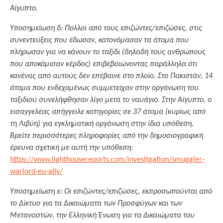
Αίγυπτο.
Υποσημείωση δ: Πολλοί από τους επιζώντες/επιζώσες, στις
συνεντεύξεις που έδωσαν, κατονόμασαν τα άτομα που
πλήρωσαν για να κάνουν το ταξίδι (δηλαδή τους ανθρώπους
που αποκόμισαν κέρδος) επιβεβαιώνοντας παράλληλα ότι
κανένας από αυτούς δεν επέβαινε στο πλοίο. Στο Πακιστάν, 14
άτομα που ενδεχομένως συμμετείχαν στην οργάνωση του
ταξιδιού συνελήφθησαν λίγο μετά το ναυάγιο. Στην Αίγυπτο, ο
εισαγγελέας απήγγειλε κατηγορίες σε 37 άτομα (κυρίως από
τη Λιβύη) για εγκληματική οργάνωση στην ίδια υπόθεση.
Βρείτε περισσότερες πληροφορίες από την δημοσιογραφική
έρευνα σχετική με αυτή την υπόθεση:
https://www.lighthousereports.com/investigation/smuggler-
warlord-eu-ally/
Υποσημείωση ε: Οι επιζώντες/επιζώσες, εκπροσωπούνται από
το Δίκτυο για τα Δικαιώματα των Προσφύγων και των
Μεταναστών, την Ελληνική Ένωση για τα Δικαιώματα του