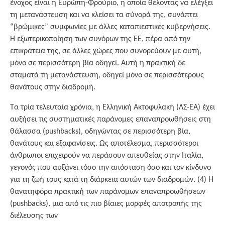
ένοχος είναι η Ευρώπη-Φρούριο, η οποία θέλοντας να ελέγξει
τη μετανάστευση και να κλείσει τα σύνορά της, συνάπτει
“βρώμικες” συμφωνίες με άλλες καταπιεστικές κυβερνήσεις.
Η εξωτερικοποίηση των συνόρων της ΕΕ, πέρα από την
επικράτεια της, σε άλλες χώρες που συνορεύουν με αυτή,
μόνο σε περισσότερη βία οδηγεί. Αυτή η πρακτική δε
σταματά τη μετανάστευση, οδηγεί μόνο σε περισσότερους
θανάτους στην διαδρομή.
Τα τρία τελευταία χρόνια, η Ελληνική Ακτοφυλακή (ΛΣ-ΕΑ) έχει
αυξήσει τις συστηματικές παράνομες επαναπροωθήσεις στη
θάλασσα (pushbacks), οδηγώντας σε περισσότερη βία,
θανάτους και εξαφανίσεις. Ως αποτέλεσμα, περισσότεροι
άνθρωποι επιχειρούν να περάσουν απευθείας στην Ιταλία,
γεγονός που αυξάνει τόσο την απόσταση όσο και τον κίνδυνο
για τη ζωή τους κατά τη διάρκεια αυτών των διαδρομών. (4) Η
θανατηφόρα πρακτική των παράνομων επαναπροωθήσεων
(pushbacks), μια από τις πιο βίαιες μορφές αποτροπής της
διέλευσης των