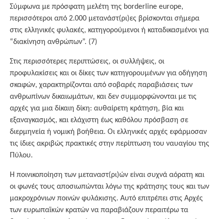
Σύμφωνα με πρόσφατη μελέτη της borderline europe,
περισσότεροι από 2.000 μετανάστ(ρι)ες βρίσκονται σήμερα
στις ελληνικές φυλακές, κατηγορούμενοι ή καταδικασμένοι για
“διακίνηση ανθρώπων”. (7)
Στις περισσότερες περιπτώσεις, οι συλλήψεις, οι
προφυλακίσεις και οι δίκες των κατηγορουμένων για οδήγηση
σκαφών, χαρακτηρίζονται από σοβαρές παραβιάσεις των
ανθρωπίνων δικαιωμάτων, και δεν συμμορφώνονται με τις
αρχές για μια δίκαιη δίκη: αυθαίρετη κράτηση, βία και
εξαναγκασμός, και ελάχιστη έως καθόλου πρόσβαση σε
διερμηνεία ή νομική βοήθεια. Οι ελληνικές αρχές εφάρμοσαν
τις ίδιες ακριβώς πρακτικές στην περίπτωση του ναυαγίου της
Πύλου.
Η ποινικοποίηση των μεταναστ(ρι)ών είναι συχνά αόρατη και
οι φωνές τους αποσιωπώνται λόγω της κράτησης τους και των
μακροχρόνιων ποινών φυλάκισης. Αυτό επιτρέπει στις Αρχές
των ευρωπαϊκών κρατών να παραβιάζουν περαιτέρω τα