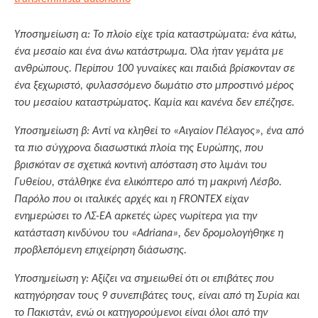
Υποσημείωση
α: Το πλοίο είχε τρία καταστρώματα: ένα κάτω,
ένα μεσαίο και ένα άνω κατάστρωμα. Όλα ήταν γεμάτα με
ανθρώπους. Περίπου 100 γυναίκες και παιδιά βρίσκονταν σε
ένα ξεχωριστό, φυλασσόμενο δωμάτιο στο μπροστινό μέρος
του μεσαίου καταστρώματος. Καμία και κανένα δεν επέζησε.
Υποσημείωση β: Αντί να κληθεί το «Αιγαίον Πέλαγος», ένα από
τα πιο σύγχρονα διασωστικά πλοία της Ευρώπης, που
βρισκόταν σε σχετικά κοντινή απόσταση στο λιμάνι του
Γυθείου, στάλθηκε ένα ελικόπτερο από τη μακρινή Λέσβο.
Παρόλο που οι ιταλικές αρχές και η FRONTEX είχαν
ενημερώσει το ΛΣ-ΕΑ αρκετές ώρες νωρίτερα για την
κατάσταση κινδύνου του «Adriana», δεν δρομολογήθηκε η
προβλεπόμενη επιχείρηση διάσωσης.
Υποσημείωση γ: Αξίζει να σημειωθεί ότι οι επιβάτες που
κατηγόρησαν τους 9 συνεπιβάτες τους, είναι από τη Συρία και
το Πακιστάν, ενώ οι κατηγορούμενοι είναι όλοι από την