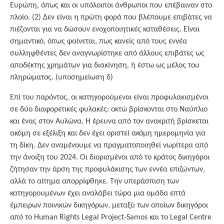
Ευρώπη, όπως και οι υπόλοιποι άνθρωποι που επέβαιναν στο
πλοίο. (2) Δεν είναι η πρώτη φορά που βλέπουμε επιβάτες να
πιέζονται για να δώσουν ενοχοποιητικές καταθέσεις. Είναι
σημαντικό, όπως φαίνεται, πως κανείς από τους εννέα
συλληφθέντες δεν αναγνωρίστηκε από άλλους επιβάτες ως
αποδέκτης χρημάτων για διακίνηση, ή έστω ως μέλος του
πληρώματος. (υποσημείωση δ)
Επί του παρόντος, οι κατηγορούμενοι είναι προφυλακισμένοι
σε δύο διαφορετικές φυλακές: οκτώ βρίσκονται στο Ναύπλιο
και ένας στον Αυλώνα. Η έρευνα από τον ανακριτή βρίσκεται
ακόμη σε εξέλιξη και δεν έχει οριστεί ακόμη ημερομηνία για
τη δίκη. Δεν αναμένουμε να πραγματοποιηθεί νωρίτερα από
την άνοιξη του 2024. Οι διορισμένοι από το κράτος δικηγόροι
ζήτησαν την άρση της προφυλάκισης των εννέα επιζώντων,
αλλά το αίτημα απορρίφθηκε. Την υπεράσπιση των
κατηγορουμένων έχει αναλάβει τώρα μια ομάδα επτά
έμπειρων ποινικών δικηγόρων, μεταξύ των οποίων δικηγόροι
από το Human Rights Legal Project-Samos και το Legal Centre