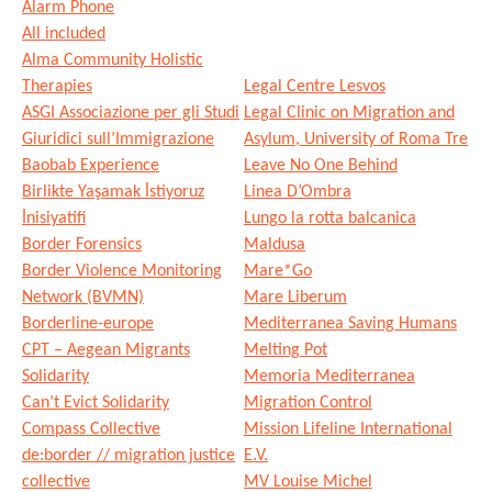
Alarm Phone
All included
Alma Community Holistic
Therapies
Legal Centre Lesvos
ASGI Associazione per gli Studi
Legal Clinic on Migration and
Giuridici sull’Immigrazione
Asylum, University of Roma Tre
Baobab Experience
Leave No One Behind
Birlikte Yaşamak İstiyoruz
Linea D’Ombra
İnisiyatifi
Lungo la rotta balcanica
Border Forensics
Maldusa
Border Violence Monitoring
Mare*Go
Network (BVMN)
Mare Liberum
Borderline-europe
Mediterranea Saving Humans
CPT – Aegean Migrants
Melting Pot
Solidarity
Memoria Mediterranea
Can’t Evict Solidarity
Migration Control
Compass Collective
Mission Lifeline International
de:border // migration justice
E.V.
collective
MV Louise Michel