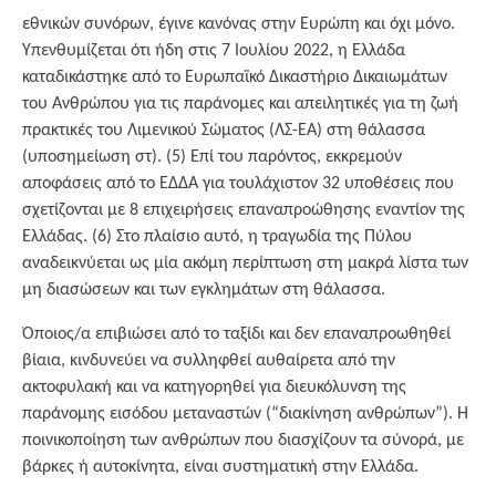
εθνικών συνόρων, έγινε κανόνας στην Ευρώπη και όχι μόνο.
Υπενθυμίζεται ότι ήδη στις 7 Ιουλίου 2022, η Ελλάδα
καταδικάστηκε από το Ευρωπαϊκό Δικαστήριο Δικαιωμάτων
του Ανθρώπου για τις παράνομες και απειλητικές για τη ζωή
πρακτικές του Λιμενικού Σώματος (ΛΣ-ΕΑ) στη θάλασσα
(υποσημείωση στ). (5) Επί του παρόντος, εκκρεμούν
αποφάσεις από το ΕΔΔΑ για τουλάχιστον 32 υποθέσεις που
σχετίζονται με 8 επιχειρήσεις επαναπροώθησης εναντίον της
Ελλάδας. (6) Στο πλαίσιο αυτό, η τραγωδία της Πύλου
αναδεικνύεται ως μία ακόμη περίπτωση στη μακρά λίστα των
μη διασώσεων και των εγκλημάτων στη θάλασσα.
Όποιος/α επιβιώσει από το ταξίδι και δεν επαναπροωθηθεί
βίαια, κινδυνεύει να συλληφθεί αυθαίρετα από την
ακτοφυλακή και να κατηγορηθεί για διευκόλυνση της
παράνομης εισόδου μεταναστών (“διακίνηση ανθρώπων”). Η
ποινικοποίηση των ανθρώπων που διασχίζουν τα σύνορά, με
βάρκες ή αυτοκίνητα, είναι συστηματική στην Ελλάδα.