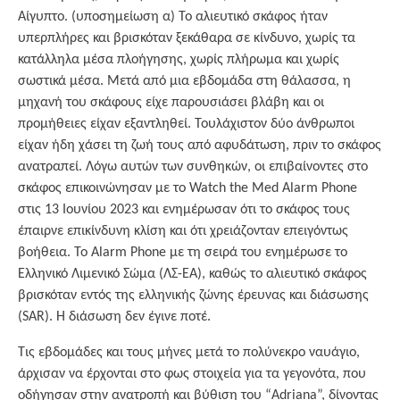
Αίγυπτο. (υποσημείωση α) Το αλιευτικό σκάφος ήταν
υπερπλήρες και βρισκόταν ξεκάθαρα σε κίνδυνο, χωρίς τα
κατάλληλα μέσα πλοήγησης, χωρίς πλήρωμα και χωρίς
σωστικά μέσα. Μετά από μια εβδομάδα στη θάλασσα, η
μηχανή του σκάφους είχε παρουσιάσει βλάβη και οι
προμήθειες είχαν εξαντληθεί. Τουλάχιστον δύο άνθρωποι
είχαν ήδη χάσει τη ζωή τους από αφυδάτωση, πριν το σκάφος
ανατραπεί. Λόγω αυτών των συνθηκών, οι επιβαίνοντες στο
σκάφος επικοινώνησαν με το Watch the Med Alarm Phone
στις 13 Ιουνίου 2023 και ενημέρωσαν ότι το σκάφος τους
έπαιρνε επικίνδυνη κλίση και ότι χρειάζονταν επειγόντως
βοήθεια. Το Alarm Phone με τη σειρά του ενημέρωσε το
Ελληνικό Λιμενικό Σώμα (ΛΣ-ΕΑ), καθώς το αλιευτικό σκάφος
βρισκόταν εντός της ελληνικής ζώνης έρευνας και διάσωσης
(SAR). Η διάσωση δεν έγινε ποτέ.
Τις εβδομάδες και τους μήνες μετά το πολύνεκρο ναυάγιο,
άρχισαν να έρχονται στο φως στοιχεία για τα γεγονότα, που
οδήγησαν στην ανατροπή και βύθιση του “Adriana”, δίνοντας