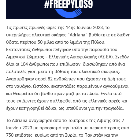
Τις πρώτες πρωινές ώρες της 14ης Ιουνίου 2023, το
υπερπλήρες αλιευτικό σκάφος “Adriana” βυθίστηκε σε διεθνή
ύδατα περίπου 50 μίλια από το λιμάνι της Πύλου.
Εκατοντάδες άνθρωποι πνίγηκαν υπό την παρουσία του
Λιμενικού Σώματος – Ελληνικής Ακτοφυλακής (ΛΣ-ΕΑ). Σχεδόν
όλοι οι 104 άνθρωποι που επιβίωσαν, διασώθηκαν από ένα
πολυτελές γιοτ, μετά τη βύθιση του αλιευτικού σκάφους.
Ανασύρθηκαν σοροί 82 ανθρώπων που έχασαν τη ζωή τους
στο ναυάγιο. Ωστόσο, εκατοντάδες παραμένουν αγνοούμενοι
και θεωρείται ότι βυθίστηκαν μαζί με το πλοίο. Εννέα από
τους επιζώντες έχουν συλληφθεί από τις ελληνικές αρχές και
έχουν κατηγορηθεί άδικα, ως υπεύθυνοι για την τραγωδία.
Το Adriana αναχώρησε από το Τομπρούκ της Λιβύης στις 7
Ιουνίου 2023 με προορισμό την Ιταλία με περισσότερους από
750 επιβάτες, κυρίως από τη Συρία, το Πακιστάν και την