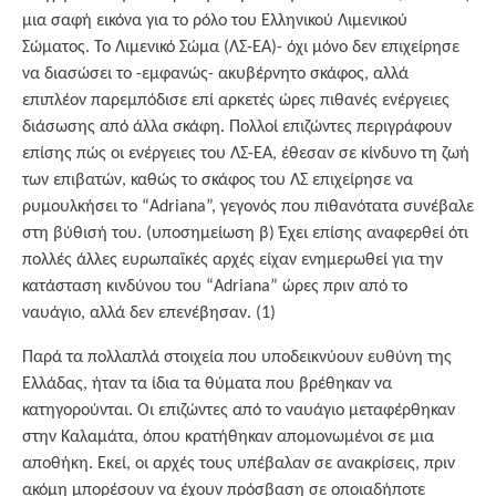
μια σαφή εικόνα για το ρόλο του Ελληνικού Λιμενικού
Σώματος. Το Λιμενικό Σώμα (ΛΣ-ΕΑ)- όχι μόνο δεν επιχείρησε
να διασώσει το -εμφανώς- ακυβέρνητο σκάφος, αλλά
επιπλέον παρεμπόδισε επί αρκετές ώρες πιθανές ενέργειες
διάσωσης από άλλα σκάφη. Πολλοί επιζώντες περιγράφουν
επίσης πώς οι ενέργειες του ΛΣ-ΕΑ, έθεσαν σε κίνδυνο τη ζωή
των επιβατών, καθώς το σκάφος του ΛΣ επιχείρησε να
ρυμουλκήσει το “Adriana”, γεγονός που πιθανότατα συνέβαλε
στη βύθισή του. (υποσημείωση β) Έχει επίσης αναφερθεί ότι
πολλές άλλες ευρωπαϊκές αρχές είχαν ενημερωθεί για την
κατάσταση κινδύνου του “Adriana” ώρες πριν από το
ναυάγιο, αλλά δεν επενέβησαν. (1)
Παρά τα πολλαπλά στοιχεία που υποδεικνύουν ευθύνη της
Ελλάδας, ήταν τα ίδια τα θύματα που βρέθηκαν να
κατηγορούνται. Οι επιζώντες από το ναυάγιο μεταφέρθηκαν
στην Καλαμάτα, όπου κρατήθηκαν απομονωμένοι σε μια
αποθήκη. Εκεί, οι αρχές τους υπέβαλαν σε ανακρίσεις, πριν
ακόμη μπορέσουν να έχουν πρόσβαση σε οποιαδήποτε