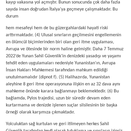
kayıp vakasına yol açmıştır. Bunun sonucunda çok daha fazla
sayıda insan doğrudan İtalya’ya geçmeye çalışmaktadır. Bu
durum
hem mesafeyi hem de bu güzergahlardaki hayati riski
arttırmaktadır. (4) Ulusal sınırların geçilmesini engellemenin
en ölümcül biçimlerinden biri olan geri itme uygulaması,
Avrupa ve ötesinde bir norm haline gelmiştir. Daha 7 Temmuz
2022’de Yunan Sahil Güvenlik’in denizdeki yasadışı ve yaşamı
tehdit eden uygulamaları nedeniyle Yunanistan’ın, Avrupa
İnsan Hakları Mahkemesi tarafından mahkum edildiği
unutulmamalıdır (dipnot f). (5) Halihazırda, Yunanistan
aleyhine 8 geri itme operasyonuna ilişkin en az 32 dava aynı
mahkeme önünde karara bağlanmayı beklemektedir. (6) Bu
bağlamda, Pylos trajedisi, uzun bir süredir devam eden
kurtarmama ve denizde işlenen suçlar silsilesinin bir başka
örneği olarak karşımıza çıkmaktadır.
Yolculuktan sağ kurtulan ve geri itilmeyen herkes Sahil
Güvenlik tarafından keyfi olarak tutuklama ve sınırların izinsiz