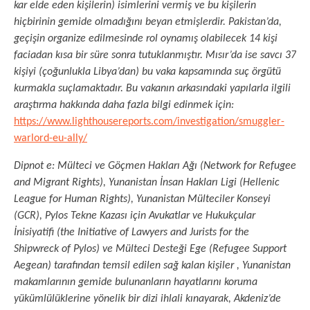
kar elde eden kişilerin) isimlerini vermiş ve bu kişilerin
hiçbirinin gemide olmadığını beyan etmişlerdir. Pakistan’da,
geçişin organize edilmesinde rol oynamış olabilecek 14 kişi
faciadan kısa bir süre sonra tutuklanmıştır. Mısır’da ise savcı 37
kişiyi (çoğunlukla Libya’dan) bu vaka kapsamında suç örgütü
kurmakla suçlamaktadır. Bu vakanın arkasındaki yapılarla ilgili
araştırma hakkında daha fazla bilgi edinmek için:
https://www.lighthousereports.com/investigation/smuggler-
warlord-eu-ally/
Dipnot e: Mülteci ve Göçmen Hakları Ağı (Network for Refugee
and Migrant Rights), Yunanistan İnsan Hakları Ligi (Hellenic
League for Human Rights), Yunanistan Mülteciler Konseyi
(GCR), Pylos Tekne Kazası için Avukatlar ve Hukukçular
İnisiyatifi (the Initiative of Lawyers and Jurists for the
Shipwreck of Pylos) ve Mülteci Desteği Ege (Refugee Support
Aegean) tarafından temsil edilen sağ kalan kişiler , Yunanistan
makamlarının gemide bulunanların hayatlarını koruma
yükümlülüklerine yönelik bir dizi ihlali kınayarak, Akdeniz’de