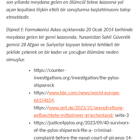
son yıllarda meydana gelen en ölümcül tekne kazasına yol
açan koşullara ilişkin etkili bir soruşturma başlatılmasını talep
etmektedir.
Dipnot f: Farmakonisi Adası açıklarında 20 Ocak 2014 tarihinde
meydana gelen bir gemi kazasında, Yunanistan Sahil Güvenlik
gemisi 28 Afgan ve Suriyeliyi taşıyan tekneyi tehlikeli bir
şekilde çekerek on bir kadın ve çocuğun ölümüne neden
olmuştur.
https://counter-
investigations.org/investigation/the-pylos-
shipwreck
https://
www.bbc.com/news/world-europe-
66154654,
https://
www.zeit.de/2023/31/seenotrettung-
gefluechtete-mittelmeer-griechenland/
seite-3
https://justice4pylos.org/2023/09/40-survivors-
of-the-pylos-shipwreck-file-a- criminal-
complaint-before-the-naval-court-of-piraeus-14-