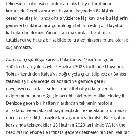
teknesinin batmasının ardından lüks bir yat tarafından
kurtarıldı. Gemi kazasında hayatını kaybeden 82 kişinin
cesedine ulaşıldı; ancak hala yüzlerce kişi kayıp ve bu kişilerin
gemiyle birlikte sulara gömüldüğü tahmin ediliyor. Hayatta
kalanlardan dokuzu Yunanistan makamları tarafından
tutuklandı ve haksız bir şekilde bu trajedinin sorumlusu olarak
suçlanmakta.
Adriana, çoğunluğu Suriye, Pakistan ve Mısır’dan gelen
750’den fazla yolcusuyla 7 Haziran 2023 tarihinde Libya’nın
Tobruk kentinden İtalya’ya doğru yola çıktı. (dipnot: a) Balıkçı
teknesi aşırı derecede kalabalıktı ve gemide gerekli
navigasyon araçları, yeterli mürettebat ya da güvenlik
ekipmanı bulunmadığı için açık bir biçimde tehlike içindeydi.
Denizde geçen bir haftanın ardından teknenin motoru
arızalandı ve erzak azalmaya başladı. Tekne alabora olmadan
önce en az iki kişi susuzluktan yaşamını yitirmişti. Bu koşullar
karşısında teknedekiler 13 Haziran 2023 tarihinde Watch the
Med Alarm Phone ile irtibata geçerek teknelerinin tehlikeli bir