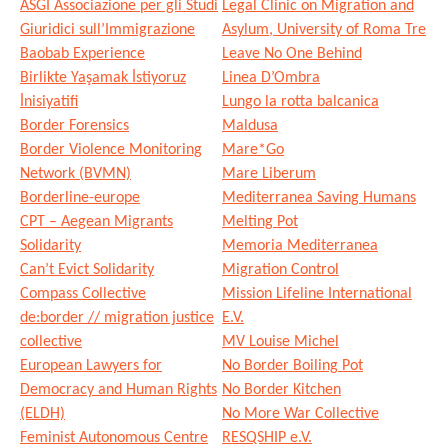
ASGI Associazione per gli Studi
Legal Clinic on Migration and
Giuridici sull’Immigrazione
Asylum, University of Roma Tre
Baobab Experience
Leave No One Behind
Birlikte Yaşamak İstiyoruz
Linea D’Ombra
İnisiyatifi
Lungo la rotta balcanica
Border Forensics
Maldusa
Border Violence Monitoring
Mare*Go
Network (BVMN)
Mare Liberum
Borderline-europe
Mediterranea Saving Humans
CPT – Aegean Migrants
Melting Pot
Solidarity
Memoria Mediterranea
Can’t Evict Solidarity
Migration Control
Compass Collective
Mission Lifeline International
de:border // migration justice
E.V.
collective
MV Louise Michel
European Lawyers for
No Border Boiling Pot
Democracy and Human Rights
No Border Kitchen
(ELDH)
No More War Collective
Feminist Autonomous Centre
RESQSHIP e.V.