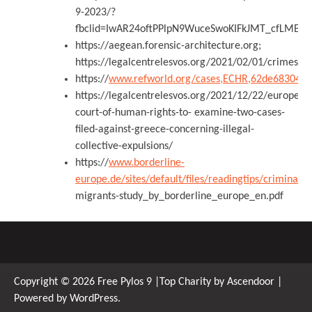
9-2023/?
fbclid=IwAR24oftPPlpN9WuceSwoKIFkJMT_cfLMETO
https://aegean.forensic-architecture.org;
https://legalcentrelesvos.org/2021/02/01/crimesag
https://
www.refworld.org/cases,ECHR,62de68304.h
https://legalcentrelesvos.org/2021/12/22/european
court-of-human-rights-to- examine-two-cases-
filed-against-greece-concerning-illegal-
collective-expulsions/
https://
www.borderline-
europe.de/sites/default/files/readingtips/criminalis
migrants-study_by_borderline_europe_en.pdf
Copyright © 2026
Free Pylos 9
|Top Charity by
Ascendoor
|
Powered by
WordPress
.