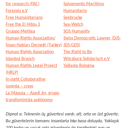
for research (FAC)
Salvamento Marítimo
Forensis e.V
Humanitario
Free Humanitarians
Seebrucke
Free the El Hiblu 3
Sea-Watch
Gruppo Melitea
SOS Humanity
Human Rights Association/
Swiss Democratic Lawyer (DJS-
İnsan Hakları Derneği (Turkey)
JDS-GDS)
Human Rights Association
The Right to Be
Istanbul Branch
Würzburg Solidarisch e.V
Human Rights Legal Project
YaBasta Bologna
(HRLP)
In-sight Collaborative
iuventa – crew
La Màquia – Azadî Jin, grupo
transfeminista autónomo
Dipnot a: Teknenin üç güvertesi vardı: alt, orta ve üst güverte.
Bu güvertelerin tamamı insanlarla tıka basa doluydu. Yaklaşık
100 kadın ve çocuk orta güvertenin ön tarafındaki ayrı ve