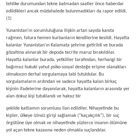
tehlike durumundan tekne batmadan saatler önce haberdar
edildikleri ancak müdahalede bulunmadıkları da rapor edildi.
(1)
Yunanistan’ın sorumluluğuna ilişkin artan sayıda kanıta
rağmen, fatura hemen kurbanların kendilerine kesildi. Hayatta
kalanlar Yunanistan’ın Kalamata şehrine getirildi ve burada
gözaltına alınarak bir depoda tecrite maruz bırakıldılar.
Hayatta kalanlar burada, yetkililer tarafından, herhangi bir
bağımsız hukuki yahut psiko-sosyal desteğe erişme olanakları
olmaksızın derhal sorgulamaya tabi tutuldular. Bu
sorgulamaların ardından ve sadece hayatta kalan birkaç
kişinin ifadelerine dayanılarak, hayatta kalanların arasında yer
alan dokuz kişi tutuklandı ve haksız bir
şekilde katliamın sorumlusu ilan edildiler. Nihayetinde bu
kişiler, ülkeye izinsiz girişi sağlamak (“kaçakçılık”), bir suç
örgütüne üye olmak ve nihayetinde yüzlerce insanın ölümüne
yol açan tekne kazasına neden olmakla suçlandılar.