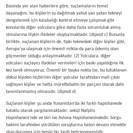
Basında yer alan haberlere göre, suçlamaların temel
dayanağını, bu kişilerin su dağıtmak yahut yan yatan tekneyi
dengelemek için kalabalığı kontrol etmeye çalışmak gibi
konularda diğer yolculara göre daha fazla sorumluluk almış
olmalarına ilişkin ifadeler oluşturmaktadır. (dipnot c) Bununla
birlikte, suçlanan kişilerin de, tıpkı teknedeki diğer kişiler gibi,
Avrupa’ya ulaşmak için önemli miktarda para ödemiş olan
göçmenler olduğu anlaşılmaktadır. (2) Yolculara, diğer
yolcuları suçlayıcı ifadeler vermeleri için baskı yapıldığına ilk
kez tanık olmuyoruz. Önemli bir başka nokta ise, bu tutuklanan
dokuz kişiden hiçbirinin diğer yolcular tarafından mali çıkar
sağlayan kişiler ve hatta mürettebatın bir parçası olarak dahi
tanımlanmamış olmasıdır. (dipnot d)
Suçlanan kişiler şu anda Yunanistan’da iki farklı hapishanede
tutuklu olarak yargılanmaktadır: sekizi Nafplio
Hapishanesi’nde ve biri ise Avlona Hapishanesindedir. Sorgu
hakimi tarafından yürütülen soruşturma halen devam etmekte
olup duruşma için henüz bir tarih belirlenmemiştir.