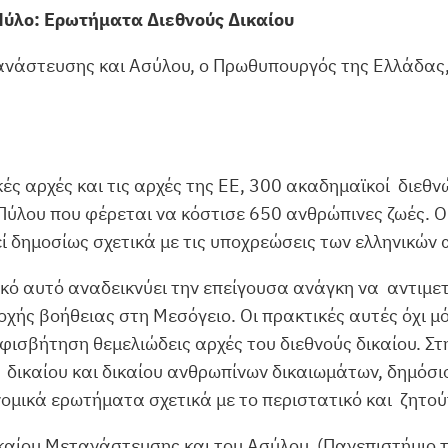
 Πύλο: Ερωτήματα Διεθνούς Δικαίου
ανάστευσης και Ασύλου, ο Πρωθυπουργός της Ελλάδας,
κές αρχές και τις αρχές της ΕΕ, 300 ακαδημαϊκοί διεθ
 Πύλου που φέρεται να κόστισε 650 ανθρώπινες ζωές.
ί δημοσίως σχετικά με τις υποχρεώσεις των ελληνικών 
ικό αυτό αναδεικνύει την επείγουσα ανάγκη να αντιμε
ής βοήθειας στη Μεσόγειο. Οι πρακτικές αυτές όχι μ
φισβήτηση θεμελιώδεις αρχές του διεθνούς δικαίου. Σ
ικαίου και δικαίου ανθρωπίνων δικαιωμάτων, δημόσιο
νομικά ερωτήματα σχετικά με το περιστατικό και ζητού
καίου Μετανάστευσης και του Ασύλου (Πανεπιστήμιο το