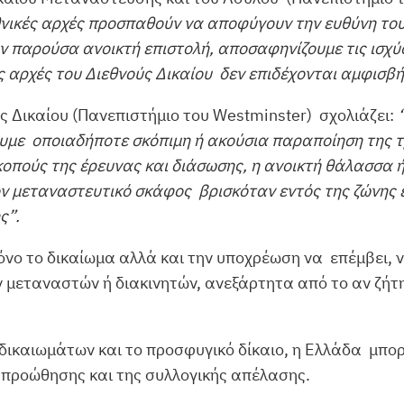
θνικές αρχές προσπαθούν να αποφύγουν την ευθύνη το
ην παρούσα ανοικτή επιστολή, αποσαφηνίζουμε τις ισχ
ς αρχές του Διεθνούς Δικαίου δεν επιδέχονται αμφισβ
ς Δικαίου (Πανεπιστήμιο του Westminster) σχολιάζει:
γουμε οποιαδήποτε σκόπιμη ή ακούσια παραποίηση της 
σκοπούς της έρευνας και διάσωσης, η ανοικτή θάλασσα 
ον μεταναστευτικό σκάφος βρισκόταν εντός της ζώνης έ
ς”.
 μόνο το δικαίωμα αλλά και την υποχρέωση να επέμβει, 
 μεταναστών ή διακινητών, ανεξάρτητα από το αν ζήτ
δικαιωμάτων και το προσφυγικό δίκαιο, η Ελλάδα μπορ
απροώθησης και της συλλογικής απέλασης.