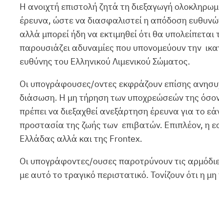
Η ανοιχτή επιστολή ζητά τη διεξαγωγή ολοκληρωμέ
έρευνα, ώστε να διασφαλιστεί η απόδοση ευθυνών
αλλά μπορεί ήδη να εκτιμηθεί ότι θα υπολείπετα
παρουσιάζει αδυναμίες που υπονομεύουν την ικαν
ευθύνης του Ελληνικού Λιμενικού Σώματος.
Οι υπογράφουσες/οντες εκφράζουν επίσης ανησυχίε
διάσωση. Η μη τήρηση των υποχρεώσεών της όσον 
πρέπει να διεξαχθεί ανεξάρτηση έρευνα για το ε
προστασία της ζωής των επιβατών. Επιπλέον, η ε
Ελλάδας αλλά και της Frontex.
Οι υπογράφοντες/ουσες παροτρύνουν τις αρμόδιες
με αυτό το τραγικό περιστατικό. Τονίζουν ότι η 