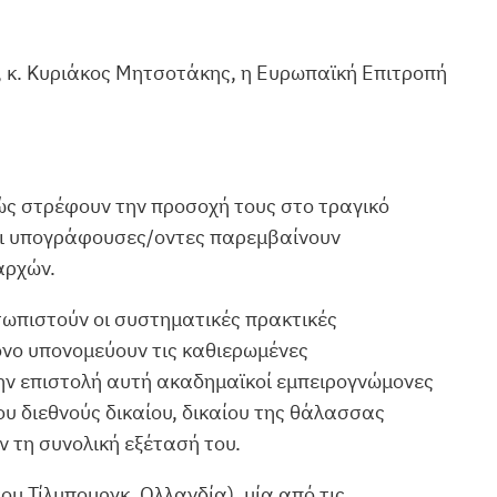
 κ. Κυριάκος Μητσοτάκης, η Ευρωπαϊκή Επιτροπή
νώς στρέφουν την προσοχή τους στο τραγικό
 Οι υπογράφουσες/οντες παρεμβαίνουν
αρχών.
τωπιστούν οι συστηματικές πρακτικές
όνο υπονομεύουν τις καθιερωμένες
την επιστολή αυτή ακαδημαϊκοί εμπειρογνώμονες
υ διεθνούς δικαίου, δικαίου της θάλασσας
ν τη συνολική εξέτασή του.
υ Τίλμπουργκ, Ολλανδία), μία από τις