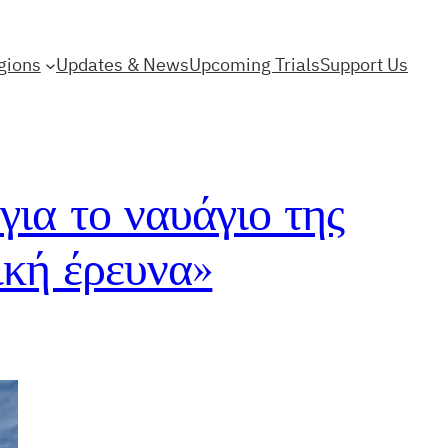
gions
Updates & News
Upcoming Trials
Support Us
ια το ναυάγιο της
ική έρευνα»