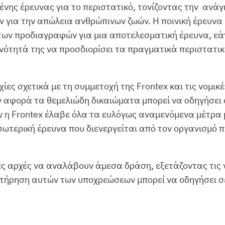
νης έρευνας για το περιστατικό, τονίζοντας την ανάγ
 για την απώλεια ανθρώπινων ζωών. Η ποινική έρευνα β
ι των προδιαγραφών για μια αποτελεσματική έρευνα, εά
ότητά της να προσδιορίσει τα πραγματικά περιστατικά
ς σχετικά με τη συμμετοχή της Frontex και τις νομικέ
αφορά τα θεμελιώδη δικαιώματα μπορεί να οδηγήσει σ
άν η Frontex έλαβε όλα τα ευλόγως αναμενόμενα μέτρ
σωτερική έρευνα που διενεργείται από τον οργανισμό 
 αρχές να αναλάβουν άμεσα δράση, εξετάζοντας τις ν
μη τήρηση αυτών των υποχρεώσεων μπορεί να οδηγήσει 