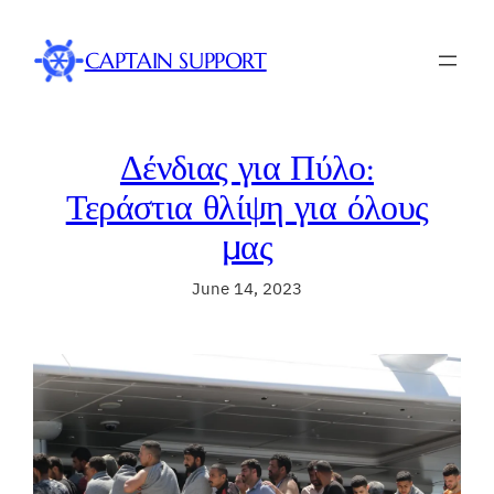
Skip
to
CAPTAIN SUPPORT
content
Δένδιας για Πύλο:
Τεράστια θλίψη για όλους
μας
June 14, 2023