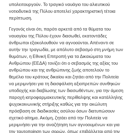
υπολειτουργούν. Το τραγικό ναυάγιο του αλιευτικού
νοτιοδυτικά της Πύλου αποτελεί χαρακτηριστική τέτοια
περίπτωση.
Γεγονός είναι ότι, παρότι αρκετά από τα θύματα του
ναυαγίου της Πύλου έχουν διασωθεί, εκατοντάδες
άνθρωποι εξακολουθούν να αγνοούνται. Απέναντι σε
αυτήν την τραγωδία, με απόλυτο σεβασμό στη μνήμη των
θυμάτων, η Εθνική Επιτροπή για τα Δικαιώματα του
Ανθρώπου (ΕΕΔΑ) τονίζει ότι ο σεβασμός της αξίας του
ανθρώπου και της ανθρώπινης ζωής αποτελούν το
θεμέλιο του κράτους δικαίου και ζητάει από την Πολιτεία
να μεριμνήσει για τη διασφάλιση αξιοπρεπών συνθηκών
υποδοχής και διαβίωσης των διασωθέντων, για την άμεση
παροχή ιατροφαρμακευτικής περίθαλψης και κατάλληλης
ψυχοκοινωνικής στήριξης καθώς για την ακώλυτη
πρόσβαση σε διαδικασίες ασύλου όσων διατυπώσουν
σχετικό αίτημα. Ακόμη, ζητάει από την Πολιτεία να
μεριμνήσει για την αναζήτηση των αγνοουμένων και για
την ταυτοποίηση των σορών, όπως επιβάλλεται από την