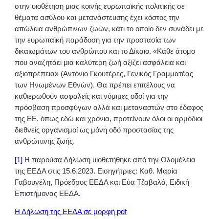
στην υιοθέτηση μιας κοινής ευρωπαϊκής πολιτικής σε
θέματα ασύλου και μετανάστευσης έχει κόστος την
απώλεια ανθρώπινων ζωών, κάτι το οποίο δεν συνάδει με
την ευρωπαϊκή παράδοση για την προστασία των
δικαιωμάτων του ανθρώπου και το Δίκαιο. «Κάθε άτομο
που αναζητάει μια καλύτερη ζωή αξίζει ασφάλεια και
αξιοπρέπεια» (Αντόνιο Γκουτέρες, Γενικός Γραμματέας
των Ηνωμένων Εθνών). Θα πρέπει επιτέλους να
καθιερωθούν ασφαλείς και νόμιμες οδοί για την
πρόσβαση προσφύγων αλλά και μεταναστών στο έδαφος
της ΕΕ, όπως εδώ και χρόνια, προτείνουν όλοι οι αρμόδιοι
διεθνείς οργανισμοί ως μόνη οδό προστασίας της
ανθρώπινης ζωής.
[1]
Η παρούσα Δήλωση υιοθετήθηκε από την Ολομέλεια
της ΕΕΔΑ στις 15.6.2023. Εισηγήτριες: Καθ. Μαρία
Γαβουνέλη, Πρόεδρος ΕΕΔΑ και Εύα Τζαβαλά, Ειδική
Επιστήμονας ΕΕΔΑ.
Η Δήλωση της ΕΕΔΑ σε μορφή pdf