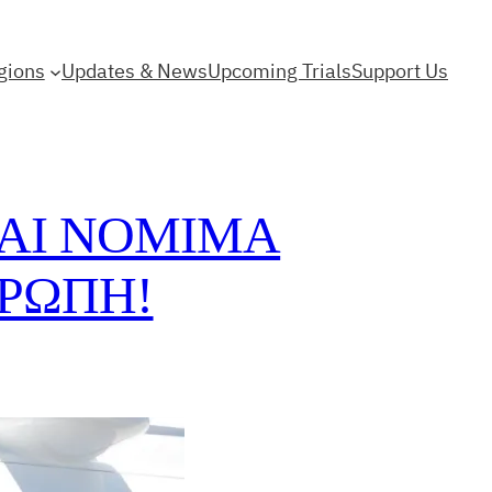
gions
Updates & News
Upcoming Trials
Support Us
ΚΑΙ ΝΟΜΙΜΑ
ΡΩΠΗ!