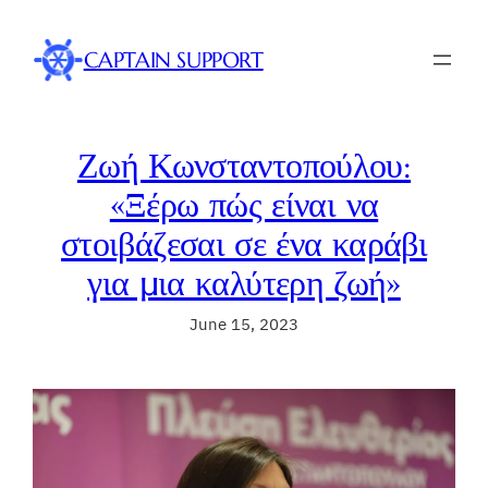
Skip
to
CAPTAIN SUPPORT
content
Ζωή Κωνσταντοπούλου:
«Ξέρω πώς είναι να
στοιβάζεσαι σε ένα καράβι
για μια καλύτερη ζωή»
June 15, 2023