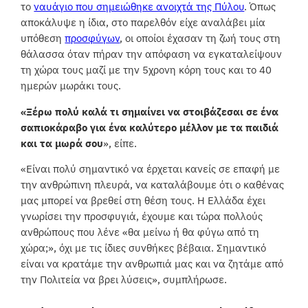
το
ναυάγιο που σημειώθηκε ανοιχτά της Πύλου
. Όπως
αποκάλυψε η ίδια, στο παρελθόν είχε αναλάβει μία
υπόθεση
προσφύγων
, οι οποίοι έχασαν τη ζωή τους στη
θάλασσα όταν πήραν την απόφαση να εγκαταλείψουν
τη χώρα τους μαζί με την 5χρονη κόρη τους και το 40
ημερών μωράκι τους.
«Ξέρω πολύ καλά τι σημαίνει να στοιβάζεσαι σε ένα
σαπιοκάραβο για ένα καλύτερο μέλλον με τα παιδιά
και τα μωρά σου
», είπε.
«Είναι πολύ σημαντικό να έρχεται κανείς σε επαφή με
την ανθρώπινη πλευρά, να καταλάβουμε ότι ο καθένας
μας μπορεί να βρεθεί στη θέση τους. Η Ελλάδα έχει
γνωρίσει την προσφυγιά, έχουμε και τώρα πολλούς
ανθρώπους που λένε «θα μείνω ή θα φύγω από τη
χώρα;», όχι με τις ίδιες συνθήκες βέβαια. Σημαντικό
είναι να κρατάμε την ανθρωπιά μας και να ζητάμε από
την Πολιτεία να βρει λύσεις», συμπλήρωσε.