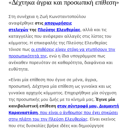
«Δέχτηκα άγρια και προσωπική επίθεση»
Στη συνέχεια η Ζωή Κωνσταντοπούλου
αναφέρθηκε
στις
αποχωρήσεις
στελεχών
της
Πλεύσης Ελευθερίας
, αλλά και τις
καταγγελίες που ανέφεραν αλλαγές στις λίστες του
κόμματος. Η επικεφαλής της Πλεύσης Ελευθερίας
τόνισε πως
οι επιθέσεις είχαν στόχο να χτυπήσουν την
προσωπικότητά της
, ενώ η ίδια υπογράμμισε πως
ανέκαθεν πορευόταν σε καθαρότητα, διαφάνεια και
ευθύτητα.
«Είναι μία επίθεση που έγινε σε μένα, άγρια,
προσωπική. Δέχτηκα μία επίθεση ως γυναίκα και ως
γυναίκα αρχηγός κόμματος. Επιχειρήθηκε μία σύγχυση
της προσωπικής μου ζωής με το κίνημά μας.
Έγινε μία
κανιβαλιστική επίθεση
στον σύντροφό μου, Διαμαντή
Καραναστάση
, που είναι ο άνθρωπος που έχει σηκώσει
στην πλάτη του την Πλεύση Ελευθερίας
. Είναι εκείνος
που στις δυσκολίες βρήκε ιδέες και δημιούργησε