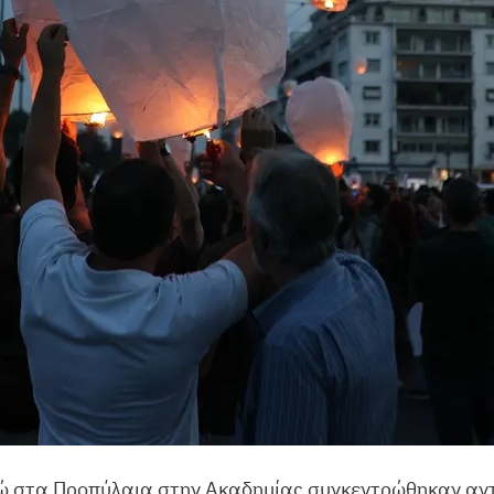
νώ στα Προπύλαια στην Ακαδημίας συγκεντρώθηκαν αντ