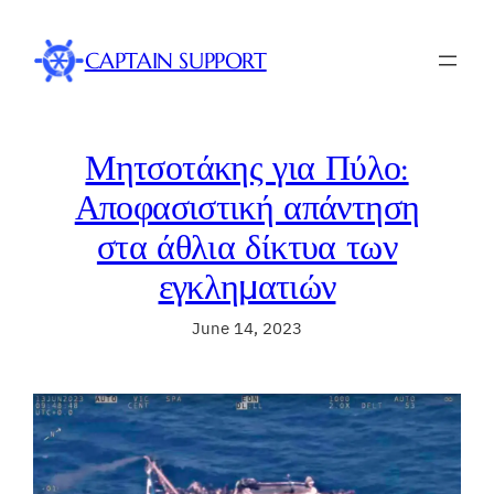
Skip
to
CAPTAIN SUPPORT
content
Μητσοτάκης για Πύλο:
Αποφασιστική απάντηση
στα άθλια δίκτυα των
εγκληματιών
June 14, 2023