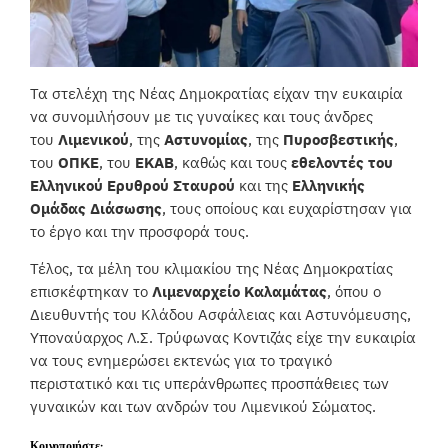
Τα στελέχη της Νέας Δημοκρατίας είχαν την ευκαιρία
να συνομιλήσουν με τις γυναίκες και τους άνδρες
του
Λιμενικού
, της
Αστυνομίας
, της
Πυροσβεστικής
,
του
ΟΠΚΕ
, του
ΕΚΑΒ
, καθώς και τους
εθελοντές του
Ελληνικού Ερυθρού Σταυρού
και της
Ελληνικής
Ομάδας Διάσωσης
, τους οποίους και ευχαρίστησαν για
το έργο και την προσφορά τους.
Τέλος, τα μέλη του κλιμακίου της Νέας Δημοκρατίας
επισκέφτηκαν το
Λιμεναρχείο Καλαμάτας
, όπου ο
Διευθυντής του Κλάδου Ασφάλειας και Αστυνόμευσης,
Υποναύαρχος Λ.Σ. Τρύφωνας Κοντιζάς είχε την ευκαιρία
να τους ενημερώσει εκτενώς για το τραγικό
περιστατικό και τις υπεράνθρωπες προσπάθειες των
γυναικών και των ανδρών του Λιμενικού Σώματος.
Κοινοποιήστε: