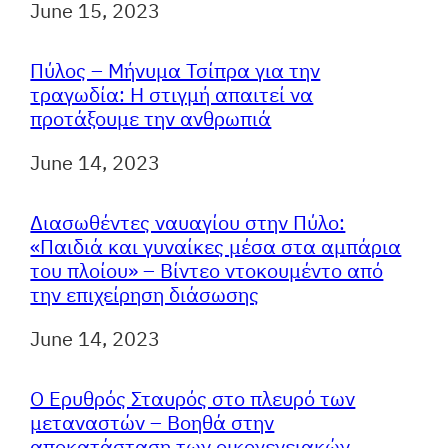
Ημερομηνία
June 15, 2023
Πύλος – Μήνυμα Τσίπρα για την
τραγωδία: Η στιγμή απαιτεί να
προτάξουμε την ανθρωπιά
Ημερομηνία
June 14, 2023
Διασωθέντες ναυαγίου στην Πύλο:
«Παιδιά και γυναίκες μέσα στα αμπάρια
του πλοίου» – Βίντεο ντοκουμέντο από
την επιχείρηση διάσωσης
Ημερομηνία
June 14, 2023
Ο Ερυθρός Σταυρός στο πλευρό των
μεταναστών – Βοηθά στην
αποκατάσταση των οικογενειακών