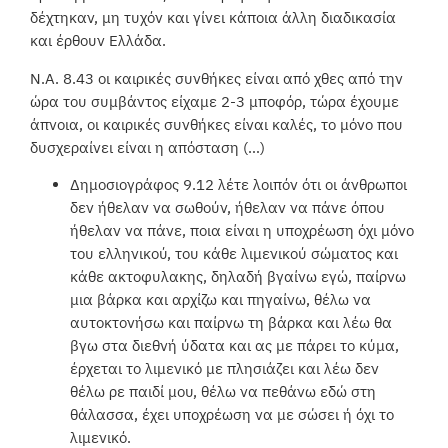
δέχτηκαν, μη τυχόν και γίνει κάποια άλλη διαδικασία
και έρθουν Ελλάδα.
Ν.Α. 8.43 οι καιρικές συνθήκες είναι από χθες από την
ώρα του συμβάντος είχαμε 2-3 μποφόρ, τώρα έχουμε
άπνοια, οι καιρικές συνθήκες είναι καλές, το μόνο που
δυσχεραίνει είναι η απόσταση (…)
Δημοσιογράφος 9.12 λέτε λοιπόν ότι οι άνθρωποι
δεν ήθελαν να σωθούν, ήθελαν να πάνε όπου
ήθελαν να πάνε, ποια είναι η υποχρέωση όχι μόνο
του ελληνικού, του κάθε λιμενικού σώματος και
κάθε ακτοφυλακης, δηλαδή βγαίνω εγώ, παίρνω
μια βάρκα και αρχίζω και πηγαίνω, θέλω να
αυτοκτονήσω και παίρνω τη βάρκα και λέω θα
βγω στα διεθνή ύδατα και ας με πάρει το κύμα,
έρχεται το λιμενικό με πλησιάζει και λέω δεν
θέλω ρε παιδί μου, θέλω να πεθάνω εδώ στη
θάλασσα, έχει υποχρέωση να με σώσει ή όχι το
λιμενικό.