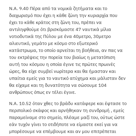
Ν.Α. 9.40 Πέρα από τα νομικά ζητήματα και το
διαχωρισμό που έχει η κάθε ζώνη την κυριαρχία που
έχει το κάθε κράτος στη ζώνη του, πρέπει να
αντιληφθούμε ότι βρισκόμαστε 47 ναυτικά μίλια
νοτιοδυτικά της Πύλου με ένα 40μετρο, 30μετρο
αλιευτικό, γεμάτο με κόσμο στο εξωτερικό
κατάστρωμα, το οποίο αρνείται τη βοήθεια, αν πας να
του εκτρέψεις την πορεία του βιαίως η μετατόπιση
αυτή του κόσμου η οποία έγινε τις πρώτες πρωινές
ώρες, θα είχε συμβεί νωρίτερα και θα ήμασταν και
υπαίτια εμείς για το ναυτικό ατύχημα και μάλισταν δεν
θα είχαμε και τη δυνατότητα να σώσουμε 104
ανθρώπους όπως εν τέλει έγινε.
Ν.Α. 10.52 όταν χθες το βράδυ κατάφερε και έφτασε το
περιπολικό σκάφος και αρνήθηκαν τη συνδρομή , εμείς
παραμείναμε στο σημείο, πλέαμε μαζί του, ούτως ώστε
εάν τυχόν γίνει το οτιδήποτε να είμαστε εκεί για να
μπορέσουμε να επέμβουμε και αν μου επιτρέπεται