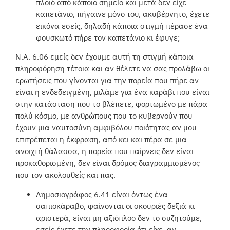
πλοιό από κάποιο σημείο και μετά δεν είχε
καπετάνιο, πήγαινε μόνο του, ακυβέρνητο, έχετε
εικόνα εσείς, δηλαδή κάποια στιγμή πέρασε ένα
φουσκωτό πήρε τον καπετάνιο κι έφυγε;
Ν.Α. 6.06 εμείς δεν έχουμε αυτή τη στιγμή κάποια
πληροφόρηση τέτοια και αν θέλετε να σας προλάβω οι
ερωτήσεις που γίνονται για την πορεία που πήρε αν
είναι η ενδεδειγμένη, μιλάμε για ένα καράβι που είναι
στην κατάσταση που το βλέπετε, φορτωμένο με πάρα
πολύ κόσμο, με ανθρώπους που το κυβερνούν που
έχουν μια ναυτοσύνη αμφιβόλου ποιότητας αν μου
επιτρέπεται η έκφραση, από κει και πέρα σε μια
ανοιχτή θάλασσα, η πορεία που παίρνεις δεν είναι
προκαθορισμένη, δεν είναι δρόμος διαγραμμισμένος
που τον ακολουθείς και πας.
Δημοσιογράφος 6.41 είναι όντως ένα
σαπιοκάραβο, φαίνονται οι σκουριές δεξιά κι
αριστερά, είναι μη αξιόπλοο δεν το συζητούμε,
εσείς έχετε την πληροφορία ότι είχε, αν