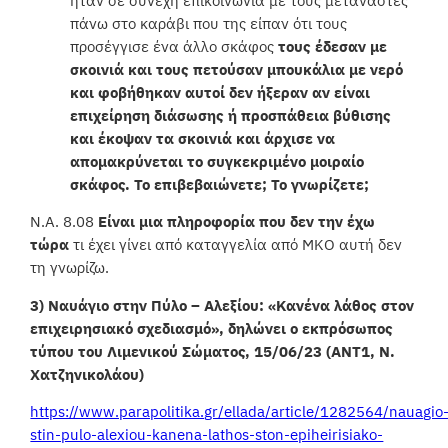
ήταν σε συνεχή επικοινωνία με τους μετανάστες
πάνω στο καράβι που της είπαν ότι τους
προσέγγισε ένα άλλο σκάφος
τους έδεσαν με
σκοινιά και τους πετούσαν μπουκάλια με νερό
και φοβήθηκαν αυτοί δεν ήξεραν αν είναι
επιχείρηση διάσωσης ή προσπάθεια βύθισης
και έκοψαν τα σκοινιά και άρχισε να
απομακρύνεται το συγκεκριμένο μοιραίο
σκάφος. Το επιβεβαιώνετε; Το γνωρίζετε;
Ν.Α. 8.08
Είναι μια πληροφορία που δεν την έχω
τώρα
τι έχει γίνει από καταγγελία από ΜΚΟ αυτή δεν
τη γνωρίζω.
3) Ναυάγιο στην Πύλο – Αλεξίου: «Κανένα λάθος στον
επιχειρησιακό σχεδιασμό», δηλώνει ο εκπρόσωπος
τύπου του Λιμενικού Σώματος, 15/06/23 (ΑΝΤ1, Ν.
Χατζηνικολάου)
https://www.parapolitika.gr/ellada/article/1282564/nauagio
stin-pulo-alexiou-kanena-lathos-ston-epiheirisiako-