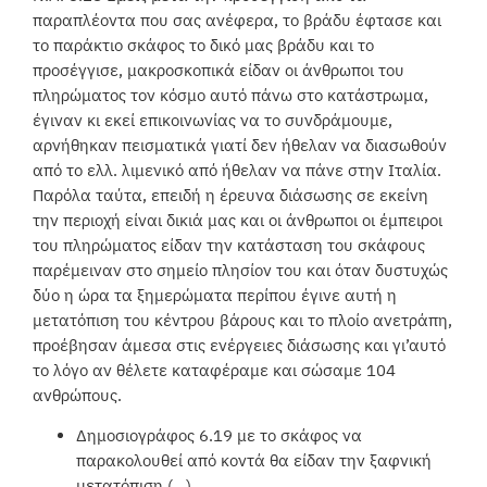
παραπλέοντα που σας ανέφερα, το βράδυ έφτασε και
το παράκτιο σκάφος το δικό μας βράδυ και το
προσέγγισε, μακροσκοπικά είδαν οι άνθρωποι του
πληρώματος τον κόσμο αυτό πάνω στο κατάστρωμα,
έγιναν κι εκεί επικοινωνίας να το συνδράμουμε,
αρνήθηκαν πεισματικά γιατί δεν ήθελαν να διασωθούν
από το ελλ. λιμενικό από ήθελαν να πάνε στην Ιταλία.
Παρόλα ταύτα, επειδή η έρευνα διάσωσης σε εκείνη
την περιοχή είναι δικιά μας και οι άνθρωποι οι έμπειροι
του πληρώματος είδαν την κατάσταση του σκάφους
παρέμειναν στο σημείο πλησίον του και όταν δυστυχώς
δύο η ώρα τα ξημερώματα περίπου έγινε αυτή η
μετατόπιση του κέντρου βάρους και το πλοίο ανετράπη,
προέβησαν άμεσα στις ενέργειες διάσωσης και γι’αυτό
το λόγο αν θέλετε καταφέραμε και σώσαμε 104
ανθρώπους.
Δημοσιογράφος 6.19 με το σκάφος να
παρακολουθεί από κοντά θα είδαν την ξαφνική
μετατόπιση (…)