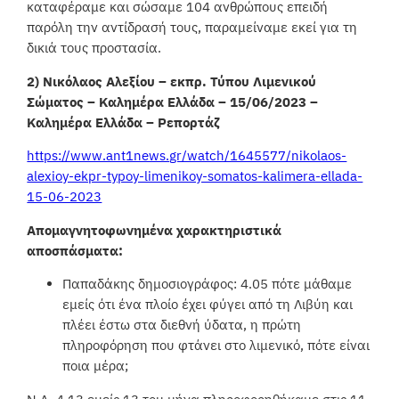
καταφέραμε και σώσαμε 104 ανθρώπους επειδή
παρόλη την αντίδρασή τους, παραμείναμε εκεί για τη
δικιά τους προστασία.
2) Νικόλαος Αλεξίου – εκπρ. Τύπου Λιμενικού
Σώματος – Καλημέρα Ελλάδα – 15/06/2023 –
Καλημέρα Ελλάδα – Ρεπορτάζ
https://www.ant1news.gr/watch/1645577/nikolaos-
alexioy-ekpr-typoy-limenikoy-somatos-kalimera-ellada-
15-06-2023
Απομαγνητοφωνημένα χαρακτηριστικά
αποσπάσματα:
Παπαδάκης δημοσιογράφος: 4.05 πότε μάθαμε
εμείς ότι ένα πλοίο έχει φύγει από τη Λιβύη και
πλέει έστω στα διεθνή ύδατα, η πρώτη
πληροφόρηση που φτάνει στο λιμενικό, πότε είναι
ποια μέρα;