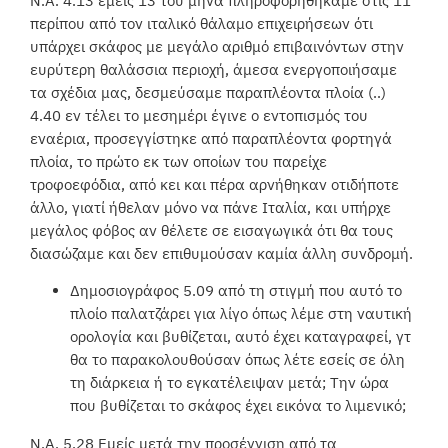
Ν.Α. 4.13 εμείς 13 του μήνα πληροφορηθήκαμε στις 11
περίπου από τον ιταλικό θάλαμο επιχειρήσεων ότι
υπάρχει σκάφος με μεγάλο αριθμό επιβαινόντων στην
ευρύτερη θαλάσσια περιοχή, άμεσα ενεργοποιήσαμε
τα σχέδια μας, δεσμεύσαμε παραπλέοντα πλοία (..)
4.40 εν τέλει το μεσημέρι έγινε ο εντοπισμός του
εναέρια, προσεγγίστηκε από παραπλέοντα φορτηγά
πλοία, το πρώτο εκ των οποίων του παρείχε
τροφοεφόδια, από κει και πέρα αρνήθηκαν οτιδήποτε
άλλο, γιατί ήθελαν μόνο να πάνε Ιταλία, και υπήρχε
μεγάλος φόβος αν θέλετε σε εισαγωγικά ότι θα τους
διασώζαμε και δεν επιθυμούσαν καμία άλλη συνδρομή.
Δημοσιογράφος 5.09 από τη στιγμή που αυτό το
πλοίο παλατζάρει για λίγο όπως λέμε στη ναυτική
ορολογία και βυθίζεται, αυτό έχει καταγραφεί, γτ
θα το παρακολουθούσαν όπως λέτε εσείς σε όλη
τη διάρκεια ή το εγκατέλειψαν μετά; Την ώρα
που βυθίζεται το σκάφος έχει εικόνα το λιμενικό;
Ν.Α. 5.28 Εμείς μετά την προσέγγιση από τα