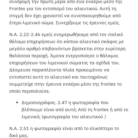
συνδρομή την πρώτη μέρα από ένα εναέριο μέσο της
Frontex για τον εντοπισμό του αλιευτικού. Αυτή τη
στιγμή δεν έχει χρειαστεί να συνεπικουρηθούμε από
έτερο λιμενικό σώμα. Συνεχίζουμε τις έρευνες εμείς.
Ν.Α. 2.22-2.46 εμείς ενημερωθήκαμε από τον ιταλικό
θάλαμο επιχειρήσεων ότι κάποιο αλιευτικό σκάφος με
μεγάλο αριθμό επιβαινόντων βρίσκεται στην ευρύτερη
θαλάσσια περιοχή. Άμεσα ενεργοποίησε ο θάλαμος
επιχειρήσεων του λιμενικού σώματος τα σχέδιά του.
Δέσμευσε παραπλέοντα πλοία προκειμένου να
εντοπιστεί αυτό το αλιευτικό και ταυτοχρόνως
συμμετείχε στην έρευνα εναέριο μέσο της frontex το
οποίο περιπολούσε.
Δημοσιογράφος. 2.47 η φωτογραφία που
βλέπουμε είναι από αυτό; Από τη frontex ή από το
λιμενικό; (φωτογραφία του αλιευτικού )
Ν.Α. 2.51 η φωτογραφία είναι από το ελικόπτερο το
δικό μας.