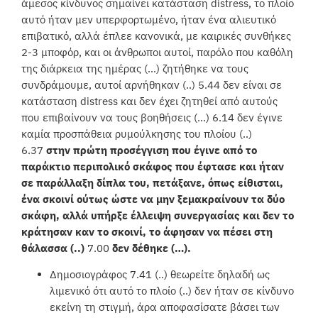
άμεσος κίνδυνος σημαίνει κατάσταση distress, το πλοίο
αυτό ήταν μεν υπερφορτωμένο, ήταν ένα αλιευτικό
επιβατικό, αλλά έπλεε κανονικά, με καιρικές συνθήκες
2-3 μποφόρ, και οι άνθρωποι αυτοί, παρόλο που καθόλη
της διάρκεια της ημέρας (…) ζητήθηκε να τους
συνδράμουμε, αυτοί αρνήθηκαν (..) 5.44 δεν είναι σε
κατάσταση distress και δεν έχει ζητηθεί από αυτούς
που επιβαίνουν να τους βοηθήσεις (…) 6.14 δεν έγινε
καμία προσπάθεια ρυμούλκησης του πλοίου (..)
6.37
στην πρώτη προσέγγιση που έγινε από το
παράκτιο περιπολικό σκάφος που έφτασε και ήταν
σε παράλλαξη δίπλα του, πετάξανε, όπως είθισται,
ένα σκοινί ούτως ώστε να μην ξεμακραίνουν τα δύο
σκάφη, αλλά υπήρξε έλλειψη συνεργασίας και δεν το
κράτησαν καν το σκοινί, το άφησαν να πέσει στη
θάλασσα (..)
7.00
δεν δέθηκε (…).
Δημοσιογράφος 7.41 (..) θεωρείτε δηλαδή ως
λιμενικό ότι αυτό το πλοίο (..) δεν ήταν σε κίνδυνο
εκείνη τη στιγμή, άρα αποφασίσατε βάσει των