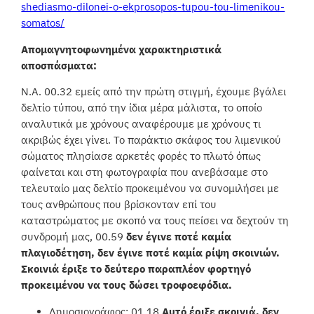
shediasmo-dilonei-o-ekprosopos-tupou-tou-limenikou-
somatos/
Απομαγνητοφωνημένα χαρακτηριστικά
αποσπάσματα:
N.A. 00.32 εμείς από την πρώτη στιγμή, έχουμε βγάλει
δελτίο τύπου, από την ίδια μέρα μάλιστα, το οποίο
αναλυτικά με χρόνους αναφέρουμε με χρόνους τι
ακριβώς έχει γίνει. Το παράκτιο σκάφος του λιμενικού
σώματος πλησίασε αρκετές φορές το πλωτό όπως
φαίνεται και στη φωτογραφία που ανεβάσαμε στο
τελευταίο μας δελτίο προκειμένου να συνομιλήσει με
τους ανθρώπους που βρίσκονταν επί του
καταστρώματος με σκοπό να τους πείσει να δεχτούν τη
συνδρομή μας, 00.59
δεν έγινε ποτέ καμία
πλαγιοδέτηση, δεν έγινε ποτέ καμία ρίψη σκοινιών.
Σκοινιά έριξε το δεύτερο παραπλέον φορτηγό
προκειμένου να τους δώσει τροφοεφόδια.
Δημοσιογράφος: 01.18
Αυτό έριξε σκοινιά, δεν