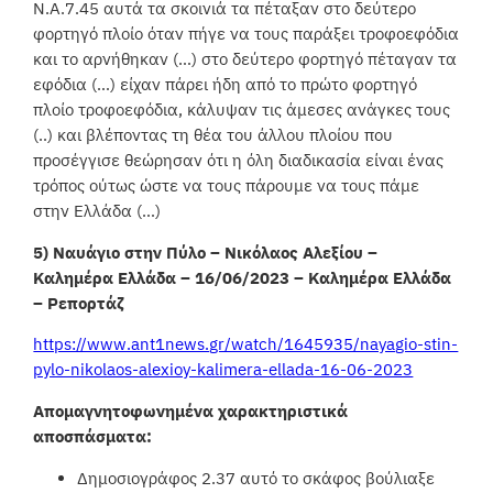
Ν.Α.7.45 αυτά τα σκοινιά τα πέταξαν στο δεύτερο
φορτηγό πλοίο όταν πήγε να τους παράξει τροφοεφόδια
και το αρνήθηκαν (…) στο δεύτερο φορτηγό πέταγαν τα
εφόδια (…) είχαν πάρει ήδη από το πρώτο φορτηγό
πλοίο τροφοεφόδια, κάλυψαν τις άμεσες ανάγκες τους
(..) και βλέποντας τη θέα του άλλου πλοίου που
προσέγγισε θεώρησαν ότι η όλη διαδικασία είναι ένας
τρόπος ούτως ώστε να τους πάρουμε να τους πάμε
στην Ελλάδα (…)
5) Ναυάγιο στην Πύλο – Νικόλαος Αλεξίου –
Καλημέρα Ελλάδα – 16/06/2023 – Καλημέρα Ελλάδα
– Ρεπορτάζ
https://www.ant1news.gr/watch/1645935/nayagio-stin-
pylo-nikolaos-alexioy-kalimera-ellada-16-06-2023
Απομαγνητοφωνημένα χαρακτηριστικά
αποσπάσματα:
Δημοσιογράφος 2.37 αυτό το σκάφος βούλιαξε