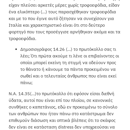
είχαν πλεύσει αρκετές μέρες χωρίς τροφοεφόδια, είδαν
ένα ελικόπτερο (…) τους παρασχέθηκαν τροφοεφόδια
και με το που έγινε αυτό ζήτησαν να συνεχίσουν για
Ιταλία και χαρακτηριστικό είναι ότι στο δεύτερο
φορτηγό που τους προσέγγισε αρνήθηκαν ακόμα και τα
τροφοεφόδια.
Δημοσιογράφος 14.26 (…) το πρωτόκολλο σας τι
λέει; Ότι πρώτα ακούμε τι λένε οι επιβαίνοντες οι
οποίοι μπορεί εκείνη τη στιγμή να οδεύουν προς
το θάνατο ή κάνουμε τα πάντα προκειμένου να
σωθεί και ο τελευταίος άνθρωπος που είναι εκεί
πάνω;
Ν.Α. 14.35(…)το πρωτόκολλο ότι εφόσον είσαι διεθνή
ύδατα, αυτοί που είναι επί του πλοίου, σε κανονικές
συνθήκες ο καπετάνιος, εδώ εν προκειμένω το σύνολο
των ανθρώπων που ήταν πάνω στο κατάστρωμα δεν
επιθυμούν διάσωση και οπτικά βλέπεις ότι το σκάφος
δεν είναι σε κατάσταση distress δεν υποχρεούσαι να