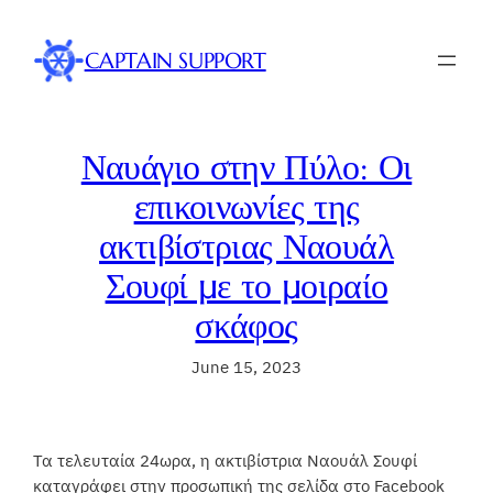
Skip
to
CAPTAIN SUPPORT
content
Ναυάγιο στην Πύλο: Οι
επικοινωνίες της
ακτιβίστριας Ναουάλ
Σουφί με το μοιραίο
σκάφος
June 15, 2023
Τα τελευταία 24ωρα, η ακτιβίστρια Ναουάλ Σουφί
καταγράφει στην προσωπική της σελίδα στο Facebook