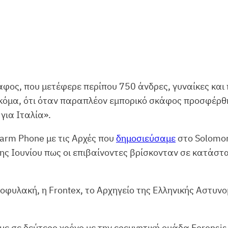
φος, που μετέφερε περίπου 750 άνδρες, γυναίκες και π
ακόμα, ότι όταν παραπλέον εμπορικό σκάφος προσφέρθη
για Ιταλία».
larm Phone με τις Αρχές που
δημοσιεύσαμε
στο Solomon 
3ης Ιουνίου πως οι επιβαίνοντες βρίσκονταν σε κατάστ
οφυλακή, η Frontex, το Αρχηγείο της Ελληνικής Αστυνο
 σε δεύτερο χρόνο με την ερευνητική ομάδα Forensis,