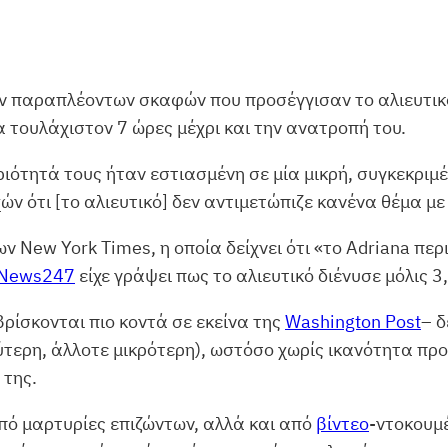
ν παραπλέοντων σκαφών που προσέγγισαν το αλιευτικό
τουλάχιστον 7 ώρες μέχρι και την ανατροπή του.
ηριότητά τους ήταν εστιασμένη σε μία μικρή, συγκεκρι
ών ότι [το αλιευτικό] δεν αντιμετώπιζε κανένα θέμα μ
ν New York Times, η οποία δείχνει ότι «το Adriana περ
News247
είχε γράψει πως το αλιευτικό διένυσε μόλις 3
ρίσκονται πιο κοντά σε εκείνα της
Washington Post
– δ
τερη, άλλοτε μικρότερη), ωστόσο χωρίς ικανότητα προ
της.
από μαρτυρίες επιζώντων, αλλά και από
βίντεο
-ντοκουμέ