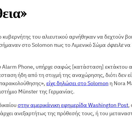
εια»
ο κυβερνήτης του αλιευτικού αρνήθηκαν να δεχτούν βοήθ
ισήμαναν στο Solomon πως το Λιμενικό Σώμα
όφειλε
να 
υ Alarm Phone, υπήρχε σαφώς [κατάσταση] εκτάκτου α
ταση ήδη από τη στιγμή της αναχώρησης, διότι δεν εί
ς παρακολούθησης»,
είχε δηλώσει στο Solomon
η Nora Ma
στήμιο Münster της Γερμανίας.
 δικαίου
στην αμερικάνικη εφημερίδα Washington Post
,
άρχει ανεξαρτήτως της πρόθεσής τους, ή του μετανασ