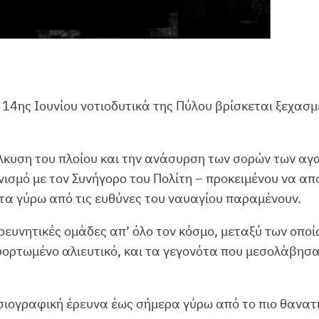
14ης Ιουνίου νοτιοδυτικά της Πύλου βρίσκεται ξεχασ
λκυση του πλοίου και την ανάσυρση των σορών των αγ
ισμό με τον Συνήγορο του Πολίτη – προκειμένου να απο
τα γύρω από τις ευθύνες του ναυαγίου παραμένουν.
ερευνητικές ομάδες απ’ όλο τον κόσμο, μεταξύ των οπο
ορτωμένο αλιευτικό, και τα γεγονότα που μεσολάβησα
οσιογραφική έρευνα έως σήμερα γύρω από το πιο θανα