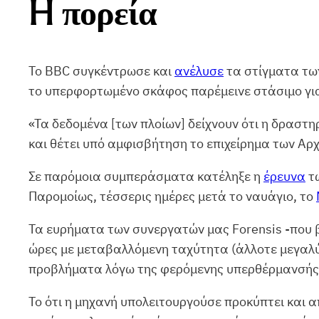
H πορεία
Το BBC συγκέντρωσε και
ανέλυσε
τα στίγματα τω
το υπερφορτωμένο σκάφος παρέμεινε στάσιμο για 
«Τα δεδομένα [των πλοίων] δείχνουν ότι η δραστ
και θέτει υπό αμφισβήτηση το επιχείρημα των Αρχ
Σε παρόμοια συμπεράσματα κατέληξε η
έρευνα
τω
Παρομοίως, τέσσερις ημέρες μετά το ναυάγιο, το
Τα ευρήματα των συνεργατών μας Forensis -που β
ώρες με μεταβαλλόμενη ταχύτητα (άλλοτε μεγαλύ
προβλήματα λόγω της φερόμενης υπερθέρμανσής 
Το ότι η μηχανή υπολειτουργούσε προκύπτει και 