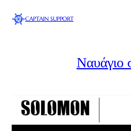
Skip
to
CAPTAIN SUPPORT
content
Ναυάγιο 