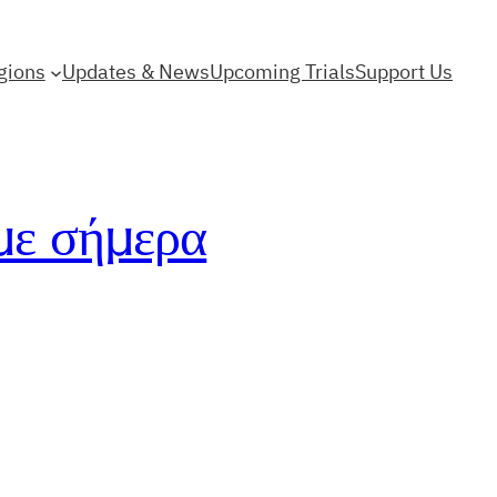
gions
Updates & News
Upcoming Trials
Support Us
με σήμερα