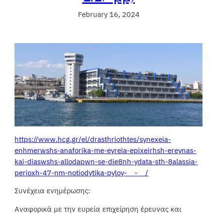
February 16, 2024
https://www.hcg.gr/el/drasthriothtes/synexeia-
enhmerwshs-anaforika-me-eyreia-epixeirhsh-ereynas-
kai-diaswshs-allodapwn-se-die8nh-ydata-sth-8alassia-
perioxh-47-nm-notiodytika-pyloy-__-__/
Συνέχεια ενημέρωσης:
Αναφορικά με την ευρεία επιχείρηση έρευνας και