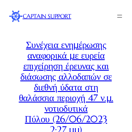
Skip
to
CAPTAIN SUPPORT
content
Συνέχεια ενημέρωσης
αναφορικά με ευρεία
επιχείρηση έρευνας και
διάσωσης αλλοδαπών σε
διεθνή ύδατα στη
θαλάσσια περιοχή 47 ν.μ.
νοτιοδυτικά
Πύλου (26/06/2023
2:27 μμ)