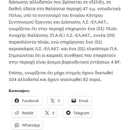
διάσωσης αλλοδαπών που βρίσκεται σε εξέλιξη, σε
διεθνή ύδατα στη θαλάσσια περιοχή 47 ν.μ. νοτιοδυτικά
Πύλου, υπό το συντονισμό του Ενιαίου Κέντρου
Συντονισμού Έρευνας και Διάσωσης Λ.Σ.-ΕΛ.ΑΚΤ.,
γνωρίζεται ότι στην περιοχή επιχειρούν ένα (01) Πλοίο
Ανοιχτής Θαλάσσης (Π.Α.Θ.) Λ.Σ.-ΕΛ.ΑΚΤ., εννέα (09)
παραπλέοντα πλοία, ενώ επιχείρησαν ένα (01)
αεροσκάφος Λ.Σ.-ΕΛ.ΑΚΤ. και ένα (01) ελικόπτερο Π.Α.
Σημειώνεται ότι οι καιρικές συνθήκες που επικρατούν
στην περιοχή είναι άνεμοι βορειοδυτικοί εντάσεως 4 BF.
Επίσης, γνωρίζεται ότι μέχρι στιγμής έχουν διασωθεί
104 αλλοδαποί και έχουν ανασυρθεί 82 σοροί.
Κοινοποιήστε:
Facebook
X
Email
Reddit
X
Telegram
WhatsApp