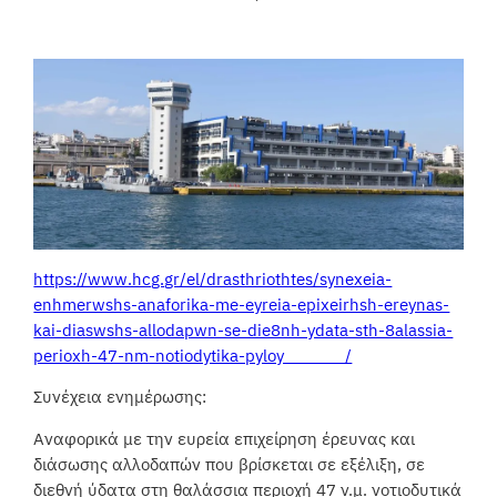
https://www.hcg.gr/el/drasthriothtes/synexeia-
enhmerwshs-anaforika-me-eyreia-epixeirhsh-ereynas-
kai-diaswshs-allodapwn-se-die8nh-ydata-sth-8alassia-
perioxh-47-nm-notiodytika-pyloy_______/
Συνέχεια ενημέρωσης:
Αναφορικά με την ευρεία επιχείρηση έρευνας και
διάσωσης αλλοδαπών που βρίσκεται σε εξέλιξη, σε
διεθνή ύδατα στη θαλάσσια περιοχή 47 ν.μ. νοτιοδυτικά