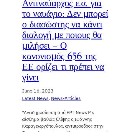
Αντιναύαρχος ε.α. για
το ναυάγιο: Δεν μπορεί
ο διασώστης να κάνει
διαλογή με ποιους θα
μιλήσει – Ο
κανονισμός 656 της
ΕΕ ορίζει τι πρέπει να
γίνει
June 16, 2023
Latest News
, 
News-Articles
*Αναδημοσίευση από ΕΡΤ News Με
αίσθημα βαθιάς θλίψης ο Ιωάννης
Καραγεωργόπουλος, αντιπρόεδρος στην