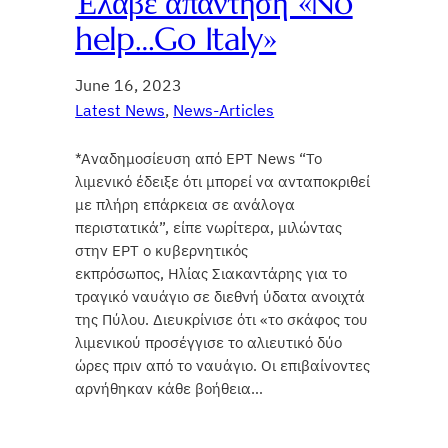
Έλαβε απάντηση «No
help…Go Italy»
June 16, 2023
Latest News
, 
News-Articles
*Αναδημοσίευση από ΕΡΤ News “Το
λιμενικό έδειξε ότι μπορεί να ανταποκριθεί
με πλήρη επάρκεια σε ανάλογα
περιστατικά”, είπε νωρίτερα, μιλώντας
στην ΕΡΤ ο κυβερνητικός
εκπρόσωπος, Ηλίας Σιακαντάρης για το
τραγικό ναυάγιο σε διεθνή ύδατα ανοιχτά
της Πύλου. Διευκρίνισε ότι «το σκάφος του
λιμενικού προσέγγισε το αλιευτικό δύο
ώρες πριν από το ναυάγιο. Οι επιβαίνοντες
αρνήθηκαν κάθε βοήθεια…