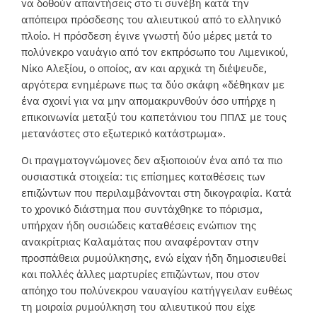
να δοθούν απαντήσεις στο τι συνέβη κατά την
απόπειρα πρόσδεσης του αλιευτικού από το ελληνικό
πλοίο. Η πρόσδεση έγινε γνωστή δύο μέρες μετά το
πολύνεκρο ναυάγιο από τον εκπρόσωπο του Λιμενικού,
Νίκο Αλεξίου, ο οποίος, αν και αρχικά τη διέψευδε,
αργότερα ενημέρωνε πως τα δύο σκάφη «δέθηκαν με
ένα σχοινί για να μην απομακρυνθούν όσο υπήρχε η
επικοινωνία μεταξύ του καπετάνιου του ΠΠΛΣ με τους
μετανάστες στο εξωτερικό κατάστρωμα».
Οι πραγματογνώμονες δεν αξιοποιούν ένα από τα πιο
ουσιαστικά στοιχεία: τις επίσημες καταθέσεις των
επιζώντων που περιλαμβάνονται στη δικογραφία. Κατά
το χρονικό διάστημα που συντάχθηκε το πόρισμα,
υπήρχαν ήδη ουσιώδεις καταθέσεις ενώπιον της
ανακρίτριας Καλαμάτας που αναφέρονταν στην
προσπάθεια ρυμούλκησης, ενώ είχαν ήδη δημοσιευθεί
και πολλές άλλες μαρτυρίες επιζώντων, που στον
απόηχο του πολύνεκρου ναυαγίου κατήγγειλαν ευθέως
τη μοιραία ρυμούλκηση του αλιευτικού που είχε