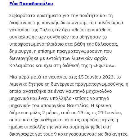
Εύα Παπαδοπούλου
Σοβαρότατα ερωτήματα για την ποιότητα και τη
διαφάνεια της ποινικής διερεύνησης του πολύνεκρου
ναυαγίου της Πύλου, αν όχι ευθεία προσπάθεια
συγκάλυψης των συνθηκών που οδήγησαν το
υπερφορτωμένο πλοιάριο στα βάθη της θάλασσας,
δημιουργεί η επίσημη πραγματογνωμοσύνη που
διενεργήθηκε με εντολή των λιμενικών αρχών
Καλαμάτας και έχει στη διάθεσή της η «Εφ.Συν.».
Μία μέρα μετά το ναυάγιο, στις 15 Ιουνίου 2023, το
Λιμενικό ζήτησε τη διενέργεια πραγματογνωμοσύνης, η
οποία ανατέθηκε σε έναν ναυπηγό μηχανολόγο
μηχανικό και έναν υπάλληλο -επίσης ναυπηγό
μηχανικό- του υπουργείου Ναυτιλίας. Η έρευνα
διήρκεσε μόλις 2 μέρες, από τις 19 ώς τις 21 Ιουνίου,
οπότε και είχε καθοριστεί από τις αρμόδιες αρχές η
ημέρα υποβολής της για να συμπεριληφθεί στη
δικογραφία για τους 9 κατηγορούμενους ως διακινητές.