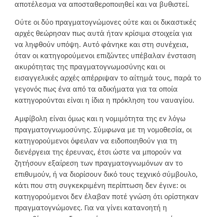
αποτέλεσμα να αποσταθεροποιηθεί και να βυθιστεί.
Ούτε οι δύο πραγματογνώμονες ούτε και οι δικαστικές
αρχές θεώρησαν πως αυτά ήταν κρίσιμα στοιχεία για
να ληφθούν υπόψη. Αυτό φάνηκε και στη συνέχεια,
όταν οι κατηγορούμενοι επιζώντες υπέβαλαν ένσταση
ακυρότητας της πραγματογνωμοσύνης και οι
εισαγγελικές αρχές απέρριψαν το αίτημά τους, παρά το
γεγονός πως ένα από τα αδικήματα για τα οποία
κατηγορούνται είναι η ίδια η πρόκληση του ναυαγίου.
Αμφίβολη είναι όμως και η νομιμότητα της εν λόγω
πραγματογνωμοσύνης. Σύμφωνα με τη νομοθεσία, οι
κατηγορούμενοι όφειλαν να ειδοποιηθούν για τη
διενέργεια της έρευνας, έτσι ώστε να μπορούν να
ζητήσουν εξαίρεση των πραγματογνωμόνων αν το
επιθυμούν, ή να διορίσουν δικό τους τεχνικό σύμβουλο,
κάτι που στη συγκεκριμένη περίπτωση δεν έγινε: οι
κατηγορούμενοι δεν έλαβαν ποτέ γνώση ότι ορίστηκαν
πραγματογνώμονες. Για να γίνει κατανοητή η