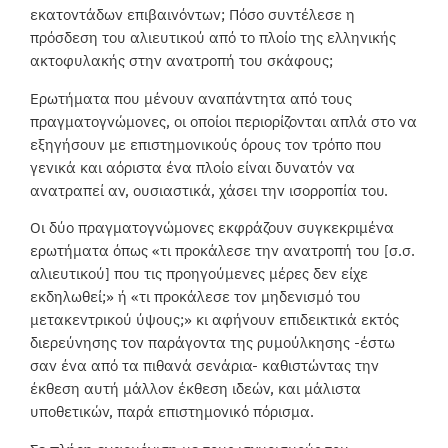
εκατοντάδων επιβαινόντων; Πόσο συντέλεσε η
πρόσδεση του αλιευτικού από το πλοίο της ελληνικής
ακτοφυλακής στην ανατροπή του σκάφους;
Ερωτήματα που μένουν αναπάντητα από τους
πραγματογνώμονες, οι οποίοι περιορίζονται απλά στο να
εξηγήσουν με επιστημονικούς όρους τον τρόπο που
γενικά και αόριστα ένα πλοίο είναι δυνατόν να
ανατραπεί αν, ουσιαστικά, χάσει την ισορροπία του.
Οι δύο πραγματογνώμονες εκφράζουν συγκεκριμένα
ερωτήματα όπως «τι προκάλεσε την ανατροπή του [σ.σ.
αλιευτικού] που τις προηγούμενες μέρες δεν είχε
εκδηλωθεί;» ή «τι προκάλεσε τον μηδενισμό του
μετακεντρικού ύψους;» κι αφήνουν επιδεικτικά εκτός
διερεύνησης τον παράγοντα της ρυμούλκησης -έστω
σαν ένα από τα πιθανά σενάρια- καθιστώντας την
έκθεση αυτή μάλλον έκθεση ιδεών, και μάλιστα
υποθετικών, παρά επιστημονικό πόρισμα.