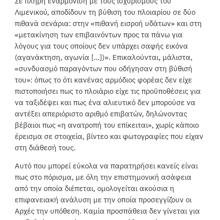
Σε πλήρη εναρμόνιση με τους ισχυρισμούς του
Λιμενικού, αποδίδουν τη βύθιση του πλοιαρίου σε δύο
πιθανά σενάρια: στην «πιθανή εισροή υδάτων» και στη
«μετακίνηση των επιβαινόντων προς τα πάνω για
λόγους για τους οποίους δεν υπάρχει σαφής εικόνα
(αγανάκτηση, αγωνία […])». Επικαλούνται, μάλιστα,
«συνδυασμό παραγόντων που οδήγησαν στη βύθισή
του»: όπως το ότι κανένας αρμόδιος φορέας δεν είχε
πιστοποιήσει πως το πλοιάριο είχε τις προϋποθέσεις για
να ταξιδέψει και πως ένα αλιευτικό δεν μπορούσε να
αντέξει απεριόριστο αριθμό επιβατών, δηλώνοντας
βέβαιοι πως «η ανατροπή του επίκειται», χωρίς κάποιο
έρεισμα σε στοιχεία, βίντεο και φωτογραφίες που είχαν
στη διάθεσή τους.
Αυτό που μπορεί εύκολα να παρατηρήσει κανείς είναι
πως στο πόρισμα, με όλη την επιστημονική ασάφεια
από την οποία διέπεται, ομολογείται ακούσια η
επιφανειακή ανάλυση με την οποία προσεγγίζουν οι
Αρχές την υπόθεση. Καμία προσπάθεια δεν γίνεται για