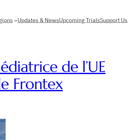
gions
Updates & News
Upcoming Trials
Support Us
édiatrice de l’UE
de Frontex