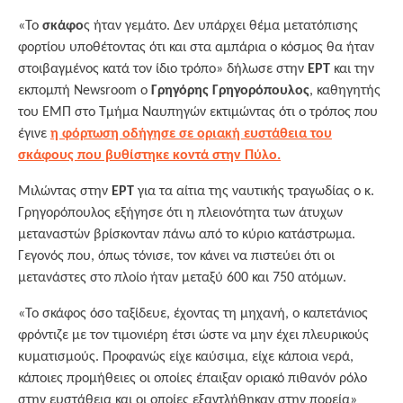
«Το
σκάφο
ς ήταν γεμάτο. Δεν υπάρχει θέμα μετατόπισης
φορτίου υποθέτοντας ότι και στα αμπάρια ο κόσμος θα ήταν
στοιβαγμένος κατά τον ίδιο τρόπο» δήλωσε στην
ΕΡΤ
και την
εκπομπή Νewsroom ο
Γρηγόρης Γρηγορόπουλος
, καθηγητής
του ΕΜΠ στο Τμήμα Ναυπηγών εκτιμώντας ότι ο τρόπος που
έγινε
η φόρτωση οδήγησε σε οριακή ευστάθεια του
σκάφους που βυθίστηκε κοντά στην Πύλο.
Μιλώντας στην
ΕΡΤ
για τα αίτια της ναυτικής τραγωδίας ο κ.
Γρηγορόπουλος εξήγησε ότι η πλειονότητα των άτυχων
μεταναστών βρίσκονταν πάνω από το κύριο κατάστρωμα.
Γεγονός που, όπως τόνισε, τον κάνει να πιστεύει ότι οι
μετανάστες στο πλοίο ήταν μεταξύ 600 και 750 ατόμων.
«Το σκάφος όσο ταξίδευε, έχοντας τη μηχανή, ο καπετάνιος
φρόντιζε με τον τιμονιέρη έτσι ώστε να μην έχει πλευρικούς
κυματισμούς. Προφανώς είχε καύσιμα, είχε κάποια νερά,
κάποιες προμήθειες οι οποίες έπαιξαν οριακό πιθανόν ρόλο
στην ευστάθεια και οι οποίες εξαντλήθηκαν στην πορεία»