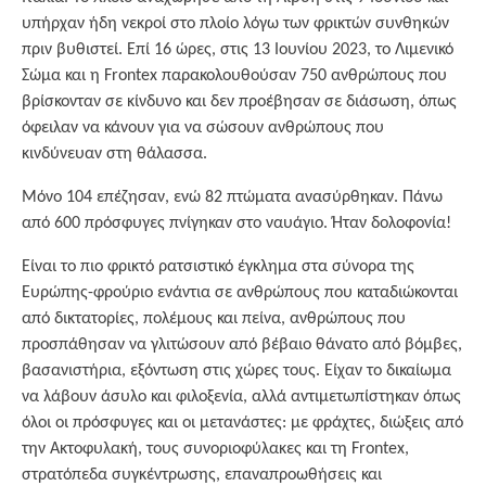
υπήρχαν ήδη νεκροί στο πλοίο λόγω των φρικτών συνθηκών
πριν βυθιστεί. Επί 16 ώρες, στις 13 Ιουνίου 2023, το Λιμενικό
Σώμα και η Frontex παρακολουθούσαν 750 ανθρώπους που
βρίσκονταν σε κίνδυνο και δεν προέβησαν σε διάσωση, όπως
όφειλαν να κάνουν για να σώσουν ανθρώπους που
κινδύνευαν στη θάλασσα.
Μόνο 104 επέζησαν, ενώ 82 πτώματα ανασύρθηκαν. Πάνω
από 600 πρόσφυγες πνίγηκαν στο ναυάγιο. Ήταν δολοφονία!
Είναι το πιο φρικτό ρατσιστικό έγκλημα στα σύνορα της
Ευρώπης-φρούριο ενάντια σε ανθρώπους που καταδιώκονται
από δικτατορίες, πολέμους και πείνα, ανθρώπους που
προσπάθησαν να γλιτώσουν από βέβαιο θάνατο από βόμβες,
βασανιστήρια, εξόντωση στις χώρες τους. Είχαν το δικαίωμα
να λάβουν άσυλο και φιλοξενία, αλλά αντιμετωπίστηκαν όπως
όλοι οι πρόσφυγες και οι μετανάστες: με φράχτες, διώξεις από
την Ακτοφυλακή, τους συνοριοφύλακες και τη Frontex,
στρατόπεδα συγκέντρωσης, επαναπροωθήσεις και