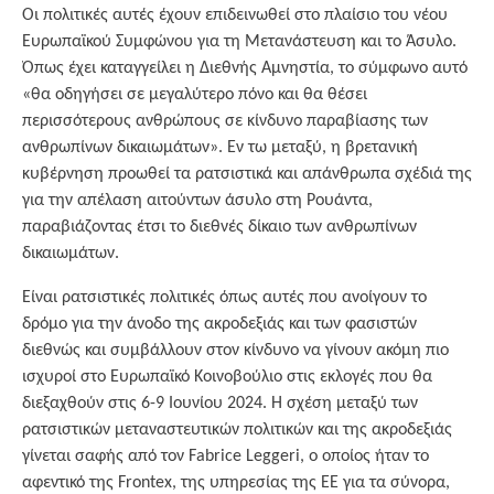
Οι πολιτικές αυτές έχουν επιδεινωθεί στο πλαίσιο του νέου
Ευρωπαϊκού Συμφώνου για τη Μετανάστευση και το Άσυλο.
Όπως έχει καταγγείλει η Διεθνής Αμνηστία, το σύμφωνο αυτό
«θα οδηγήσει σε μεγαλύτερο πόνο και θα θέσει
περισσότερους ανθρώπους σε κίνδυνο παραβίασης των
ανθρωπίνων δικαιωμάτων». Εν τω μεταξύ, η βρετανική
κυβέρνηση προωθεί τα ρατσιστικά και απάνθρωπα σχέδιά της
για την απέλαση αιτούντων άσυλο στη Ρουάντα,
παραβιάζοντας έτσι το διεθνές δίκαιο των ανθρωπίνων
δικαιωμάτων.
Είναι ρατσιστικές πολιτικές όπως αυτές που ανοίγουν το
δρόμο για την άνοδο της ακροδεξιάς και των φασιστών
διεθνώς και συμβάλλουν στον κίνδυνο να γίνουν ακόμη πιο
ισχυροί στο Ευρωπαϊκό Κοινοβούλιο στις εκλογές που θα
διεξαχθούν στις 6-9 Ιουνίου 2024. Η σχέση μεταξύ των
ρατσιστικών μεταναστευτικών πολιτικών και της ακροδεξιάς
γίνεται σαφής από τον Fabrice Leggeri, ο οποίος ήταν το
αφεντικό της Frontex, της υπηρεσίας της ΕΕ για τα σύνορα,