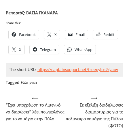
Ρεπορτάζ: ΒΑΣΙΑ ΓΚΑΝΑΡΑ
Share this:
Facebook
X
Email
Reddit
X
Telegram
WhatsApp
The short URL:
https://captainsupport.net/freepylos9/yaov
Tagged
Ελληνικά
Post
⟵
⟶
“Έχει υποχρέωση το Λιμενικό
Σε εξέλιξη διαδηλώσεις
navigation
να διασώσει” λέει ποινικολόγος
διαμαρτυρίας για το
για το ναυάγιο στην Πύλο
πολύνεκρο ναυάγιο της Πύλου
(ΦΩΤΟ)