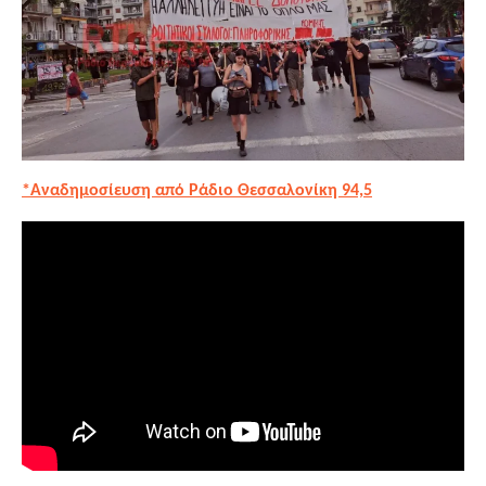
*Αναδημοσίευση από Ράδιο Θεσσαλονίκη 94,5