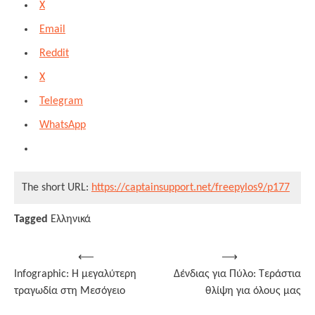
X
Email
Reddit
X
Telegram
WhatsApp
The short URL:
https://captainsupport.net/freepylos9/p177
Tagged
Ελληνικά
Post
⟵
⟶
Infographic: Η μεγαλύτερη
Δένδιας για Πύλο: Τεράστια
navigation
τραγωδία στη Μεσόγειο
θλίψη για όλους μας