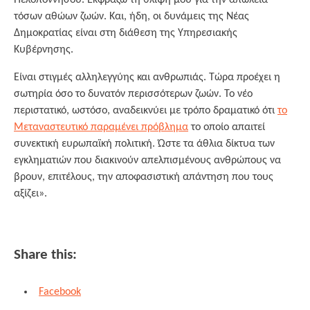
Πελοποννήσου. Εκφράζω τη θλίψη μου για την απώλεια
τόσων αθώων ζωών. Και, ήδη, οι δυνάμεις της Νέας
Δημοκρατίας είναι στη διάθεση της Υπηρεσιακής
Κυβέρνησης.
Είναι στιγμές αλληλεγγύης και ανθρωπιάς. Τώρα προέχει η
σωτηρία όσο το δυνατόν περισσότερων ζωών. Το νέο
περιστατικό, ωστόσο, αναδεικνύει με τρόπο δραματικό ότι
το
Μεταναστευτικό παραμένει πρόβλημα
το οποίο απαιτεί
συνεκτική ευρωπαϊκή πολιτική. Ώστε τα άθλια δίκτυα των
εγκληματιών που διακινούν απελπισμένους ανθρώπους να
βρουν, επιτέλους, την αποφασιστική απάντηση που τους
αξίζει».
Share this:
Facebook