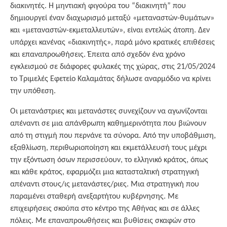
διακινητές. Η μηντιακή φιγούρα του “διακινητή” που
δημιουργεί έναν διαχωρισμό μεταξύ «μεταναστών-θυμάτων»
και «μεταναστών-εκμεταλλευτών», είναι εντελώς άτοπη. Δεν
υπάρχει κανένας «διακινητής», παρά μόνο κρατικές επιθέσεις
και επαναπροωθήσεις. Έπειτα από σχεδόν ένα χρόνο
εγκλεισμού σε διάφορες φυλακές της χώρας, στις 21/05/2024
το Τριμελές Εφετείο Καλαμάτας δήλωσε αναρμόδιο να κρίνει
την υπόθεση.
Οι μετανάστριες και μετανάστες συνεχίζουν να αγωνίζονται
απέναντι σε μια απάνθρωπη καθημερινότητα που βιώνουν
από τη στιγμή που περνάνε τα σύνορα. Από την υποβάθμιση,
εξαθλίωση, περιθωριοποίηση και εκμετάλλευσή τους μέχρι
την εξόντωση όσων περισσεύουν, το ελληνικό κράτος, όπως
και κάθε κράτος, εφαρμόζει μια κατασταλτική στρατηγική
απέναντι στους/ις μετανάστες/ριες. Μια στρατηγική που
παραμένει σταθερή ανεξαρτήτου κυβέρνησης. Με
επιχειρήσεις σκούπα στο κέντρο της Αθήνας και σε άλλες
πόλεις. Με επαναπροωθήσεις και βυθίσεις σκαφών στο