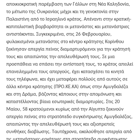
αποικιοκρατική παρέμβαση των Γάλλων στη Νέα Καληδονία,
το μέτωπο της Ουκρανίας μέχρι και τη γενοκτονία στην
Παλαιστίνη από το Ισραηλινό κράτος. Απέναντι στην κρατική-
καπιταλιστική βαρβαρότητα οι μετανάστες και μετανάστριες
αντιστέκονται. Συγκεκριμένα, στις 26 Φεβρουαρίου,
φυλακισμένοι μετανάστες στο κέντρο κράτησης Κορίνθου
ξεκίνησαν απεργία πείνας διαμαρτυρόμενοι για την κράτησή
τους και απαιτώντας την απελευθέρωσή τους. Σε μια
προσπάθεια να σπάσει την αντίστασή τους, το κράτος απειλεί
επανειλημμένα τους απεργούς, έχει κατασχέσει τα κινητά
τους τηλέφωνα, και έχει μεταφέρει πολλούς από αυτούς σε
άλλα κέντρα κράτησης (ΠΡΟ.ΚΕ.ΚΑ) όπως στην Αμυγδαλέζα
και στη Δράμα, βάζοντας κάποιους στην απομόνωση και
καταστέλλοντας βίαια εσωτερικές διαμαρτυρίες. Στις 20
Μαίου, 58 κρατούμενοι κυρίως από την Αίγυπτο ξεκινούν
απεργία πείνας στο στρατόπεδο συγκέντρωσης Αμυγδαλέζας,
απαιτώντας την απελευθέρωσή τους και αξιοπρεπείς
συνθήκες διαβίωσης. Ταυτόχρονα, ακολούθησε απεργία από
τις μετανάστριες-εργάτριες στα στρατόπεδα συγκέντρωσης