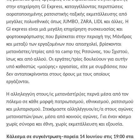
στην επιχείρηση GI Express, καταγγέλλοντας περιπτώσεις
αορατοποιημένης ρατσιστικής-ταξικής εκμετάλλευσης από
μεγάλες πολυεθνικές όπως JUMBO, ZARA, LIDL και άλλες. H
GI express είναι μιά μεγάλη επιχείρηση συσκευασίας και
φορτοεκφόρτωσης που βρίσκεται στην περιοχή της Μάνδρας
και μεταξύ των εργαζομένων που απασχολεί, βρίσκονται
μετανάστες/στρίες από τα camp της Ριτσώνας, του Σχιστού,
ίσως και από αλλού. Οι εργάτες/τρίες δουλεύουν για αυτήν
υπό καθεστώς «μαύρης» εργασίας, είτε με συμβάσεις που
δεν ανταποκρίνονται στους όρους με τους οποίους
εργάζονται.
Η αλληλεγγύη στους/ις μετανάστ(ρι)ες περνά μέσα από τον
πόλεμο σε κάθε μορφή πατριωτισμού, εθνικισμού, ρατσισμού
και μιλιταρισμού. Στεκόμαστε αλληλέγγυοι/ες/α στους αγώνες
μεταναστών/ριων, μέσα από κοινούς αγώνες. Για έναν κόσμο
χωρίς σύνορα και έθνη, χωρίς εκμετάλλευση και εξουσία.
Κάλεσμα σε συγκέντρωση–πορεία 14 Ιουνίου στις 19:00 στα