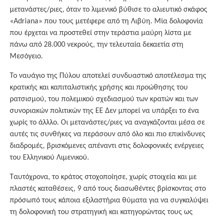
μετανάστες/ριες, όταν το λιμενικό βύθισε το αλιευτικό σκάφος
«Adriana» που τους μετέφερε από τη Λιβύη. Μία δολοφονία
που έρχεται να προστεθεί στην τεράστια μαύρη λίστα με
πάνω από 28.000 νεκρούς, την τελευταία δεκαετία στη
Μεσόγειο.
Το ναυάγιο της Πύλου αποτελεί συνδυαστικό αποτέλεσμα της
κρατικής και καπιταλιστικής χρήσης και προώθησης του
ρατσισμού, του πολεμικού σχεδιασμού των κρατών και των
συνοριακών πολιτικών της ΕΕ Δεν μπορεί να υπάρξει το ένα
χωρίς το άλλλο. Οι μετανάστες/ριες να αναγκάζονται μέσα σε
αυτές τις συνθήκες να περάσουν από όλο και πιο επικίνδυνες
διαδρομές, βρισκόμενες απέναντι στις δολοφονικές ενέργειες
του Ελληνικού Λιμενικού.
Ταυτόχρονα, το κράτος στοχοποίησε, χωρίς στοιχεία και με
πλαστές καταθέσεις, 9 από τους διασωθέντες βρίσκοντας στο
πρόσωπό τους κάποια εξιλαστήρια θύματα για να συγκαλύψει
τη δολοφονική του στρατηγική και κατηγορώντας τους ως