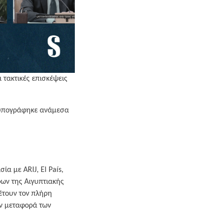
 τακτικές επισκέψεις
πογράφηκε ανάμεσα
σία με ARIJ, El País,
ων της Αιγυπτιακής
θέτουν τον πλήρη
ην μεταφορά των