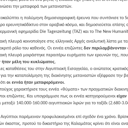
ανώσει την μεταφορά των μεταναστών.
ποκαλύπτει η πολύμηνη δημοσιογραφική έρευνα που συντόνισε το 
ερο ερευνητικόδίκτυο στον αραβικό κόσμο, και δημοσιεύεται επίσης 
γερμανική εφημερίδα Die Tageszeitung (TAZ) και το The New Humanit
ακή πλευρά κοινοποίησε στις ελληνικές Αρχές αναλυτική λίστα με τ
ιακριτό ρόλο του καθενός. Οι εννέα επιζώντες
δεν περιλαμβάνονταν 
ιακή πλευρά μοιράστηκε περαιτέρω ευρήματα των ερευνών της, που 
ν ήταν μέλη του κυκλώματος
,
ες καταθέσεις του στην Αιγυπτιακή Εισαγγελία, ο ανώτατος κρατικό
 για την καταπολέμηση της διακίνησης μεταναστών εξέφρασε την βε
 ότι
οι εννέα ήταν μεταφερόμενοι
.
τούχος χαρακτήρισε τους εννέα «θύματα» των πραγματικών διακινη
ιποι επιζώντες. Και υπογράμμισε πως οι εννέα κατηγορούμενοι
είχαν
ι
μεταξύ 140.000-160.000 αιγυπτιακών λιρών για το ταξίδι (2.680-3.
 Αιγύπτιοι παρέμειναν προφυλακισμένοι επί σχεδόν ένα χρόνο. Βρίσ
ν έκαστος, προτού το δικαστήριο της Καλαμάτας κρίνει ότι είναι αν