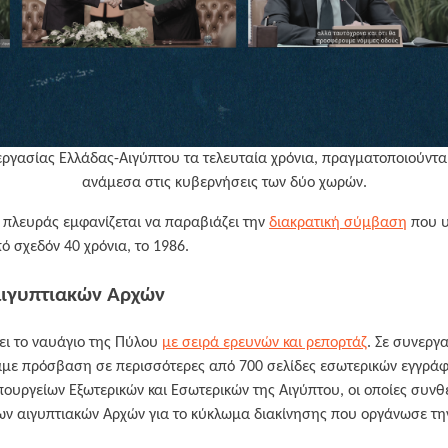
εργασίας Ελλάδας-Αιγύπτου τα τελευταία χρόνια, πραγματοποιούνται
ανάμεσα στις κυβερνήσεις των δύο χωρών.
 πλευράς εμφανίζεται να παραβιάζει την
διακρατική σύμβαση
που υ
ό σχεδόν 40 χρόνια, το 1986.
αιγυπτιακών Αρχών
ει το ναυάγιο της Πύλου
με σειρά ερευνών και ρεπορτάζ
. Σε συνεργα
αμε πρόσβαση σε περισσότερες από 700 σελίδες εσωτερικών εγγράφ
υπουργείων Εξωτερικών και Εσωτερικών της Αιγύπτου, οι οποίες συν
ων αιγυπτιακών Αρχών για το κύκλωμα διακίνησης που οργάνωσε τ