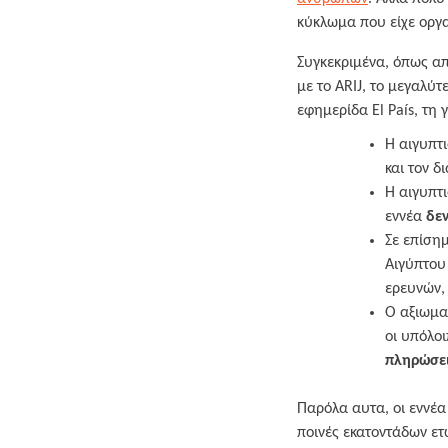
κύκλωμα που είχε οργ
Συγκεκριμένα, όπως α
με το ARIJ, το μεγαλύτ
εφημερίδα El País, τη 
Η αιγυπτι
και τον δ
Η αιγυπτ
εννέα
δε
Σε επίσημ
Αιγύπτου
ερευνών,
Ο αξιωμα
οι υπόλο
πληρώσε
Παρόλα αυτα, οι εννέα
ποινές εκατοντάδων ετώ