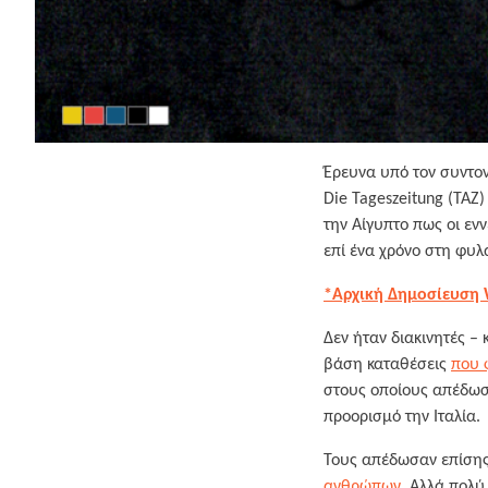
Έρευνα υπό τον συντονι
Die Tageszeitung (TAZ
την Αίγυπτο πως οι εν
επί ένα χρόνο στη φυλ
*Αρχική Δημοσίευση
Δεν ήταν διακινητές – 
βάση καταθέσεις
που 
στους οποίους απέδωσα
προορισμό την Ιταλία.
Τους απέδωσαν επίσης
ανθρώπων
. Αλλά πολύ