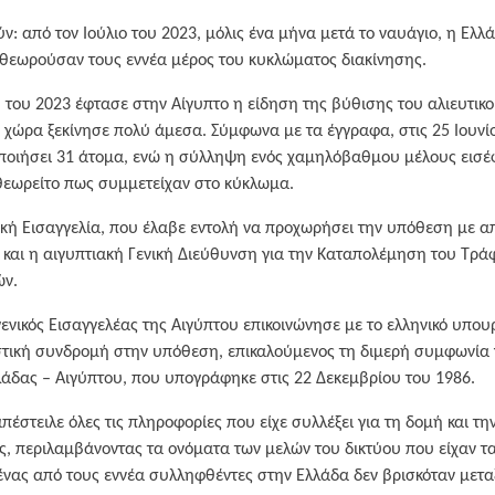
: από τον Ιούλιο του 2023, μόλις ένα μήνα μετά το ναυάγιο, η Ελλά
 θεωρούσαν τους εννέα μέρος του κυκλώματος διακίνησης.
 του 2023 έφτασε στην Αίγυπτο η είδηση της βύθισης του αλιευτικο
ώρα ξεκίνησε πολύ άμεσα. Σύμφωνα με τα έγγραφα, στις 25 Ιουνίο
οποιήσει 31 άτομα, ενώ η σύλληψη ενός χαμηλόβαθμου μέλους εισέ
θεωρείτο πως συμμετείχαν στο κύκλωμα.
κή Εισαγγελία, που έλαβε εντολή να προχωρήσει την υπόθεση με α
 και η αιγυπτιακή Γενική Διεύθυνση για την Καταπολέμηση του Τράφι
ών.
 γενικός Εισαγγελέας της Αιγύπτου επικοινώνησε με το ελληνικό υπου
στική συνδρομή στην υπόθεση, επικαλούμενος τη διμερή συμφωνία 
λάδας – Αιγύπτου, που υπογράφηκε στις 22 Δεκεμβρίου του 1986.
πέστειλε όλες τις πληροφορίες που είχε συλλέξει για τη δομή και τ
, περιλαμβάνοντας τα ονόματα των μελών του δικτύου που είχαν τα
ένας από τους εννέα συλληφθέντες στην Ελλάδα δεν βρισκόταν μετα