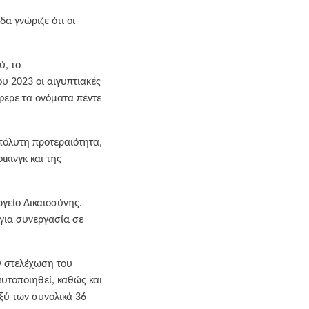
δα γνώριζε ότι οι
ύ, το
υ 2023 οι αιγυπτιακές
φερε τα ονόματα πέντε
πόλυτη προτεραιότητα,
κινγκ και της
ργείο Δικαιοσύνης.
για συνεργασία σε
ην στελέχωση του
υτοποιηθεί, καθώς και
ξύ των συνολικά 36