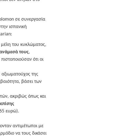
Solomon σε συνεργασία
στην ισπανική
arian:
α μέλη του κυκλώματος,
ανάμεσά τους
,
πιστοποιούσαν ότι οι
ς αξιωματούχος της
βαιότητα, βάσει των
τών, ακριβώς όπως και
 επίσης
065 ευρώ).
κονταν αντιμέτωποι με
αρμόδιο να τους δικάσει