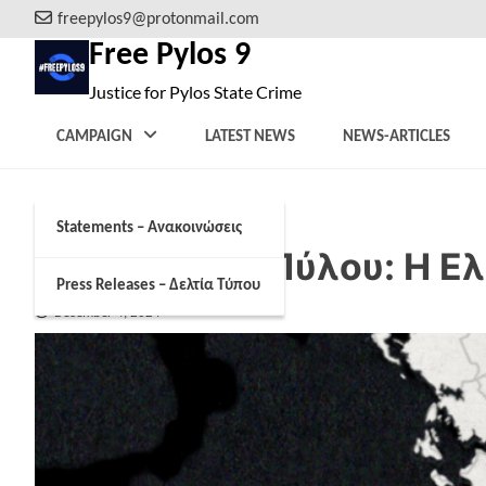
Skip
freepylos9@protonmail.com
to
Free Pylos 9
content
Justice for Pylos State Crime
CAMPAIGN
LATEST NEWS
NEWS-ARTICLES
Statements – Ανακοινώσεις
Ναυάγιο της Πύλου: Η Ε
Press Releases – Δελτία Τύπου
December 4, 2024