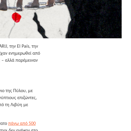
IJ, την El País, την
είχαν ενημερωθεί από
ς – αλλά παρέμειναν
γιο της Πύλου, με
γύπτιους επιζώντες,
πό τη Λιβύη με
νατο
πάνω από 500
πτιοι
δεν
ανήκαν στο