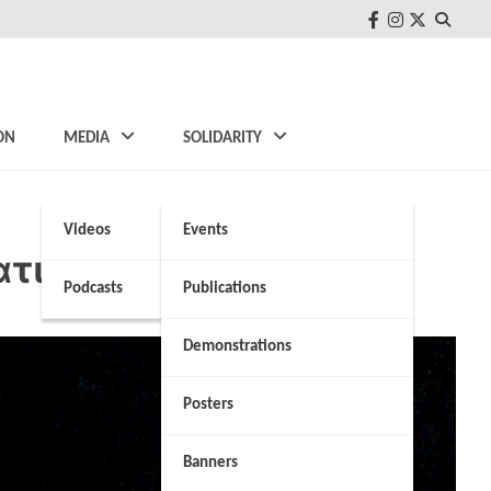
FB
Instagram
Twitter
ON
MEDIA
SOLIDARITY
Videos
Events
ατικούς διακινητές
Podcasts
Publications
Demonstrations
Posters
Banners