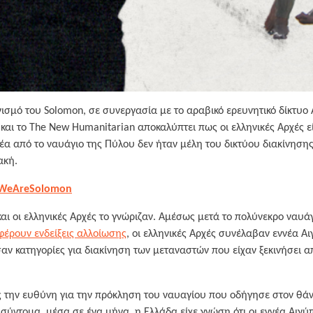
σμό του Solomon, σε συνεργασία με το αραβικό ερευνητικό δίκτυο AR
) και το The New Humanitarian αποκαλύπτει πως οι ελληνικές Αρχές 
νέα από το ναυάγιο της Πύλου δεν ήταν μέλη του δικτύου διακίνηση
ακή.
 WeAreSolomon
και οι ελληνικές Αρχές το γνώριζαν. Αμέσως μετά το πολύνεκρο ναυά
φέρουν ενδείξεις αλλοίωσης
, οι ελληνικές Αρχές συνέλαβαν εννέα Αι
ν κατηγορίες για διακίνηση των μεταναστών που είχαν ξεκινήσει α
 την ευθύνη για την πρόκληση του ναυαγίου που οδήγησε στον θά
 σύντομα, μέσα σε ένα μήνα, η Ελλάδα είχε γνώση ότι οι εννέα Αιγύ