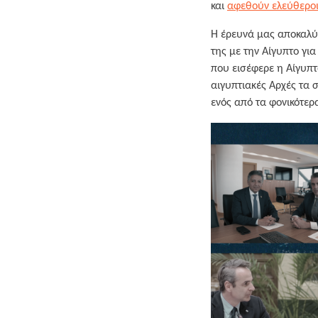
και
αφεθούν ελεύθερο
Η έρευνά μας αποκαλύπ
της με την Αίγυπτο γι
που εισέφερε η Αίγυπτ
αιγυπτιακές Αρχές τα 
ενός από τα φονικότερ