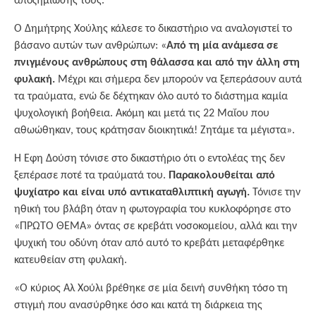
αποζημίωσής τους.
Ο Δημήτρης Χούλης κάλεσε το δικαστήριο να αναλογιστεί το
βάσανο αυτών των ανθρώπων: «
Από τη μία ανάμεσα σε
πνιγμένους ανθρώπους στη θάλασσα και από την άλλη στη
φυλακή.
Μέχρι και σήμερα δεν μπορούν να ξεπεράσουν αυτά
τα τραύματα, ενώ δε δέχτηκαν όλο αυτό το διάστημα καμία
ψυχολογική βοήθεια. Ακόμη και μετά τις 22 Μαΐου που
αθωώθηκαν, τους κράτησαν διοικητικά! Ζητάμε τα μέγιστα».
Η Έφη Δούση τόνισε στο δικαστήριο ότι ο εντολέας της δεν
ξεπέρασε ποτέ τα τραύματά του.
Παρακολουθείται από
ψυχίατρο και είναι υπό αντικαταθλιπτική αγωγή.
Τόνισε την
ηθική του βλάβη όταν η φωτογραφία του κυκλοφόρησε στο
«ΠΡΩΤΟ ΘΕΜΑ» όντας σε κρεβάτι νοσοκομείου, αλλά και την
ψυχική του οδύνη όταν από αυτό το κρεβάτι μεταφέρθηκε
κατευθείαν στη φυλακή.
«Ο κύριος Αλ Χούλι βρέθηκε σε μία δεινή συνθήκη τόσο τη
στιγμή που ανασύρθηκε όσο και κατά τη διάρκεια της