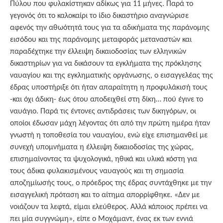
Πύλου που φυλακίστηκαν αδίκως για 11 μήνες. Παρά το
γεγονός ότι το καλοκαίρι το ίδιο δικαστήριο αναγνώρισε
αφενός την αθωότητά τους για τα αδικήματα της παράνομης
εισόδου και της παράνομης μεταφοράς μεταναστών και
παραδέχτηκε την έλλειψη δικαιοδοσίας των ελληνικών
δικαστηρίων για να δικάσουν τα εγκλήματα της πρόκλησης
ναυαγίου και της εγκληματικής οργάνωσης, ο εισαγγελέας της
έδρας υποστήριξε ότι ήταν απαραίτητη η προφυλάκισή τους
-και όχι άδικη- έως ότου αποδειχθεί στη δίκη… πού έγινε το
ναυάγιο. Παρά τις έντονες αντιδράσεις των δικηγόρων, οι
οποίοι έδωσαν μάχη λέγοντας ότι από την πρώτη ημέρα ήταν
γνωστή η τοποθεσία του ναυαγίου, ενώ είχε επισημανθεί με
συνεχή υπομνήματα η έλλειψη δικαιοδοσίας της χώρας,
επισημαίνοντας τα ψυχολογικά, ηθικά και υλικά κόστη για
τους άδικα φυλακισμένους ναυαγούς και τη σημασία
αποζημίωσής τους, ο πρόεδρος της έδρας συντάχθηκε με την
εισαγγελική πρόταση και το αίτημα απορρίφθηκε. «Δεν με
νοιάζουν τα λεφτά, είμαι ελεύθερος. Αλλά κάποιος πρέπει να
πει μία συγγνώμη», είπε ο Μοχάμαντ, ένας εκ των εννιά