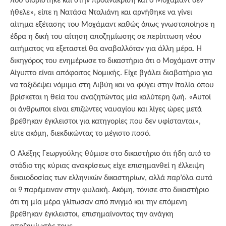
που διορίστηκε και στην προανάκριση και ο Μοχάμαντ δεν
ήθελε», είπε η Νατάσα Νταλιάνη και αρνήθηκε να γίνει
αίτημα εξέτασης του Μοχάμαντ καθώς όπως γνωστοποίησε η
έδρα η δική του αίτηση αποζημίωσης σε περίπτωση νέου
αιτήματος να εξεταστεί θα αναβαλλόταν για άλλη μέρα. Η
δικηγόρος του ενημέρωσε το δικαστήριο ότι ο Μοχάμαντ στην
Αίγυπτο είναι απόφοιτος Νομικής. Είχε βγάλει διαβατήριο για
να ταξιδέψει νόμιμα στη Λιβύη και να φύγει στην Ιταλία όπου
βρίσκεται η θεία του αναζητώντας μία καλύτερη ζωή. «Αυτοί
οι άνθρωποι είναι επιζώντες ναυαγίου και λίγες ώρες μετά
βρέθηκαν έγκλειστοι για κατηγορίες που δεν υφίστανται»,
είπε ακόμη, διεκδικώντας το μέγιστο ποσό.
Ο Αλέξης Γεωργούλης θύμισε στο δικαστήριο ότι ήδη από το
στάδιο της κύριας ανακρίσεως είχε επισημανθεί η έλλειψη
δικαιοδοσίας των ελληνικών δικαστηρίων, αλλά παρ’όλα αυτά
οι 9 παρέμειναν στην φυλακή. Ακόμη, τόνισε στο δικαστήριο
ότι τη μία μέρα γλίτωσαν από πνιγμό και την επόμενη
βρέθηκαν έγκλειστοι, επισημαίνοντας την ανάγκη