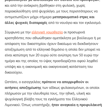
ρυμούλκησαν με αποτέλεσμα τον θάνατο 650 προσφύγων
,
και από την ανάκριση βρέθηκαν στη φυλακή, χωρίς
παρακολούθηση από ψυχολόγο, με τους περισσότερους να
αντιμετωπίζουν μέχρι σήμερα
μετατραυματικό στρες και
άλλες ψυχικές διαταραχές
από το ναυάγιο και τον εγκλεισμό.
Σύμφωνα με την
ελληνική νομοθεσία
οι προσωρινά
κρατηθέντες που αθωώθηκαν αμετάκλητα με βούλευμα ή με
απόφαση του δικαστηρίου έχουν δικαίωμα να διεκδικήσουν
αποζημίωση από το ελληνικό δημόσιο η οποία δεν μπορεί να
είναι κατώτερη των 20 ευρώ ούτε ανώτερη των 50 ευρώ την
ημέρα και της οποίας το ύψος προσδιορίζεται αφού ληφθεί
υπόψη και η οικονομική και οικογενειακή κατάσταση του
δικαιούχου.
Ωστόσο, ο εισαγγελέας
πρότεινε να απορριφθούν οι
αιτήσεις αποζημίωσης
των αδίκως φυλακισμένων, οι οποίοι
πλήρωσαν με την ελευθερία τους, την ηθική, υλική και
ψυχολογική βλάβη τους τα εγκλήματα του Ελληνικού
Λιμενικού. Όπως υποστήριξε,
ήταν αναγκαία η προφυλάκισή