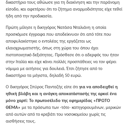
δικαστήριο τους αθώωσε για τη διακίνηση και την παράνομη
είσοδο, και αφετέρου ότι το ζήτημα αναρμοδιότητας είχε τεθεί
ήδη από την προδικασία.
Πρώτη μίλησε η δικηγόρος Νατάσα Νταλιάνη η οποία
προσκόμισε έγγραφα που αποδείκνυαν ότι από τότε που
αποφυλακίστηκε ο εντολέας της εργάζεται ως
ελαιοχρωματιστής, όπως στη χώρα του όπου έχει
πιστοποιητικό δεξιότητας. Πρόσθεσε ότι ο αδερφός του ήταν
στην Ιταλία και είχε κάνει πολλές προσπάθειες να τον φέρει
νόμιμα με αιτήσεις για δουλειά. Έτσι ζήτησε από το
δικαστήριο τα μέγιστα, δηλαδή 50 ευρώ.
Ο δικηγόρος Σπύρος Πανταζής είπε ότι
για να αποδειχθεί η
ηθική βλάβη και η ανάγκη αποκατάστασής της αρκεί ένα
μόνο χαρτί: Το πρωτοσέλιδο της εφημερίδας «ΠΡΩΤΟ
ΘΕΜΑ»
με τα πρόσωπα των -τότε- κατηγορουμένων, μερικών
από αυτών από το κρεβάτι του νοσοκομείου χωρίς τις
αισθήσεις τους.