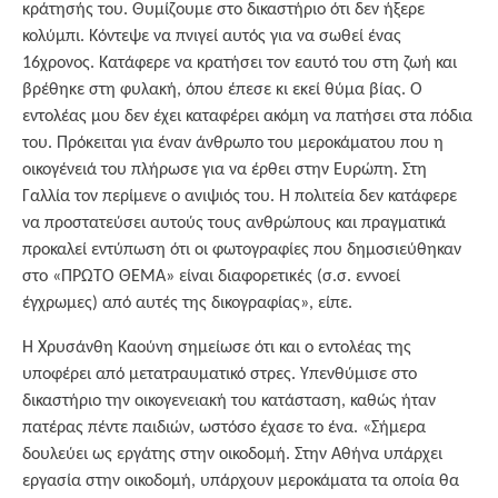
κράτησής του. Θυμίζουμε στο δικαστήριο ότι δεν ήξερε
κολύμπι. Κόντεψε να πνιγεί αυτός για να σωθεί ένας
16χρονος. Κατάφερε να κρατήσει τον εαυτό του στη ζωή και
βρέθηκε στη φυλακή, όπου έπεσε κι εκεί θύμα βίας. Ο
εντολέας μου δεν έχει καταφέρει ακόμη να πατήσει στα πόδια
του. Πρόκειται για έναν άνθρωπο του μεροκάματου που η
οικογένειά του πλήρωσε για να έρθει στην Ευρώπη. Στη
Γαλλία τον περίμενε ο ανιψιός του. Η πολιτεία δεν κατάφερε
να προστατεύσει αυτούς τους ανθρώπους και πραγματικά
προκαλεί εντύπωση ότι οι φωτογραφίες που δημοσιεύθηκαν
στο «ΠΡΩΤΟ ΘΕΜΑ» είναι διαφορετικές (σ.σ. εννοεί
έγχρωμες) από αυτές της δικογραφίας», είπε.
Η Χρυσάνθη Καούνη σημείωσε ότι και ο εντολέας της
υποφέρει από μετατραυματικό στρες. Υπενθύμισε στο
δικαστήριο την οικογενειακή του κατάσταση, καθώς ήταν
πατέρας πέντε παιδιών, ωστόσο έχασε το ένα. «Σήμερα
δουλεύει ως εργάτης στην οικοδομή. Στην Αθήνα υπάρχει
εργασία στην οικοδομή, υπάρχουν μεροκάματα τα οποία θα