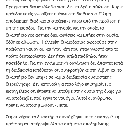
εσφαλμένη η ερμηνεία του εισαγγελέα αλλά σεβαστή.
Πραγματικά δεν κατάλαβα γιατί δεν επιδρά η αθώωση. Κύριε
πρόεδρε εσείς γνωρίζετε τι έγινε στη διαδικασία. Όλη η
αποδεικτική διαδικασία στράφηκε γύρω από την πρόθεση ή
μη της εισόδου. Για την κατηγορία για την οποία το
δικαστήριο χρειάστηκε διευκρινίσεις και μπήκε στην ουσία,
δόθηκε αθώωση. Η έλλειψη δικαιοδοσίας αφορούσε στην
πρόκληση ναυαγίου και ήταν κάτι που ήταν γνωστό από το
πρώτο δευτερόλεπτο.
Δεν ήταν απλά πρόδηλο, ήταν
πασείδηλο.
Για την εγκληματική οργάνωση δε, άπαντες κατά
τη διαδικασία κατέθεσαν ότι συγκροτήθηκε στη Λιβύη και το
δικαστήριο δεν μπήκε σε καμία διαδικασία ουσιαστικής
διερεύνησης. Δεν κατανοώ για ποιο λόγο επισημαίνει ο
εισαγγελέας ότι έπρεπε να μπούμε στην ουσία της δίκης για
να αποδειχθεί πού έγινε το ναυάγιο. Αυτοί οι άνθρωποι
πρέπει να αποζημιωθούν», είπε.
Στη συνέχεια το δικαστήριο συντάχθηκε με την εισαγγελική
πρόταση και απέρριψε όλα τα αιτήματα αποζημίωσης.