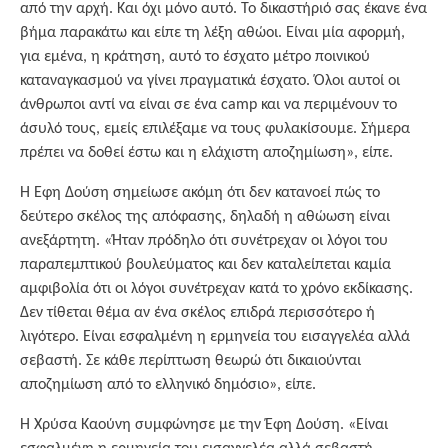
από την αρχή. Και όχι μόνο αυτό. Το δικαστήριό σας έκανε ένα
βήμα παρακάτω και είπε τη λέξη αθώοι. Είναι μία αφορμή,
για εμένα, η κράτηση, αυτό το έσχατο μέτρο ποινικού
καταναγκασμού να γίνει πραγματικά έσχατο. Όλοι αυτοί οι
άνθρωποι αντί να είναι σε ένα camp και να περιμένουν το
άσυλό τους, εμείς επιλέξαμε να τους φυλακίσουμε. Σήμερα
πρέπει να δοθεί έστω και η ελάχιστη αποζημίωση», είπε.
Η Έφη Δούση σημείωσε ακόμη ότι δεν κατανοεί πώς το
δεύτερο σκέλος της απόφασης, δηλαδή η αθώωση είναι
ανεξάρτητη. «Ήταν πρόδηλο ότι συνέτρεχαν οι λόγοι του
παραπεμπτικού βουλεύματος και δεν καταλείπεται καμία
αμφιβολία ότι οι λόγοι συνέτρεχαν κατά το χρόνο εκδίκασης.
Δεν τίθεται θέμα αν ένα σκέλος επιδρά περισσότερο ή
λιγότερο. Είναι εσφαλμένη η ερμηνεία του εισαγγελέα αλλά
σεβαστή. Σε κάθε περίπτωση θεωρώ ότι δικαιούνται
αποζημίωση από το ελληνικό δημόσιο», είπε.
Η Χρύσα Καούνη συμφώνησε με την Έφη Δούση. «Είναι