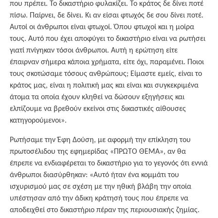
που πρέπει. Το δικαστήριο φυλακίζει. Το κράτος δε δίνει ποτέ
πίσω. Παίρνει, δε δίνει. Κι αν είσαι φτωχός δε σου δίνει ποτέ.
Αυτοί οι άνθρωποι είναι φτωχοί. Όπου φτωχοί και η μοίρα
τους. Αυτό που έχει αποφύγει το δικαστήριο είναι να ρωτήσει
γιατί πνίγηκαν τόσοι άνθρωποι. Αυτή η ερώτηση είτε
έπαιρναν σήμερα κάποια χρήματα, είτε όχι, παραμένει. Ποιοι
τους σκοτώσαμε τόσους ανθρώπους; Είμαστε εμείς, είναι το
κράτος μας, είναι η πολιτική μας και είναι και συγκεκριμένα
άτομα τα οποία έχουν κληθεί να δώσουν εξηγήσεις και
ελπίζουμε να βρεθούν εκείνοι στις δικαστικές αίθουσες
κατηγορούμενοι».
Ρωτήσαμε την Έφη Δούση, με αφορμή την επίκληση του
πρωτοσέλιδου της εφημερίδας «ΠΡΩΤΟ ΘΕΜΑ», αν θα
έπρεπε να ενδιαφέρεται το δικαστήριο για το γεγονός ότι εννιά
άνθρωποι διασύρθηκαν: «Αυτό ήταν ένα κομμάτι του
ισχυρισμού μας σε σχέση με την ηθική βλάβη την οποία
υπέστησαν από την άδικη κράτησή τους που έπρεπε να
αποδειχθεί στο δικαστήριο πέραν της περιουσιακής ζημίας.