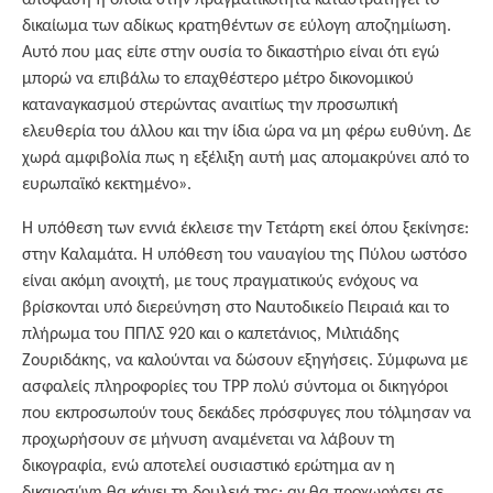
απόφαση η οποία στην πραγματικότητα καταστρατηγεί το
δικαίωμα των αδίκως κρατηθέντων σε εύλογη αποζημίωση.
Αυτό που μας είπε στην ουσία το δικαστήριο είναι ότι εγώ
μπορώ να επιβάλω το επαχθέστερο μέτρο δικονομικού
καταναγκασμού στερώντας αναιτίως την προσωπική
ελευθερία του άλλου και την ίδια ώρα να μη φέρω ευθύνη. Δε
χωρά αμφιβολία πως η εξέλιξη αυτή μας απομακρύνει από το
ευρωπαϊκό κεκτημένο».
Η υπόθεση των εννιά έκλεισε την Τετάρτη εκεί όπου ξεκίνησε:
στην Καλαμάτα. Η υπόθεση του ναυαγίου της Πύλου ωστόσο
είναι ακόμη ανοιχτή, με τους πραγματικούς ενόχους να
βρίσκονται υπό διερεύνηση στο Ναυτοδικείο Πειραιά και το
πλήρωμα του ΠΠΛΣ 920 και ο καπετάνιος, Μιλτιάδης
Ζουριδάκης, να καλούνται να δώσουν εξηγήσεις. Σύμφωνα με
ασφαλείς πληροφορίες του TPP πολύ σύντομα οι δικηγόροι
που εκπροσωπούν τους δεκάδες πρόσφυγες που τόλμησαν να
προχωρήσουν σε μήνυση αναμένεται να λάβουν τη
δικογραφία, ενώ αποτελεί ουσιαστικό ερώτημα αν η