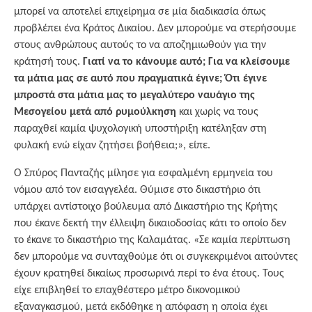
μπορεί να αποτελεί επιχείρημα σε μία διαδικασία όπως
προβλέπει ένα Κράτος Δικαίου. Δεν μπορούμε να στερήσουμε
στους ανθρώπους αυτούς το να αποζημιωθούν για την
κράτησή τους.
Γιατί να το κάνουμε αυτό; Για να κλείσουμε
τα μάτια μας σε αυτό που πραγματικά έγινε; Ότι έγινε
μπροστά στα μάτια μας το μεγαλύτερο ναυάγιο της
Μεσογείου μετά από ρυμούλκηση
και χωρίς να τους
παραχθεί καμία ψυχολογική υποστήριξη κατέληξαν στη
φυλακή ενώ είχαν ζητήσει βοήθεια;», είπε.
Ο Σπύρος Πανταζής μίλησε για εσφαλμένη ερμηνεία του
νόμου από τον εισαγγελέα. Θύμισε στο δικαστήριο ότι
υπάρχει αντίστοιχο βούλευμα από Δικαστήριο της Κρήτης
που έκανε δεκτή την έλλειψη δικαιοδοσίας κάτι το οποίο δεν
το έκανε το δικαστήριο της Καλαμάτας. «Σε καμία περίπτωση
δεν μπορούμε να συνταχθούμε ότι οι συγκεκριμένοι αιτούντες
έχουν κρατηθεί δικαίως προσωρινά περί το ένα έτους. Τους
είχε επιβληθεί το επαχθέστερο μέτρο δικονομικού
εξαναγκασμού, μετά εκδόθηκε η απόφαση η οποία έχει