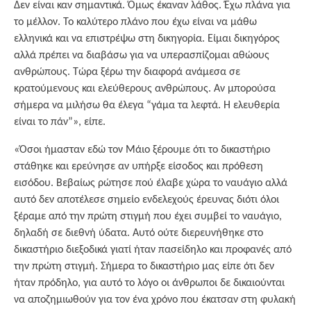
Δεν είναι καν σημαντικά. Όμως έκαναν λάθος. Έχω πλάνα για
το μέλλον. Το καλύτερο πλάνο που έχω είναι να μάθω
ελληνικά και να επιστρέψω στη δικηγορία. Είμαι δικηγόρος
αλλά πρέπει να διαβάσω για να υπερασπίζομαι αθώους
ανθρώπους. Τώρα ξέρω την διαφορά ανάμεσα σε
κρατούμενους και ελεύθερους ανθρώπους. Αν μπορούσα
σήμερα να μιλήσω θα έλεγα “γάμα τα λεφτά. Η ελευθερία
είναι το πάν”», είπε.
«Όσοι ήμασταν εδώ τον Μάιο ξέρουμε ότι το δικαστήριο
στάθηκε και ερεύνησε αν υπήρξε είσοδος και πρόθεση
εισόδου. Βεβαίως ρώτησε πού έλαβε χώρα το ναυάγιο αλλά
αυτό δεν αποτέλεσε σημείο ενδελεχούς έρευνας διότι όλοι
ξέραμε από την πρώτη στιγμή που έχει συμβεί το ναυάγιο,
δηλαδή σε διεθνή ύδατα. Αυτό ούτε διερευνήθηκε στο
δικαστήριο διεξοδικά γιατί ήταν πασείδηλο και προφανές από
την πρώτη στιγμή. Σήμερα το δικαστήριο μας είπε ότι δεν
ήταν πρόδηλο, για αυτό το λόγο οι άνθρωποι δε δικαιούνται
να αποζημιωθούν για τον ένα χρόνο που έκατσαν στη φυλακή