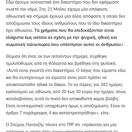
Εδώ έχουμε ουσιαστικά ένα δικαστήριο που δεν εφάρμοσε
σωστά τον νόμο. Στις 21 Μαΐου είχαμε μία απόφαση
αθωωτική και σήμερα έχουμε μία άλλη απόφαση η οποία δεν
αποζημιώνει τους ίδιους ανθρώπους που το ίδιο δικαστήριο
έχει αθωώσει.
Τα χρήματα που θα επιδικάζονταν είναι
ελάχιστα έως αστεία σε σχέση με την ψυχική, ηθική και
σωματική ταλαιπωρία που υπέστησαν αυτοί οι άνθρωποι
».
Θύμισε ότι ένας εκ των αιτούντων σήμερα, σύρθηκε
ημιλιπόθυμος από τη θάλασσα και βρέθηκε στη φυλακή.
«Αυτά είναι γνωστά στο δικαστήριο. Ο λόγος που είμαστε εδώ
και θα συνεχίσουμε να είμαστε είναι γιατί πρέπει να
αποκατασταθεί ηθικά το δίκαιο. Το να πάρεις για 343 ημέρες
εγκλεισμού ως αθώωος από 20 έως 50 ευρώ την ημέρα, όπως
καταλαβαίνεις αυτό το ποσό δεν αποκαθιστά καμία βλάβη.
Είναι συνταγματική υποχρέωση όμως η αποζημίωση. Είναι το
άρθρο 7 παράγραφος 4 και καταστρατηγήθηκε», είπε.
Ο Σπύρος Πανταζής τόνισε στο TPP ότι «πρόκειται για μία