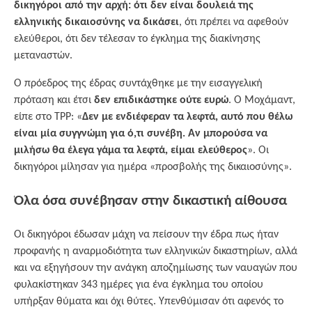
δικηγόροι από την αρχή: ότι δεν είναι δουλειά της
ελληνικής δικαιοσύνης να δικάσει
, ότι πρέπει να αφεθούν
ελεύθεροι, ότι δεν τέλεσαν το έγκλημα της διακίνησης
μεταναστών.
Ο πρόεδρος της έδρας συντάχθηκε με την εισαγγελική
πρόταση και έτσι
δεν επιδικάστηκε ούτε ευρώ
. Ο Μοχάμαντ,
είπε στο TPP: «
Δεν με ενδιέφεραν τα λεφτά, αυτό που θέλω
είναι μία συγγνώμη για ό,τι συνέβη. Αν μπορούσα να
μιλήσω θα έλεγα γάμα τα λεφτά, είμαι ελεύθερος
». Οι
δικηγόροι μίλησαν για ημέρα «προσβολής της δικαιοσύνης».
Όλα όσα συνέβησαν στην δικαστική αίθουσα
Οι δικηγόροι έδωσαν μάχη να πείσουν την έδρα πως ήταν
προφανής η αναρμοδιότητα των ελληνικών δικαστηρίων, αλλά
και να εξηγήσουν την ανάγκη αποζημίωσης των ναυαγών που
φυλακίστηκαν 343 ημέρες για ένα έγκλημα του οποίου
υπήρξαν θύματα και όχι θύτες. Υπενθύμισαν ότι αφενός το