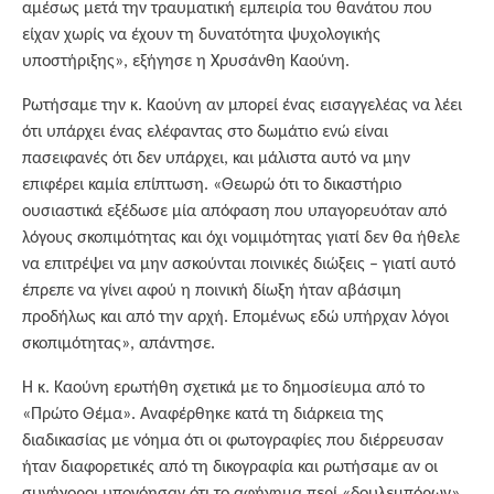
αμέσως μετά την τραυματική εμπειρία του θανάτου που
είχαν χωρίς να έχουν τη δυνατότητα ψυχολογικής
υποστήριξης», εξήγησε η Χρυσάνθη Καούνη.
Ρωτήσαμε την κ. Καούνη αν μπορεί ένας εισαγγελέας να λέει
ότι υπάρχει ένας ελέφαντας στο δωμάτιο ενώ είναι
πασειφανές ότι δεν υπάρχει, και μάλιστα αυτό να μην
επιφέρει καμία επίπτωση. «Θεωρώ ότι το δικαστήριο
ουσιαστικά εξέδωσε μία απόφαση που υπαγορευόταν από
λόγους σκοπιμότητας και όχι νομιμότητας γιατί δεν θα ήθελε
να επιτρέψει να μην ασκούνται ποινικές διώξεις – γιατί αυτό
έπρεπε να γίνει αφού η ποινική δίωξη ήταν αβάσιμη
προδήλως και από την αρχή. Επομένως εδώ υπήρχαν λόγοι
σκοπιμότητας», απάντησε.
Η κ. Καούνη ερωτήθη σχετικά με το δημοσίευμα από το
«Πρώτο Θέμα». Αναφέρθηκε κατά τη διάρκεια της
διαδικασίας με νόημα ότι οι φωτογραφίες που διέρρευσαν
ήταν διαφορετικές από τη δικογραφία και ρωτήσαμε αν οι