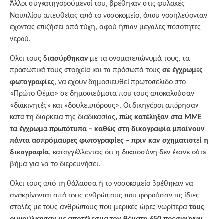
Άλλοι συγκατηγορούμενοί του, βρέθηκαν στις φυλακές
Ναυπλίου απευθείας από το νοσοκομείο, όπου νοσηλεύονταν
έχοντας επιζήσει από τύχη, αφού ήπιαν μεγάλες ποσότητες
νερού.
Όλοι τους
διασύρθηκαν
με τα ονοματεπώνυμά τους, τα
προσωπικά τους στοιχεία και τα πρόσωπά τους
σε έγχρωμες
φωτογραφίες
, να έχουν δημοσιευθεί πρωτοσέλιδο στο
«Πρώτο Θέμα» σε δημοσιεύματα που τους αποκαλούσαν
«διακινητές» και «δουλεμπόρους». Οι δικηγόροι απόρησαν
κατά τη διάρκεια της διαδικασίας
, πώς κατέληξαν στα ΜΜΕ
τα έγχρωμα πρωτότυπα – καθώς στη δικογραφία μπαίνουν
πάντα ασπρόμαυρες φωτογραφίες – πριν καν σχηματιστεί η
δικογραφία
, καταγγέλλοντας ότι η δικαιοσύνη δεν έκανε ούτε
βήμα για να το διερευνήσει.
Όλοι τους από τη θάλασσα ή το νοσοκομείο βρέθηκαν να
ανακρίνονται από τους ανθρώπους που φορούσαν τις ίδιες
στολές με τους ανθρώπους που μερικές ώρες νωρίτερα
τους