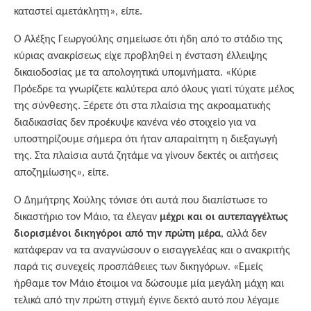
καταστεί αμετάκλητη», είπε.
Ο Αλέξης Γεωργούλης σημείωσε ότι ήδη από το στάδιο της
κύριας ανακρίσεως είχε προβληθεί η ένσταση έλλειψης
δικαιοδοσίας με τα απολογητικά υπομνήματα. «Κύριε
Πρόεδρε τα γνωρίζετε καλύτερα από όλους γιατί τύχατε μέλος
της σύνθεσης. Ξέρετε ότι στα πλαίσια της ακροαματικής
διαδικασίας δεν προέκυψε κανένα νέο στοιχείο για να
υποστηρίζουμε σήμερα ότι ήταν απαραίτητη η διεξαγωγή
της. Στα πλαίσια αυτά ζητάμε να γίνουν δεκτές οι αιτήσεις
αποζημίωσης», είπε.
Ο Δημήτρης Χούλης τόνισε ότι αυτά που διαπίστωσε το
δικαστήριο τον Μάιο, τα έλεγαν
μέχρι και οι αυτεπαγγέλτως
διορισμένοι δικηγόροι από την πρώτη μέρα
, αλλά δεν
κατάφεραν να τα αναγνώσουν ο εισαγγελέας και ο ανακριτής
παρά τις συνεχείς προσπάθειες των δικηγόρων. «Εμείς
ήρθαμε τον Μάιο έτοιμοι να δώσουμε μία μεγάλη μάχη και
τελικά από την πρώτη στιγμή έγινε δεκτό αυτό που λέγαμε