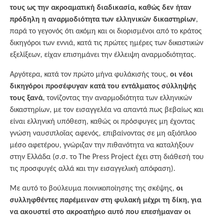
τους ως την ακροαματική διαδικασία, καθώς δεν ήταν
πρόδηλη η αναρμοδιότητα των ελληνικών δικαστηρίων
,
παρά το γεγονός ότι ακόμη και οι διορισμένοι από το κράτος
δικηγόροι των εννιά, κατά τις πρώτες ημέρες των δικαστικών
εξελίξεων, είχαν επισημάνει την έλλειψη αναρμοδιότητας.
Αργότερα, κατά τον πρώτο μήνα φυλάκισής τους,
οι νέοι
δικηγόροι προσέφυγαν κατά του εντάλματος σύλληψής
τους ξανά
, τονίζοντας την αναρμοδιότητα των ελληνικών
δικαστηρίων, με τον εισαγγελέα να απαντά πως βεβαίως και
είναι ελληνική υπόθεση, καθώς οι πρόσφυγες μη έχοντας
γνώση ναυσιπλοΐας αφενός, επιβαίνοντας σε μη αξιόπλοο
μέσο αφετέρου, γνώριζαν την πιθανότητα να καταλήξουν
στην Ελλάδα (σ.σ. το The Press Project έχει στη διάθεσή του
τις προσφυγές αλλά και την εισαγγελική απόφαση).
Με αυτό το βούλευμα ποινικοποίησης της σκέψης,
οι
συλληφθέντες παρέμειναν στη φυλακή μέχρι τη δίκη, για
να ακουστεί στο ακροατήριο αυτό που επεσήμαναν οι