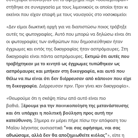
συνήγοροι υπονόησαν ότι το αφήγημα περί «δουλεμπόρων»
στήθηκε σε συνεργασία με τους λιμενικούς οι οποίοι ήταν κι
εκείνοι που είχαν επαφή με τους ναυαγούς στο νοσοκομείο:
«Δεν είμαι διωκτική αρχή για να διαπιστώσω ποιος τράβηξε
αυτές τις φωτογραφίες. Αυτό που μπορώ να δηλώσω είναι ότι
οι φωτογραφίες των ανθρώπων που δημοσιεύθηκαν ήταν
έγχρωμες και εντός της δικογραφίας ήταν ασπρόμαυρες. Στη
δικογραφία είναι πάντα ασπρόμαυρες.
Εκτιμώ ότι αυτές που
τραβήχτηκαν με το κινητό ως έγχρωμες τυπώθηκαν ως
ασπρόμαυρες και μπήκαν στη δικογραφία, και αυτό που
θέλω να πω είναι ότι δεν διέρρευσαν από κάποιον που είχε
τη δικογραφία
. Διέρρευσαν πριν. Πριν γίνει καν δικογραφία».
«Θεωρούμε ότι η σκέψη πίσω από αυτό είναι πιο
βαθιά.
Ξέρουμε για την ποινικοποίηση της μετανάστευσης
και ότι υπάρχει η πολιτική βούληση προς αυτή την
κατεύθυνση
. Σήμερα εν μέρει πήρε πίσω την απόφαση του
Μαΐου λέγοντας ουσιαστικά
“ναι σας αφήσαμε, ναι σας
αθωώσαμε, αλλά δεν θα αποζημιωθείτε κιόλας”
», είπε η