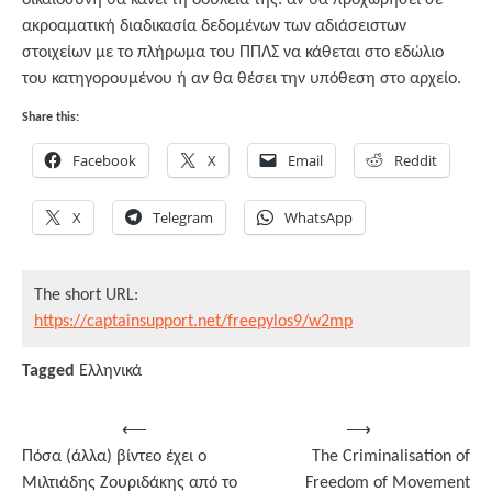
δικαιοσύνη θα κάνει τη δουλειά της: αν θα προχωρήσει σε
ακροαματική διαδικασία δεδομένων των αδιάσειστων
στοιχείων με το πλήρωμα του ΠΠΛΣ να κάθεται στο εδώλιο
του κατηγορουμένου ή αν θα θέσει την υπόθεση στο αρχείο.
Share this:
Facebook
X
Email
Reddit
X
Telegram
WhatsApp
The short URL:
https://captainsupport.net/freepylos9/w2mp
Tagged
Ελληνικά
Post
⟵
⟶
Πόσα (άλλα) βίντεο έχει ο
The Criminalisation of
navigation
Μιλτιάδης Ζουριδάκης από το
Freedom of Movement