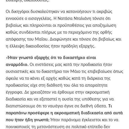
έλλειψης δικαιοδοσίας.
Οι δικηγόροι δυσκολεύτηκαν να κατανοήσουν τι ακριβώς
εννοούσε ο εισαγγελέας. Η Νατάσα Νταλιάνη τόνισε ότι
βεβαίως και πληρούνται οι προϋποθέσεις για αποζημίωση
καθώς συνδέονται πλήρως με το περιεχόμενο της ορθής
απόφασης του Μαΐου. Διαφώνησε και τόνισε ότι βεβαίως και
η έλλειψη δικαιοδοσίας ήταν πρόδηλη εξαρχής.
«
Ήταν γνωστό εξαρχής ότι το δικαστήριο είναι
αναρμόδιο.
Οι ενστάσεις μας κατά την προδικασία ήταν
ουσιαστικές και το δικαστήριο τον Μάιο τις επιβεβαίωσε όπως
όφειλε να το κάνει εξ αρχής καθώς κατά τη διάρκεια της
προδικασίας είχε στη διάθεσή του όλα τα απαραίτητα
έγγραφα. Δε χρειαζόταν να έρθουμε στην ακροαματική
διαδικασία και να εξεταστεί η ουσία της υπόθεσης για να
διαπιστώσουμε ότι το ναυάγιο έγινε σε διεθνή ύδατα.
Τι
παραπάνω προσέφερε η ακροαματική διαδικασία από αυτά
που ήταν ήδη γνωστά
; Ήταν παράνομα έγκλειστοι και το να
ποινικοποιείς τη μετανάστευση σε πολιτικό επίπεδο δεν