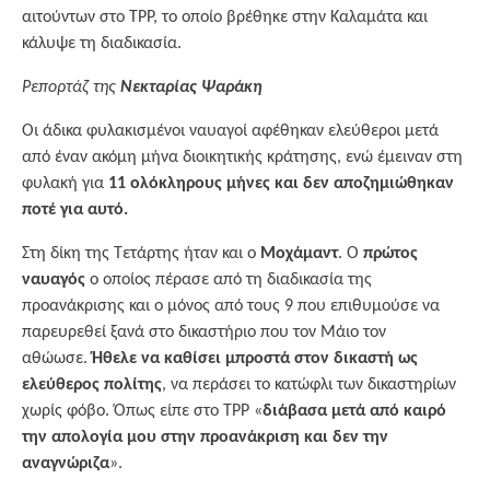
αιτούντων στο TPP, το οποίο βρέθηκε στην Καλαμάτα και
κάλυψε τη διαδικασία.
Ρεπορτάζ της
Νεκταρίας Ψαράκη
Οι άδικα φυλακισμένοι ναυαγοί αφέθηκαν ελεύθεροι μετά
από έναν ακόμη μήνα διοικητικής κράτησης, ενώ έμειναν στη
φυλακή για
11 ολόκληρους μήνες και δεν αποζημιώθηκαν
ποτέ για αυτό.
Στη δίκη της Τετάρτης ήταν και ο
Μοχάμαντ
. Ο
πρώτος
ναυαγός
ο οποίος πέρασε από τη διαδικασία της
προανάκρισης και ο μόνος από τους 9 που επιθυμούσε να
παρευρεθεί ξανά στο δικαστήριο που τον Μάιο τον
αθώωσε.
Ήθελε να καθίσει μπροστά στον δικαστή ως
ελεύθερος πολίτης
, να περάσει το κατώφλι των δικαστηρίων
χωρίς φόβο. Όπως είπε στο TPP «
διάβασα μετά από καιρό
την απολογία μου στην προανάκριση και δεν την
αναγνώριζα
».