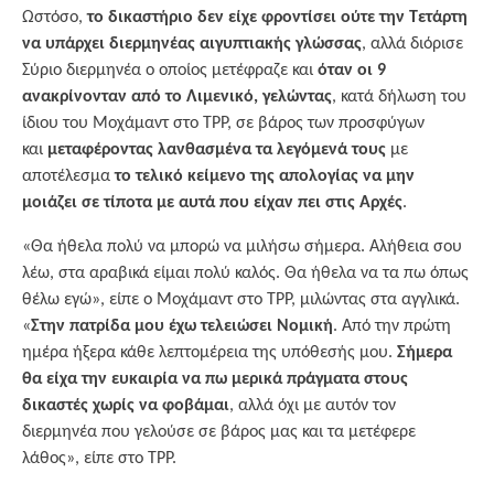
Ωστόσο,
το δικαστήριο δεν είχε φροντίσει ούτε την Τετάρτη
να υπάρχει διερμηνέας αιγυπτιακής γλώσσας
, αλλά διόρισε
Σύριο διερμηνέα ο οποίος μετέφραζε και
όταν οι 9
ανακρίνονταν από το Λιμενικό, γελώντας
, κατά δήλωση του
ίδιου του Μοχάμαντ στο TPP, σε βάρος των προσφύγων
και
μεταφέροντας λανθασμένα τα λεγόμενά τους
με
αποτέλεσμα
το τελικό κείμενο της απολογίας να μην
μοιάζει σε τίποτα με αυτά που είχαν πει στις Αρχές
.
«Θα ήθελα πολύ να μπορώ να μιλήσω σήμερα. Αλήθεια σου
λέω, στα αραβικά είμαι πολύ καλός. Θα ήθελα να τα πω όπως
θέλω εγώ», είπε ο Μοχάμαντ στο TPP, μιλώντας στα αγγλικά.
«
Στην πατρίδα μου έχω τελειώσει Νομική
. Από την πρώτη
ημέρα ήξερα κάθε λεπτομέρεια της υπόθεσής μου.
Σήμερα
θα είχα την ευκαιρία να πω μερικά πράγματα στους
δικαστές χωρίς να φοβάμαι
, αλλά όχι με αυτόν τον
διερμηνέα που γελούσε σε βάρος μας και τα μετέφερε
λάθος», είπε στο TPP.