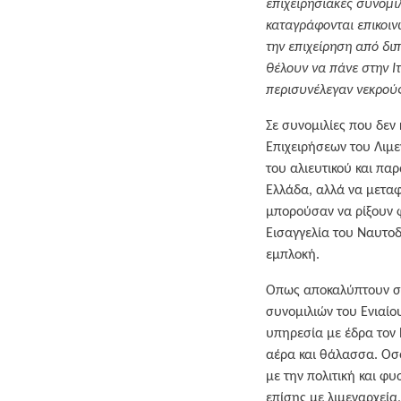
επιχειρησιακές συνομιλ
καταγράφονται επικοινω
την επιχείρηση από δ
θέλουν να πάνε στην Ι
περισυνέλεγαν νεκρούς
Σε συνομιλίες που δεν
Επιχειρήσεων του Λιμε
του αλιευτικού και π
Ελλάδα, αλλά να μεταφ
μπορούσαν να ρίξουν φ
Εισαγγελία του Ναυτοδ
εμπλοκή.
Οπως αποκαλύπτουν σή
συνομιλιών του Ενιαίο
υπηρεσία με έδρα τον 
αέρα και θάλασσα. Οσο
με την πολιτική και φ
επίσης με λιμεναρχεία