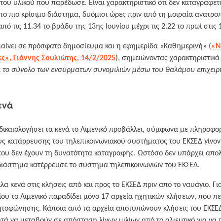
 του υλικού που παρέδωσε. Είναι χαρακτηριστικό ότι δεν καταγράφε
το πιο κρίσιμο διάστημα, δυόμισι ώρες πριν από τη μοιραία ανατροπ
πό τις 11.34 το βράδυ της 13ης Ιουνίου μέχρι τις 2.22 το πρωί στις 
μαίνει σε πρόσφατο δημοσίευμα και η εφημερίδα «Καθημερινή» (
«Ν
ες», Γιάννης Σουλιώτης, 14/2/2025
), σημειώνοντας χαρακτηριστικά
ι το σύνολο των ενσύρματων συνομιλιών μέσω του θαλάμου επιχειρή
ενά
δικαιολογήσει τα κενά το Λιμενικό προβάλλει, σύμφωνα με πληροφορί
ς κατάρρευσης του τηλεπικοινωνιακού συστήματος του ΕΚΣΕΔ γίνον
ου δεν έχουν τη δυνατότητα καταγραφής. Ωστόσο δεν υπάρχει απολ
διάστημα κατέρρευσε το σύστημα τηλεπικοινωνιών του ΕΚΣΕΔ.
α κενά στις κλήσεις από και προς το ΕΚΣΕΔ πριν από το ναυάγιο. Για
ίου το Λιμενικό παραδίδει μόνο 17 αρχεία ηχητικών κλήσεων, που π
τοφώνησης. Κάποια από τα αρχεία αποτυπώνουν κλήσεις του ΕΚΣΕ
τά να μεταβούν σε απόσταση λίγων μιλίων από το αλιευτικό για να