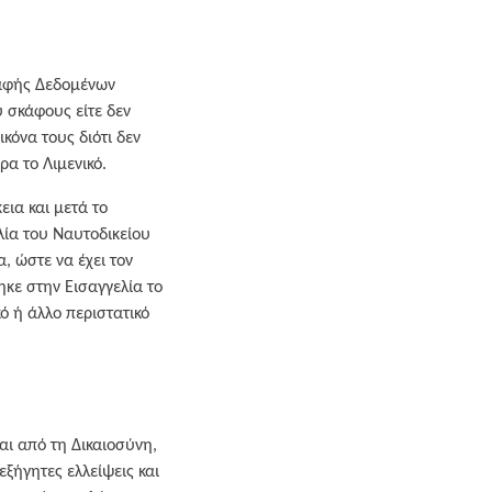
ραφής Δεδομένων
υ σκάφους είτε δεν
κόνα τους διότι δεν
α το Λιμενικό.
εια και μετά το
λία του Ναυτοδικείου
, ώστε να έχει τον
ηκε στην Εισαγγελία το
ό ή άλλο περιστατικό
ται από τη Δικαιοσύνη,
εξήγητες ελλείψεις και