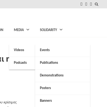
FB
Instagram
Twitter
ON
MEDIA
SOLIDARITY
Videos
Events
αι η συγκάλυψη των
Podcasts
Publications
Demonstrations
Posters
Banners
υ κρίσιμες