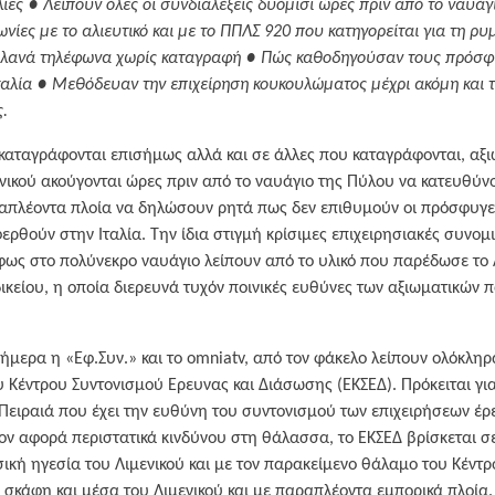
ίες ● Λείπουν όλες οι συνδιαλέξεις δυόμισι ώρες πριν από το ναυάγ
νίες με το αλιευτικό και με το ΠΠΛΣ 920 που κατηγορείται για τη ρ
ιπλανά τηλέφωνα χωρίς καταγραφή ● Πώς καθοδηγούσαν τους πρόσφ
ταλία ● Μεθόδευαν την επιχείρηση κουκουλώματος μέχρι ακόμη και 
.
 καταγράφονται επισήμως αλλά και σε άλλες που καταγράφονται, αξι
νικού ακούγονται ώρες πριν από το ναυάγιο της Πύλου να κατευθύ
αραπλέοντα πλοία να δηλώσουν ρητά πως δεν επιθυμούν οι πρόσφυγ
ερθούν στην Ιταλία. Την ίδια στιγμή κρίσιμες επιχειρησιακές συνομ
ως στο πολύνεκρο ναυάγιο λείπουν από το υλικό που παρέδωσε το 
ικείου, η οποία διερευνά τυχόν ποινικές ευθύνες των αξιωματικών π
μερα η «Εφ.Συν.» και το omniatv, από τον φάκελο λείπουν ολόκλη
υ Κέντρου Συντονισμού Ερευνας και Διάσωσης (ΕΚΣΕΔ). Πρόκειται γι
Πειραιά που έχει την ευθύνη του συντονισμού των επιχειρήσεων έρ
ν αφορά περιστατικά κινδύνου στη θάλασσα, το ΕΚΣΕΔ βρίσκεται σε
υσική ηγεσία του Λιμενικού και με τον παρακείμενο θάλαμο του Κέν
, σκάφη και μέσα του Λιμενικού και με παραπλέοντα εμπορικά πλοία.