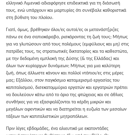
ελληνικό Λιμενικό αδιαφόρησε επιδεικτικά για τη διάσωσή
τους, ενώ υπάρχουν και μαρτυρίες ότι συνέβαλε καθοριστικά
στη βύθιση του πλοίου.
Γιατί, όμως, βρέθηκαν όλοι/ες αυτοί/ες οι μετανάστ[ρι]ες
πάνω σε ένα σαπιοκάραβο, ρισκάροντας τη ζωή τους; Μήπως
για να γλυτώσουν από τους πολέμους (εμφύλιους και μη) στις
πατρίδες τους, τις στρατιωτικές δικτατορίες και τα καθεστώτα,
με την δεδομένη εμπλοκή της Δύσης (& της Ελλάδας) και
όλων των κυρίαρχων δυνάμεων; Μήπως για μια καλύτερη
ζωή, όπως άλλωστε κάνουν και πολλοί ντόπιοι/ες στις μέρες
μας; Εξάλλου, στον παγκόσμιο καταμερισμό εργασίας του
καπιταλισμού, δισεκατομμύρια εργατών και εργατριών πρέπει
να δουλεύουν κάτω από το όριο της φτώχειας και σε άθλιες
συνθήκες για να εξασφαλίζονται τα κέρδη μικρών και
μεγάλων αφεντικών και να διατηρείται η ευζωία των μεσαίων
τάξεων των καπιταλιστικών μητροπόλεων.
Πριν λίγες εβδομάδες, ένα αλιευτικό με εκατοντάδες