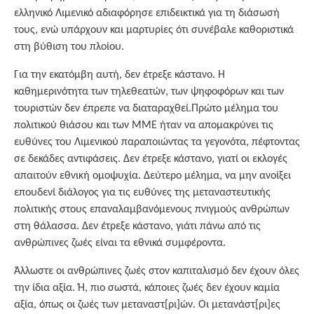
ελληνικό Λιμενικό αδιαφόρησε επιδεικτικά για τη διάσωσή
τους, ενώ υπάρχουν και μαρτυρίες ότι συνέβαλε καθοριστικά
στη βύθιση του πλοίου.
Για την εκατόμβη αυτή, δεν έτρεξε κάστανο. Η
καθημερινότητα των τηλεθεατών, των ψηφοφόρων και των
τουριστών δεν έπρεπε να διαταραχθεί.Πρώτο μέλημα του
πολιτικού θιάσου και των ΜΜΕ ήταν να απομακρύνει τις
ευθύνες του Λιμενικού παραποιώντας τα γεγονότα, πέφτοντας
σε δεκάδες αντιφάσεις. Δεν έτρεξε κάστανο, γιατί οι εκλογές
απαιτούν εθνική ομοψυχία. Δεύτερο μέλημα, να μην ανοίξει
επουδενί διάλογος για τις ευθύνες της μεταναστευτικής
πολιτικής στους επαναλαμβανόμενους πνιγμούς ανθρώπων
στη θάλασσα. Δεν έτρεξε κάστανο, γιάτι πάνω από τις
ανθρώπινες ζωές είναι τα εθνικά συμφέροντα.
Άλλωστε οι ανθρώπινες ζωές στον καπιταλισμό δεν έχουν όλες
την ίδια αξία. Ή, πιο σωστά, κάποιες ζωές δεν έχουν καμία
αξία, όπως οι ζωές των μεταναστ[ρι]ών. Οι μετανάστ[ρι]ες