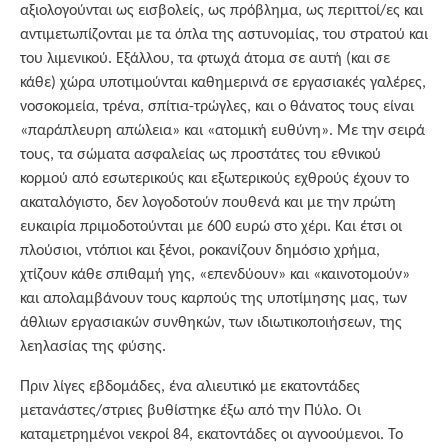
αξιολογούνται ως εισβολείς, ως πρόβλημα, ως περιττοί/ες και
αντιμετωπίζονται με τα όπλα της αστυνομίας, του στρατού και
του λιμενικού. Εξάλλου, τα φτωχά άτομα σε αυτή (και σε
κάθε) χώρα υποτιμούνται καθημερινά σε εργασιακές γαλέρες,
νοσοκομεία, τρένα, σπίτια-τρώγλες, και ο θάνατος τους είναι
«παράπλευρη απώλεια» και «ατομική ευθύνη». Με την σειρά
τους, τα σώματα ασφαλείας ως προστάτες του εθνικού
κορμού από εσωτερικούς και εξωτερικούς εχθρούς έχουν το
ακαταλόγιστο, δεν λογοδοτούν πουθενά και με την πρώτη
ευκαιρία πριμοδοτούνται με 600 ευρώ στο χέρι. Και έτσι οι
πλούσιοι, ντόπιοι και ξένοι, ροκανίζουν δημόσιο χρήμα,
χτίζουν κάθε σπιθαμή γης, «επενδύουν» και «καινοτομούν»
και απολαμβάνουν τους καρπούς της υποτίμησης μας, των
άθλιων εργασιακών συνθηκών, των ιδιωτικοποιήσεων, της
λεηλασίας της φύσης.
Πριν λίγες εβδομάδες, ένα αλιευτικό με εκατοντάδες
μετανάστες/στριες βυθίστηκε έξω από την Πύλο. Οι
καταμετρημένοι νεκροί 84, εκατοντάδες οι αγνοούμενοι. Το