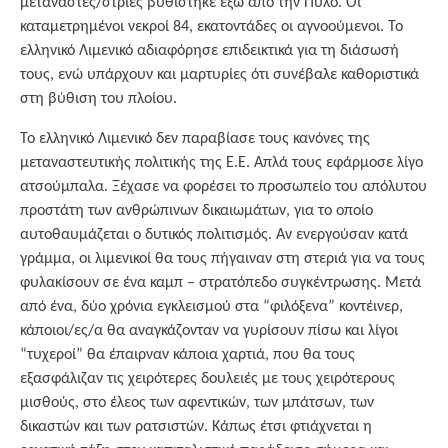
μετανάστες/στριες βυθίστηκε έξω από την Πύλο. Οι
καταμετρημένοι νεκροί 84, εκατοντάδες οι αγνοούμενοι. Το
ελληνικό Λιμενικό αδιαφόρησε επιδεικτικά για τη διάσωσή
τους, ενώ υπάρχουν και μαρτυρίες ότι συνέβαλε καθοριστικά
στη βύθιση του πλοίου.
Το ελληνικό Λιμενικό δεν παραβίασε τους κανόνες της
μεταναστευτικής πολιτικής της Ε.Ε. Απλά τους εφάρμοσε λίγο
ατσούμπαλα. Ξέχασε να φορέσει το προσωπείο του απόλυτου
προστάτη των ανθρώπινων δικαιωμάτων, για το οποίο
αυτοθαυμάζεται ο δυτικός πολιτισμός. Αν ενεργούσαν κατά
γράμμα, οι λιμενικοί θα τους πήγαιναν στη στεριά για να τους
φυλακίσουν σε ένα καμπ – στρατόπεδο συγκέντρωσης. Μετά
από ένα, δύο χρόνια εγκλεισμού στα “φιλόξενα” κοντέινερ,
κάποιοι/ες/α θα αναγκάζονταν να γυρίσουν πίσω και λίγοι
“τυχεροί” θα έπαιρναν κάποια χαρτιά, που θα τους
εξασφάλιζαν τις χειρότερες δουλειές με τους χειρότερους
μισθούς, στο έλεος των αφεντικών, των μπάτσων, των
δικαστών και των ρατσιστών. Κάπως έτσι φτιάχνεται η