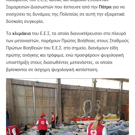
Καλαμάτας του Ε.Ε.Σ, καθώς και κλιμάκιο Εθελοντών
Σαμαρειτών-Διασωστών που έσπευσε από την
Πάτρα
για να
ενισχύσει τις δυνάμεις της Πολιτείας σε αυτή την εξαιρετικά
δύσκολη συγκυρία.
Τα
κλιμάκια
του Ε.Ε.Σ, τα οποία διανυκτέρευσαν στο πλευρό
των μεταναστών, παρέχουν Πρώτες Βοήθειες στους Σταθμούς
Πρώτων Βοηθειών του Ε.Ε.Σ. στο σημείο, διανέμουν είδη
πρώτης ανάγκης και τρόφιμα, ενώ προσφέρουν ψυχολογική
υποστήριξη στους διασωθέντες μετανάστες, οι οποίοι
βρίσκονται σε άσχημη ψυχολογική κατάσταση.