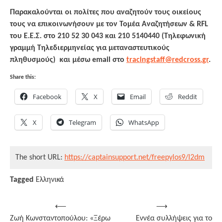
Παρακαλούνται οι πολίτες που αναζητούν τους οικείους
τους να επικοινωνήσουν με τον Τομέα Αναζητήσεων & RFL
του Ε.Ε.Σ. στο 210 52 30 043 και 210 5140440 (Τηλεφωνική
γραμμή Τηλεδιερμηνείας για μεταναστευτικούς
πληθυσμούς) και μέσω email στο
tracingstaff@redcross.gr
.
Share this:
Facebook
X
Email
Reddit
X
Telegram
WhatsApp
The short URL:
https://captainsupport.net/freepylos9/l2dm
Tagged
Ελληνικά
Post
⟵
⟶
Ζωή Κωνσταντοπούλου: «Ξέρω
Εννέα συλλήψεις για το