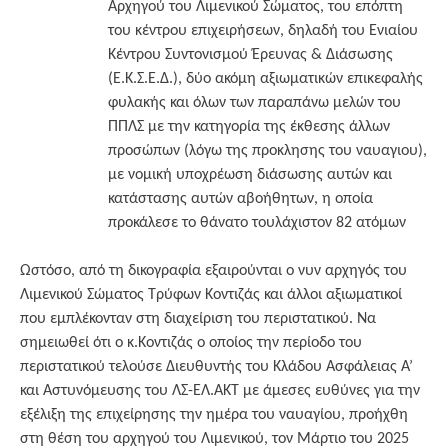
Αρχηγού του Λιμενικού Σώματος, του επόπτη
του κέντρου επιχειρήσεων, δηλαδή του Ενιαίου
Κέντρου Συντονισμού Έρευνας & Διάσωσης
(Ε.Κ.Σ.Ε.Δ.), δύο ακόμη αξιωματικών επικεφαλής
φυλακής και όλων των παραπάνω μελών του
ΠΠΛΣ με την κατηγορία της έκθεσης άλλων
προσώπων (λόγω της προκλησης του ναυαγιου),
με νομική υποχρέωση διάσωσης αυτών και
κατάστασης αυτών αβοήθητων, η οποία
προκάλεσε το θάνατο τουλάχιστον 82 ατόμων
Ωστόσο, από τη δικογραφία εξαιρούνται ο νυν αρχηγός του
Λιμενικού Σώματος Τρύφων Κοντιζάς και άλλοι αξιωματικοί
που εμπλέκονταν στη διαχείριση του περιστατικού. Να
σημειωθεί ότι ο κ.Κοντιζάς ο οποίος την περίοδο του
περιστατικού τελούσε Διευθυντής του Κλάδου Ασφάλειας Α’
και Αστυνόμευσης του ΛΣ-ΕΛ.ΑΚΤ με άμεσες ευθύνες για την
εξέλιξη της επιχείρησης την ημέρα του ναυαγίου, προήχθη
στη θέση του αρχηγού του Λιμενικού, τον Μάρτιο του 2025