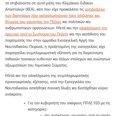
τα επιβαίνοντα σε αυτό μέλη του Κλιμάκιου Ειδικών
Αποστολών (ΚΕΑ), κάτι που είχε προκαλέσει τις
αντιδράσεις
των δικηγόρων που εκπροσωπούσαν τους επιζώντες και
θύματα του ναυαγίου της Πύλου
και πολιτικών και
ανθρωπιστικών οργανώσεων. Μετά και την
ολοκλήρωση της
έρευνας από το Συνήγορο του Πολίτη
και την κατάθεση του
πορίσματός του στην αρμόδια Εισαγγελική Αρχή του
Ναυτοδικείου Πειραιά, η προϊσταμένη της εισαγγελίας είχε
παραγγείλει συμπληρωματική εξέταση για τη διερεύνηση
πιθανών ποινικών ευθυνών και άλλων στελεχών και ανώτατων
αξιωματικών του Λιμενικού Σώματος.
Μετά και την ολοκλήρωση της συμπληρωματικής
προανακριτικής εξέτασης, από την Εισαγγελέα του
Ναυτοδικείου ασκήθηκε ποινική δίωξη και διατάχθηκε κύρια
ανάκριση:
Για τον κυβερνήτη του σκάφους ΠΠΛΣ 920 με τις
κατηγορίες:
της πρόκλησης ναυαγίου από το οποίο