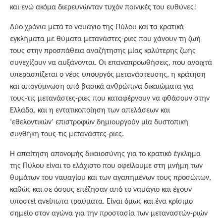
και ενώ ακόμα διερευνώνταν τυχόν ποινικές του ευθύνες!
Δύο χρόνια μετά το ναυάγιο της Πύλου και τα κρατικά
εγκλήματα με θύματα μετανάστες-ριες που χάνουν τη ζωή
τους στην προσπάθεια αναζήτησης μίας καλύτερης ζωής
συνεχίζουν να αυξάνονται. Οι επαναπροωθήσεις, που ανοιχτά
υπερασπίζεται ο νέος υπουργός μετανάστευσης, η κράτηση
και απογύμνωση από βασικά ανθρώπινα δικαιώματα για
τους-τις μετανάστες-ριες που καταφέρνουν να φθάσουν στην
Ελλάδα, και η εντατικοποίηση των απελάσεων και
‘εθελοντικών’ επιστροφών δημιουργούν μία δυστοπική
συνθήκη τους-τις μετανάστες-ριες.
Η απαίτηση απονομής δικαιοσύνης για το κρατικό έγκλημα
της Πύλου είναι το ελάχιστο που οφείλουμε στη μνήμη των
θυμάτων του ναυαγίου και των αγαπημένων τους προσώπων,
καθώς και σε όσους επέζησαν από το ναυάγιο και έχουν
υποστεί ανείπωτα τραύματα. Είναι όμως και ένα κρίσιμο
σημείο στον αγώνα για την προστασία των μεταναστών-ριών