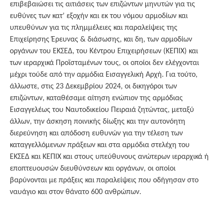
επιβεβαιώσει τις αιτιάσεις των επιζώντων μηνυτών για τις
ευθύνες των κατ’ εξοχήν και εκ του νόμου αρμοδίων και
υπευθύνων για τις πλημμέλειες και παραλείψεις της
Επιχείρησης Έρευνας & διάσωσης, και δη, των αρμοδίων
οργάνων του ΕΚΣΕΔ, του Κέντρου Επιχειρήσεων (ΚΕΠΙΧ) και
των ιεραρχικά Προϊσταμένων τους, οι οποίοι δεν ελέγχονται
μέχρι τούδε από την αρμόδια Εισαγγελική Αρχή. Για τούτο,
άλλωστε, στις 23 Δεκεμβρίου 2024, οι δικηγόροι των
επιζώντων, καταθέσαμε αίτηση ενώπιον της αρμόδιας
Εισαγγελέως του Ναυτοδικείου Πειραιά ζητώντας, μεταξύ
άλλων, την άσκηση ποινικής δίωξης και την αυτονόητη
διερεύνηση και απόδοση ευθυνών για την τέλεση των
καταγγελλόμενων πράξεων και στα αρμόδια στελέχη του
ΕΚΣΕΔ και ΚΕΠΙΧ και στους υπεύθυνους ανώτερων ιεραρχικά ή
εποπτευουσών διευθύνσεων και οργάνων, οι οποίοι
βαρύνονται με πράξεις και παραλείψεις που οδήγησαν στο
ναυάγιο και στον θάνατο 600 ανθρώπων.