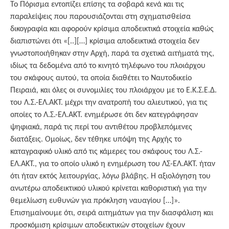
Το Πόρισμα εντοπίζει επίσης τα σοβαρά κενά και τις
παραλείψεις που παρουσιάζονται στη σχηματισθείσα
δικογραφία και αφορούν κρίσιμα αποδεικτικά στοιχεία καθώς
διαπιστώνει ότι «[..][…] κρίσιμα αποδεικτικά στοιχεία δεν
γνωστοποιήθηκαν στην Αρχή, παρά τα σχετικά αιτήματά της,
ιδίως τα δεδομένα από το κινητό τηλέφωνο του πλοιάρχου
του σκάφους αυτού, τα οποία διαθέτει το Ναυτοδικείο
Πειραιά, και όλες οι συνομιλίες του πλοιάρχου με το Ε.Κ.Σ.Ε.Δ.
του Λ.Σ.-ΕΛ.ΑΚΤ. μέχρι την ανατροπή του αλιευτικού, για τις
οποίες το Λ.Σ.-ΕΛ.ΑΚΤ. ενημέρωσε ότι δεν κατεγράφησαν
ψηφιακά, παρά τις περί του αντιθέτου προβλεπόμενες
διατάξεις. Ομοίως, δεν τέθηκε υπόψη της Αρχής το
καταγραφικό υλικό από τις κάμερες του σκάφους του Λ.Σ.-
ΕΛ.ΑΚΤ., για το οποίο υλικό η ενημέρωση του ΛΣ-ΕΛ.ΑΚΤ. ήταν
ότι ήταν εκτός λειτουργίας, λόγω βλάβης. Η αξιολόγηση του
ανωτέρω αποδεικτικού υλικού κρίνεται καθοριστική για την
θεμελίωση ευθυνών για πρόκληση ναυαγίου […]».
Επισημαίνουμε ότι, σειρά αιτημάτων για την διασφάλιση και
προσκόμιση κρίσιμων αποδεικτικών στοιχείων έχουν