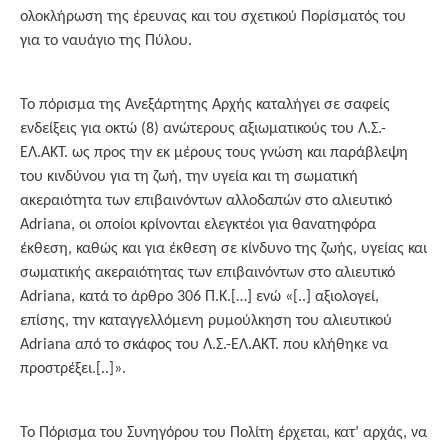
ολοκλήρωση της έρευνας και του σχετικού Πορίσματός του
για το ναυάγιο της Πύλου.
Το πόρισμα της Ανεξάρτητης Αρχής καταλήγει σε σαφείς
ενδείξεις για οκτώ (8) ανώτερους αξιωματικούς του Λ.Σ.-
ΕΛ.ΑΚΤ. ως προς την εκ μέρους τους γνώση και παράβλεψη
του κινδύνου για τη ζωή, την υγεία και τη σωματική
ακεραιότητα των επιβαινόντων αλλοδαπών στο αλιευτικό
Adriana, οι οποίοι κρίνονται ελεγκτέοι για θανατηφόρα
έκθεση, καθώς και για έκθεση σε κίνδυνο της ζωής, υγείας και
σωματικής ακεραιότητας των επιβαινόντων στο αλιευτικό
Adriana, κατά το άρθρο 306 Π.Κ.[…] ενώ «[..] αξιολογεί,
επίσης, την καταγγελλόμενη ρυμούλκηση του αλιευτικού
Adriana από το σκάφος του Λ.Σ.-ΕΛ.ΑΚΤ. που κλήθηκε να
προστρέξει.[..]».
Το Πόρισμα του Συνηγόρου του Πολίτη έρχεται, κατ’ αρχάς, να