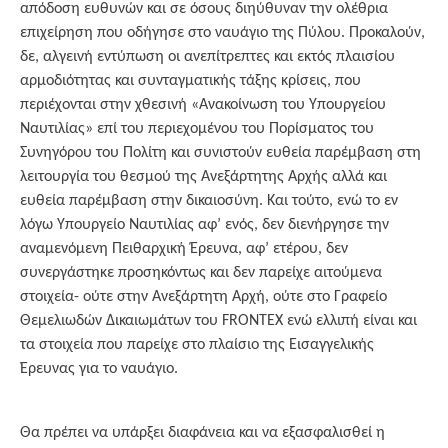
απόδοση ευθυνών και σε όσους διηύθυναν την ολέθρια
επιχείρηση που οδήγησε στο ναυάγιο της Πύλου. Προκαλούν,
δε, αλγεινή εντύπωση οι ανεπίτρεπτες και εκτός πλαισίου
αρμοδιότητας και συνταγματικής τάξης κρίσεις, που
περιέχονται στην χθεσινή «Ανακοίνωση του Υπουργείου
Ναυτιλίας» επί του περιεχομένου του Πορίσματος του
Συνηγόρου του Πολίτη και συνιστούν ευθεία παρέμβαση στη
λειτουργία του θεσμού της Ανεξάρτητης Αρχής αλλά και
ευθεία παρέμβαση στην δικαιοσύνη. Και τούτο, ενώ το εν
λόγω Υπουργείο Ναυτιλίας αφ’ ενός, δεν διενήργησε την
αναμενόμενη Πειθαρχική Έρευνα, αφ’ ετέρου, δεν
συνεργάστηκε προσηκόντως και δεν παρείχε αιτούμενα
στοιχεία- ούτε στην Ανεξάρτητη Αρχή, ούτε στο Γραφείο
Θεμελιωδών Δικαιωμάτων του FRONTEX ενώ ελλιπή είναι και
τα στοιχεία που παρείχε στο πλαίσιο της Εισαγγελικής
Έρευνας για το ναυάγιο.
Θα πρέπει να υπάρξει διαφάνεια και να εξασφαλισθεί η