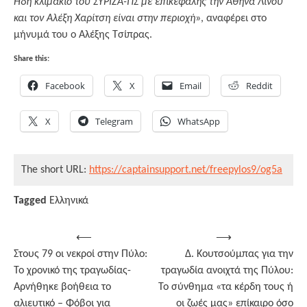
Ήδη κλιμάκιο του ΣΥΡΙΖΑ-ΠΣ με επικεφαλής την Αθηνά Λινού
και τον Αλέξη Χαρίτση είναι στην περιοχή
», αναφέρει στο
μήνυμά του ο Αλέξης Τσίπρας.
Share this:
Facebook
X
Email
Reddit
X
Telegram
WhatsApp
The short URL:
https://captainsupport.net/freepylos9/og5a
Tagged
Ελληνικά
Post
⟵
⟶
Στους 79 οι νεκροί στην Πύλο:
Δ. Κουτσούμπας για την
navigation
Το χρονικό της τραγωδίας-
τραγωδία ανοιχτά της Πύλου:
Αρνήθηκε βοήθεια το
Το σύνθημα «τα κέρδη τους ή
αλιευτικό – Φόβοι για
οι ζωές μας» επίκαιρο όσο