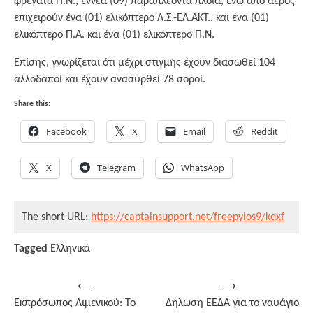
φρεγάτα Π.Ν., εννέα (09) παραπλέοντα πλοία, ενώ από αέρος
επιχειρούν ένα (01) ελικόπτερο Λ.Σ.-ΕΛ.ΑΚΤ.. και ένα (01)
ελικόπτερο Π.Α. και ένα (01) ελικόπτερο Π.Ν.
Επίσης, γνωρίζεται ότι μέχρι στιγμής έχουν διασωθεί 104
αλλοδαποί και έχουν ανασυρθεί 78 σοροί.
Share this:
Facebook
X
Email
Reddit
X
Telegram
WhatsApp
The short URL:
https://captainsupport.net/freepylos9/kqxf
Tagged
Ελληνικά
Post
⟵
⟶
Εκπρόσωπος Λιμενικού: Το
Δήλωση ΕΕΔΑ για το ναυάγιο
navigation