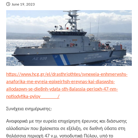
June 19, 2023
https://www.hcg.gr/el/drasthriothtes/synexeia-enhmerwshs-
anaforika-me-eyreia-epixeirhsh-ereynas-kai-diaswshs-
allodapwn-se-die8nh-ydata-sth-8alassia-perioxh-47-nm-
notiodytika-pyloy_______/
Συνέχεια ενημέρωσης:
Αναφορικά με την ευρεία επιχείρηση έρευνας και διάσωσης
αλλοδαπών που βρίσκεται σε εξέλιξη, σε διεθνή ύδατα στη
θαλάσσια περιοχή 47 ν.μ. νοτιοδυτικά Πύλου, υπό το