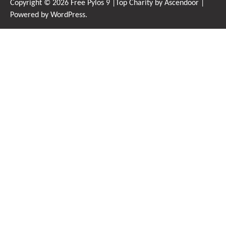
Copyright © 2026
Free Pylos 9
|Top Charity by
Ascendoor
|
Powered by
WordPress
.