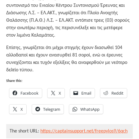
συντονισμό του Ενιαίου Κέντρου Συντονισμού Έρευνας και
Διάσωσης Λ.Σ. – ΕΛ.ΑΚΤ., γνωρίζεται ότι Πλοίο Ανοιχτής
Θαλάσσης (Π.Α.Θ.) Λ.Σ. – ΕΛ.ΑΚΤ. εντόπισε τρεις (03) σορούς
στην ανωτέρω περιοχή, τις περισυνέλεξε και τις μετέφερε
στον λιμένα Καλαμάτας.
Επίσης, γνωρίζεται ότι μέχρι στιγμής έχουν διασωθεί 104
αλλοδαποί και έχουν ανασυρθεί 81 σοροί, ενώ οι έρευνες
συνεχίζονται και τυχόν εξελίξεις θα αναφερθούν με νεότερο
δελτίο τύπου.
Share this:
Facebook
X
Email
Reddit
X
Telegram
WhatsApp
The short URL:
https://captainsupport.net/freepylos9/6qch