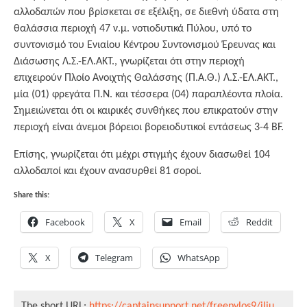
αλλοδαπών που βρίσκεται σε εξέλιξη, σε διεθνή ύδατα στη
θαλάσσια περιοχή 47 ν.μ. νοτιοδυτικά Πύλου, υπό το
συντονισμό του Ενιαίου Κέντρου Συντονισμού Έρευνας και
Διάσωσης Λ.Σ.-ΕΛ.ΑΚΤ., γνωρίζεται ότι στην περιοχή
επιχειρούν Πλοίο Ανοιχτής Θαλάσσης (Π.Α.Θ.) Λ.Σ.-ΕΛ.ΑΚΤ.,
μία (01) φρεγάτα Π.Ν. και τέσσερα (04) παραπλέοντα πλοία.
Σημειώνεται ότι οι καιρικές συνθήκες που επικρατούν στην
περιοχή είναι άνεμοι βόρειοι βορειοδυτικοί εντάσεως 3-4 BF.
Επίσης, γνωρίζεται ότι μέχρι στιγμής έχουν διασωθεί 104
αλλοδαποί και έχουν ανασυρθεί 81 σοροί.
Share this:
Facebook
X
Email
Reddit
X
Telegram
WhatsApp
The short URL:
https://captainsupport.net/freepylos9/iliu