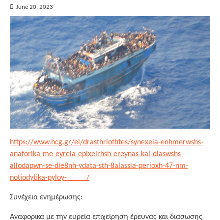
June 20, 2023
https://www.hcg.gr/el/drasthriothtes/synexeia-enhmerwshs-
anaforika-me-eyreia-epixeirhsh-ereynas-kai-diaswshs-
allodapwn-se-die8nh-ydata-sth-8alassia-perioxh-47-nm-
notiodytika-pyloy-_____/
Συνέχεια ενημέρωσης:
Αναφορικά με την ευρεία επιχείρηση έρευνας και διάσωσης