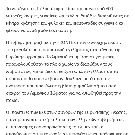
Το ναυάγιο της Πύλου άφησε πίσω του πάνω από 600
νεκρούς, άντρες, γυναίκες και παιδιά, δεκάδες διασωθέντες σε
κέντρα κράτησης και φυλακές και εκατοντάδες συγγενείς και
φίλους να αναζητούν δικαιοσύνη.
Η κυβέρνηση μαζί με την FRONTEX ήταν ο ενορχηστρωτής
του μεγαλύτερου ρατσιστικού εγκλήματος στα σύνορα της
Ευρώπης- φρούριο. Το λιμενικό και η Frontex για μέρες
παρακολουθούσαν το πλοίο χωρίς να διασώζουν τους
επιβαίνοντες και οι ίδιοι οι επιζώντες καταγγέλλουν ότι το
σαπιοκάραβο που επέβαιναν βούλιαξε μετά από την
ανατροπή που προκάλεσε η βίαιη ρυμούλκησή του από
σκάφος του Λιμενικού Σώματος για να απωθηθεί προς την
Ιταλία.
Οι πολιτικές των κλειστών συνόρων της Ευρωπαϊκής Ένωσης,
η αντιμεταναστευτική πολιτική των ελληνικών κυβερνήσεων,
οι παράνομες επαναπροωθήσεις του λιμενικού, οι
απάνθρωπες συμπεριφορές σε μετανάστες και πρόσφυγες σε