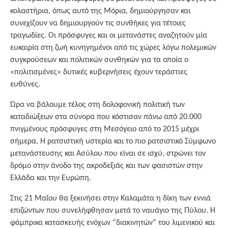
κολαστήρια, όπως αυτό της Μόρια, δημιούργησαν και
συνεχίζουν να δημιουργούν τις συνθήκες για τέτοιες
τραγωδίες. Οι πρόσφυγες και οι μετανάστες αναζητούν μία
ευκαιρία στη ζωή κυνηγημένοι από τις χώρες λόγω πολεμικών
συγκρούσεων και πολιτικών συνθηκών για τα οποία ο
«πολιτισμένες» δυτικές κυβερνήσεις έχουν τεράστιες
ευθύνες.
Ώρα να βάλουμε τέλος στη δολοφονική πολιτική των
καταδιώξεων στα σύνορα που κόστισαν πάνω από 20.000
πνιγμένους πρόσφυγες στη Μεσόγειο από το 2015 μέχρι
σήμερα. Η ρατσιστική υστερία και το πιο ρατσιστικό Σύμφωνο
μετανάστευσης και Ασύλου που είναι σε ισχύ, στρώνει τον
δρόμο στην άνοδο της ακροδεξιάς και των φασιστών στην
Ελλάδα και την Ευρώπη.
Στις 21 Μαΐου θα ξεκινήσει στην Καλαμάτα η δίκη των εννιά
επιζώντων που συνελήφθησαν μετά το ναυάγιο της Πύλου. Η
φάμπρικα κατασκευής ενόχων “διακινητών” του λιμενικού και