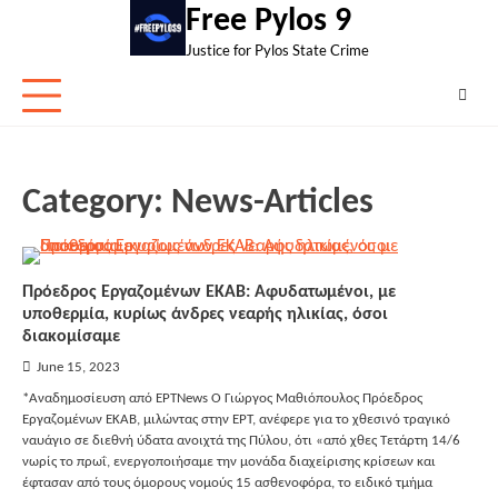
Skip
Free Pylos 9
to
Justice for Pylos State Crime
content
Category:
News-Articles
Πρόεδρος Εργαζομένων ΕΚΑΒ: Αφυδατωμένοι, με
υποθερμία, κυρίως άνδρες νεαρής ηλικίας, όσοι
διακομίσαμε
June 15, 2023
*Αναδημοσίευση από ΕΡΤNews Ο Γιώργος Μαθιόπουλος Πρόεδρος
Εργαζομένων ΕΚΑΒ, μιλώντας στην ΕΡΤ, ανέφερε για το χθεσινό τραγικό
ναυάγιο σε διεθνή ύδατα ανοιχτά της Πύλου, ότι «από χθες Τετάρτη 14/6
νωρίς το πρωΐ, ενεργοποιήσαμε την μονάδα διαχείρισης κρίσεων και
έφτασαν από τους όμορους νομούς 15 ασθενοφόρα, το ειδικό τμήμα