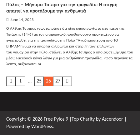
Πύλος – Μήνυμα Τσίπρα για την τραγωδία: Η στιγμή
απαιτεί να προτάξουμε την ανθρωπιά
June 14, 2023
Ο Αλέξης Τσίπρας γνωστοποίησε ότι είχε επικοινωνία το μεσημέρι της
Τετάρτης (14/6) με τον υπηρεσιακό πρωθυπουργό προκειμένου να
ενημερωθεί για την τραγωδία στην Πύλο *Αναδημοσίευση από ΤΟ
ΒΗΜΑΜήνυμα να υπάρξει ανθρωπιά και στήριξη των επιζώντων
του ναυαγίου στην Πύλο, στέλνει ο Αλέξης Τσίπρας ο οποίος σε μήνυμα του
μέσω Facebook κάνει λόγω για μια ανθρώπινη τραγωδία. «Όσο περνάνε τα
λεπτά, αυξάνονται οι…
Posts
1
…
25
26
27
pagination
Copyright © 2026
Free Pylos 9
|Top Charity by
Ascendoor
|
Powered by
WordPress
.