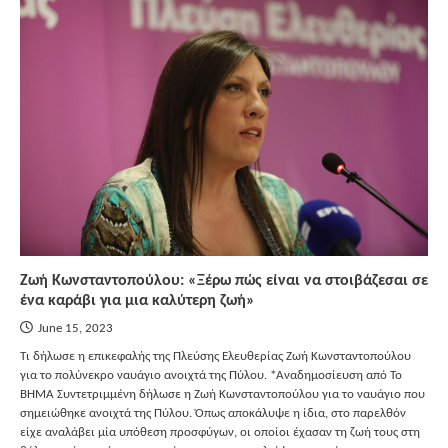
Ζωή Κωνσταντοπούλου: «Ξέρω πώς είναι να στοιβάζεσαι σε
ένα καράβι για μια καλύτερη ζωή»
June 15, 2023
Τι δήλωσε η επικεφαλής της Πλεύσης Ελευθερίας Ζωή Κωνσταντοπούλου
για το πολύνεκρο ναυάγιο ανοιχτά της Πύλου. *Αναδημοσίευση από Το
ΒΗΜΑ Συντετριμμένη δήλωσε η Ζωή Κωνσταντοπούλου για το ναυάγιο που
σημειώθηκε ανοιχτά της Πύλου. Όπως αποκάλυψε η ίδια, στο παρελθόν
είχε αναλάβει μία υπόθεση προσφύγων, οι οποίοι έχασαν τη ζωή τους στη