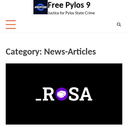
Skip
Free Pylos 9
to
Justice for Pylos State Crime
content
Category:
News-Articles