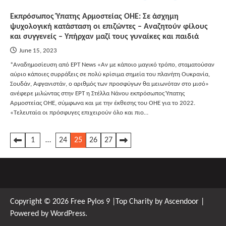
Εκπρόσωπος Ύπατης Αρμοστείας ΟΗΕ: Σε άσχημη
ψυχολογική κατάσταση οι επιζώντες – Αναζητούν φίλους
και συγγενείς – Υπήρχαν μαζί τους γυναίκες και παιδιά
June 15, 2023
*Αναδημοσίευση από ΕΡΤ News «Αν με κάποιο μαγικό τρόπο, σταματούσαν
αύριο κάποιες συρράξεις σε πολύ κρίσιμα σημεία του πλανήτη Ουκρανία,
Σουδάν, Αφγανιστάν, ο αριθμός των προσφύγων θα μειωνόταν στο μισό»
ανέφερε μιλώντας στην ΕΡΤ η Στέλλα Νάνου εκπρόσωπος Ύπατης
Αρμοστείας ΟΗΕ, σύμφωνα και με την έκθεσης του ΟΗΕ για το 2022.
«Τελευταία οι πρόσφυγες επιχειρούν όλο και πιο…
Posts
1
…
24
25
26
27
pagination
Copyright © 2026
Free Pylos 9
|Top Charity by
Ascendoor
|
Powered by
WordPress
.