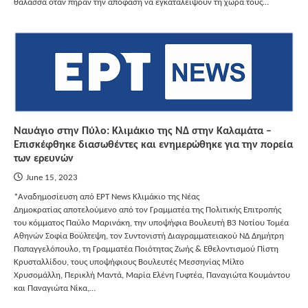
θάλασσα όταν πήραν την απόφαση να εγκαταλείψουν τη χώρα τους…
Ναυάγιο στην Πύλο: Κλιμάκιο της ΝΔ στην Καλαμάτα –
Επισκέφθηκε διασωθέντες και ενημερώθηκε για την πορεία
των ερευνών
June 15, 2023
*Αναδημοσίευση από ΕΡΤ News Κλιμάκιο της Νέας
Δημοκρατίας αποτελούμενο από τον Γραμματέα της Πολιτικής Επιτροπής
του κόμματος Παύλο Μαρινάκη, την υποψήφια Βουλευτή Β3 Νοτίου Τομέα
Αθηνών Σοφία Βούλτεψη, τον Συντονιστή Διαγραμματειακού ΝΔ Δημήτρη
Παπαγγελόπουλο, τη Γραμματέα Ποιότητας Ζωής & Εθελοντισμού Πίστη
Κρυσταλλίδου, τους υποψήφιους Βουλευτές Μεσσηνίας Μίλτο
Χρυσομάλλη, Περικλή Μαντά, Μαρία Ελένη Γυφτέα, Παναγιώτα Κουμάντου
και Παναγιώτα Νίκα,…