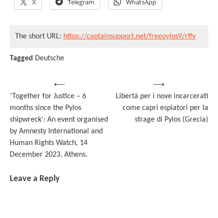
X
Telegram
WhatsApp
The short URL:
https://captainsupport.net/freepylos9/rffv
Tagged
Deutsche
Post
⟵
⟶
‘Together for Justice – 6
Libertà per i nove incarcerati
navigation
months since the Pylos
come capri espiatori per la
shipwreck’: Αn event organised
strage di Pylos (Grecia)
by Amnesty International and
Human Rights Watch, 14
December 2023, Athens.
Leave a Reply