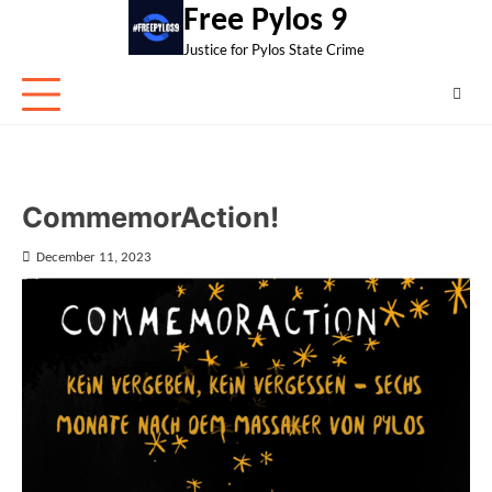
Skip
Free Pylos 9
to
Justice for Pylos State Crime
content
CommemorAction!
December 11, 2023