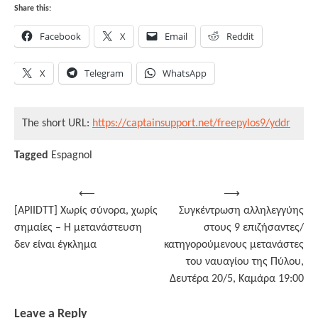
Share this:
Facebook
X
Email
Reddit
X
Telegram
WhatsApp
The short URL:
https://captainsupport.net/freepylos9/yddr
Tagged
Espagnol
Post
⟵
⟶
[APIIDTT] Χωρίς σύνορα, χωρίς
Συγκέντρωση αλληλεγγύης
navigation
σημαίες – Η μετανάστευση
στους 9 επιζήσαντες/
δεν είναι έγκλημα
κατηγορούμενους μετανάστες
του ναυαγίου της Πύλου,
Δευτέρα 20/5, Καμάρα 19:00
Leave a Reply