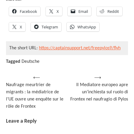
Facebook
X
Email
Reddit
X
Telegram
WhatsApp
The short URL:
https://captainsupport.net/freepylos9/flyh
Tagged
Deutsche
Post
⟵
⟶
Naufrage meurtrier de
Il Mediatore europeo apre
navigation
migrants : la médiatrice de
un’inchiesta sul ruolo di
l’UE ouvre une enquête sur le
Frontex nel naufragio di Pylos
rôle de Frontex
Leave a Reply