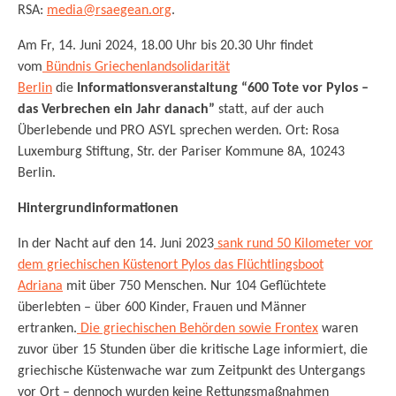
RSA:
media@rsaegean.org
.
Am Fr, 14. Juni 2024, 18.00 Uhr bis 20.30 Uhr findet
vom
Bündnis Griechenlandsolidarität
Berlin
die
Informationsveranstaltung “600 Tote vor Pylos –
das Verbrechen ein Jahr danach”
statt, auf der auch
Überlebende und PRO ASYL sprechen werden. Ort: Rosa
Luxemburg Stiftung, Str. der Pariser Kommune 8A, 10243
Berlin.
Hintergrundinformationen
In der Nacht auf den 14. Juni 2023
sank rund 50 Kilometer vor
dem griechischen Küstenort Pylos das Flüchtlingsboot
Adriana
mit über 750 Menschen. Nur 104 Geflüchtete
überlebten – über 600 Kinder, Frauen und Männer
ertranken.
Die griechischen Behörden sowie Frontex
waren
zuvor über 15 Stunden über die kritische Lage informiert, die
griechische Küstenwache war zum Zeitpunkt des Untergangs
vor Ort – dennoch wurden keine Rettungsmaßnahmen