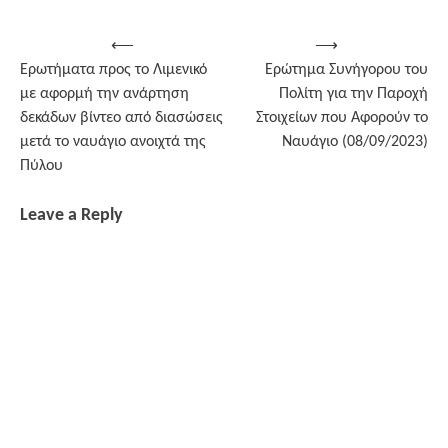
Post
⟵
⟶
Ερωτήματα προς το Λιμενικό
Ερώτημα Συνήγορου του
navigation
με αφορμή την ανάρτηση
Πολίτη για την Παροχή
δεκάδων βίντεο από διασώσεις
Στοιχείων που Αφορούν το
μετά το ναυάγιο ανοιχτά της
Ναυάγιο (08/09/2023)
Πύλου
Leave a Reply