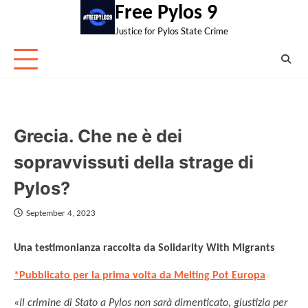
Skip
Free Pylos 9
to
Justice for Pylos State Crime
content
Grecia. Che ne è dei
sopravvissuti della strage di
Pylos?
September 4, 2023
Una testimonianza raccolta da Solidarity With Migrants
*Pubblicato per la prima volta da Melting Pot Europa
«
Il crimine di Stato a Pylos non sarà dimenticato, giustizia per