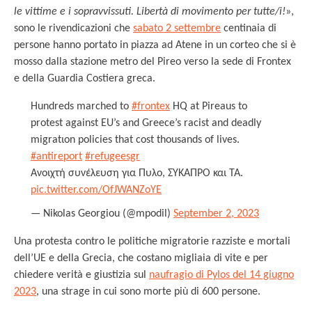
le vittime e i sopravvissuti. Libertà di movimento per tutte/i!
»,
sono le rivendicazioni che
sabato 2 settembre
centinaia di
persone hanno portato in piazza ad Atene in un corteo che si è
mosso dalla stazione metro del Pireo verso la sede di Frontex
e della Guardia Costiera greca.
Hundreds marched to
#frontex
HQ at Pireaus to
protest against EU’s and Greece’s racist and deadly
migratιοn policies that cost thousands of lives.
#antireport
#refugeesgr
Ανοιχτή συνέλευση για Πυλο, ΣΥΚΑΠΡΟ και ΤΑ.
pic.twitter.com/OfJWANZoYE
— Nikolas Georgiou (@mpodil)
September 2, 2023
Una protesta contro le politiche migratorie razziste e mortali
dell’UE e della Grecia, che costano migliaia di vite e per
chiedere verità e giustizia sul
naufragio di Pylos del 14 giugno
2023
, una strage in cui sono morte più di 600 persone.