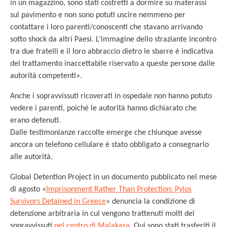
in un magazzino, sono stati costretti a dormire su materassi
sul pavimento e non sono potuti uscire nemmeno per
contattare i loro parenti/conoscenti che stavano arrivando
sotto shock da altri Paesi. L’immagine dello straziante incontro
tra due fratelli e il loro abbraccio dietro le sbarre è indicativa
del trattamento inaccettabile riservato a queste persone dalle
autorità competenti».
Anche i sopravvissuti ricoverati in ospedale non hanno potuto
vedere i parenti, poiché le autorità hanno dichiarato che
erano detenuti.
Dalle testimonianze raccolte emerge che chiunque avesse
ancora un telefono cellulare è stato obbligato a consegnarlo
alle autorità.
Global Detention Project in un documento pubblicato nel mese
di agosto «
Imprisonment Rather Than Protection: Pylos
Survivors Detained in Greece
» denuncia la condizione di
detenzione arbitraria in cui vengono trattenuti molti dei
sopravvissuti
nel centro di Malakasa
. Qui sono stati trasferiti il