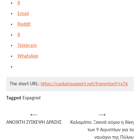
X
Email
Reddit
X
Telegram
WhatsApp
The short URL:
https://captainsupport.net/freepylos9/rx7g
Tagged
Espagnol
Post
⟵
⟶
ΑΝΟΙΧΤΗ ΣΥΣΚΕΨΗ ΔΡΑΣΗΣ
Καλαμάτα: Ξεκινά αύριο η δίκη
navigation
των 9 Αιγυπτίων για το
ναυάγιο της Πύλου