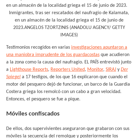
Inmigrantes, tras ser rescatados del naufragio de Kalamata,
en un almacén de la localidad griega el 15 de junio de
2023.ANGELOS TZORTZINIS (ANADOLU AGENCY/ GETTY
IMAGES)
Testimonios recogidos en varias
investigaciones apunta
ron a
una maniobra imprudente de los guardacostas
que acudieron
a la zona como la causa del naufragio. EL PAÍS entrevistó junto
a
Lighthouse Reports
,
Reporters United
,
Monitor
,
SIRAJ
y
Der
Spiegel
a 17 testigos, de los que 16 explicaron que cuando el
motor del pesquero dejó de funcionar, un barco de la Guardia
Costera griega los remolcó con un cabo a gran velocidad.
Entonces, el pesquero se fue a pique.
Móviles confiscados
De ellos, dos supervivientes aseguraron que grabaron con sus
móviles la secuencia del remolque y posteriormente los