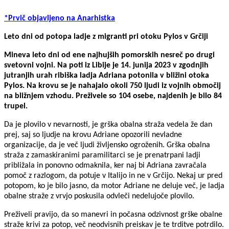
*Prvič objavljeno na Anarhistka
Leto dni od potopa ladje z migranti pri otoku Pylos v Grčiji
Mineva leto dni od ene najhujših pomorskih nesreč po drugi
svetovni vojni. Na poti iz Libije je 14. junija 2023 v zgodnjih
jutranjih urah ribiška ladja Adriana potonila v bližini otoka
Pylos. Na krovu se je nahajalo okoli 750 ljudi iz vojnih območij
na bližnjem vzhodu. Preživele so 104 osebe, najdenih je bilo 84
trupel.
Da je plovilo v nevarnosti, je grška obalna straža vedela že dan
prej, saj so ljudje na krovu Adriane opozorili nevladne
organizacije, da je več ljudi življensko ogroženih. Grška obalna
straža z zamaskiranimi paramilitarci se je prenatrpani ladji
približala in ponovno odmaknila, ker naj bi Adriana zavračala
pomoč z razlogom, da potuje v Italijo in ne v Grčijo. Nekaj ur pred
potopom, ko je bilo jasno, da motor Adriane ne deluje več, je ladja
obalne straže z vrvjo poskusila odvleči nedelujoče plovilo.
Preživeli pravijo, da so manevri in počasna odzivnost grške obalne
straže krivi za potop, več neodvisnih preiskav je te trditve potrdilo.