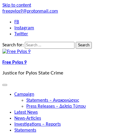
Skip to content
freepylos9@protonmail.com
FB
Instagram
Twitter
Search for:
Free Pylos 9
Justice for Pylos State Crime
Campaign
Statements – Ανακοινώσεις
Press Releases – Δελτία Τύπου
Latest News
News-Articles
Investigations – Reports
Statements