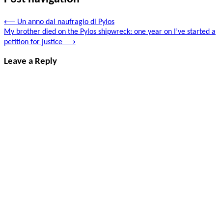
⟵
Un anno dal naufragio di Pylos
My brother died on the Pylos shipwreck: one year on I’ve started a
petition for justice
⟶
Leave a Reply