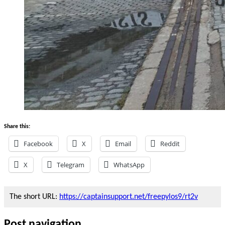
Share this:
Facebook
X
Email
Reddit
X
Telegram
WhatsApp
The short URL:
https://captainsupport.net/freepylos9/rt2v
Post navigation