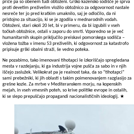
priče pa so obenem tudi obtoženi. Grško kazensko sodišče je sprva
proti devetim preživelim vložilo obtožnico za odgovornost nastale
nesreče ter jo pred kratkim umaknilo, saj je odločilo, da ni
pristojno za situacijo, ki se je zgodila v mednarodnih vodah.
Obtoženi, stari okoli 20 let, bi v primeru, da bi izgubili v vseh
točkah obtožnice, ostali v zaporu do smrti. Vzporedno se je več
humanitarnih skupin priključilo preiskavi pomorskega sodišča –
vložena tožba v imenu 53 preživelih, ki odgovornost za katastrofo
pripisuje grški obalni straži, še vedno poteka.
Ne pozabimo, tako imenovani tihotapci le izkoriščajo spregledana
mesta v razdejanju, ki ga industrija vojne pušča za sabo in v njih
iščejo zaslužek. Velikokrat pa je realnost taka, da so “tihotapci”
sami prebežniki, ki jih oblasti s takim poimenovanjem razglasijo za
grešne kozle. Za mrtve v Mediteranskem morju, na kopenskih
mejah, in vseh vmesnih poteh, so krive politike evrope in ostalih,
ki se slepo prepuščajo propagandi nacionalističnih ideologij. ★