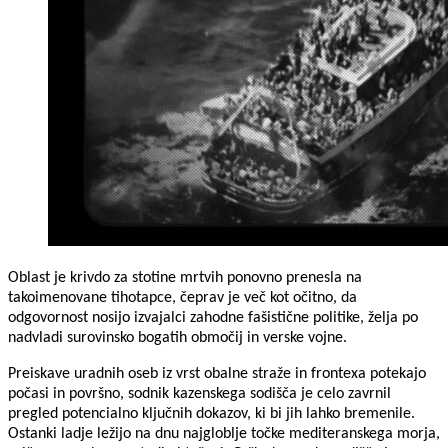
Oblast je krivdo za stotine mrtvih ponovno prenesla na
takoimenovane tihotapce, čeprav je več kot očitno, da
odgovornost nosijo izvajalci zahodne fašistične politike, želja po
nadvladi surovinsko bogatih območij in verske vojne.
Preiskave uradnih oseb iz vrst obalne straže in frontexa potekajo
počasi in površno, sodnik kazenskega sodišča je celo zavrnil
pregled potencialno ključnih dokazov, ki bi jih lahko bremenile.
Ostanki ladje ležijo na dnu najgloblje točke mediteranskega morja,