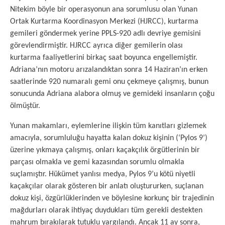
Nitekim böyle bir operasyonun ana sorumlusu olan Yunan
Ortak Kurtarma Koordinasyon Merkezi (HJRCC), kurtarma
gemileri göndermek yerine PPLS-920 adlı devriye gemisini
görevlendirmiştir. HJRCC ayrıca diğer gemilerin olası
kurtarma faaliyetlerini birkaç saat boyunca engellemiştir.
Adriana’nın motoru arızalandıktan sonra 14 Haziran’ın erken
saatlerinde 920 numaralı gemi onu çekmeye çalışmış, bunun
sonucunda Adriana alabora olmuş ve gemideki insanların çoğu
ölmüştür.
Yunan makamları, eylemlerine ilişkin tüm kanıtları gizlemek
amacıyla, sorumluluğu hayatta kalan dokuz kişinin (‘Pylos 9’)
üzerine yıkmaya çalışmış, onları kaçakçılık örgütlerinin bir
parçası olmakla ve gemi kazasından sorumlu olmakla
suçlamıştır. Hükümet yanlısı medya, Pylos 9’u kötü niyetli
kaçakçılar olarak gösteren bir anlatı oluştururken, suçlanan
dokuz kişi, özgürlüklerinden ve böylesine korkunç bir trajedinin
mağdurları olarak ihtiyaç duydukları tüm gerekli destekten
mahrum bırakılarak tutuklu yargılandı. Ancak 11 ay sonra,