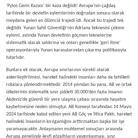
‘Pylos Gemi Kazası’ bir kaza değildi! Avrupa’nın çağdaş
tarihinde bir devletin eylemlerinin doğrudan sonucu olarak
meydana gelen en ölümcül trajedi idi. Ancak bu trajedi tek
değildir. Yunan Sahil Güvenliği’nin Adriana teknesini çekme
eylemi, aslında Yunan devletinin göçmen teknelerine
sistematik olarak saldırma ve onları genellikle ‘geri itme’
operasyonlarıyla Yunan karasularından çıkarma politikasıyla
tutarlıdır.
Bunlara ek olarak, Avrupa sınırlarının sürekli olarak
askerileştirilmesi, hareket halindeki insanları daha da tehlikeli
rotalara yönlendirmektedir. 2014 yılından bu yana, AB ve ortak
ülkelerinin sistematik sınır şiddeti 30.000’den fazla insanın
Akdeniz’de güvenli bir yere ulaşma çabası sırasında hayatını
kaybetmesine neden olmuştur. AB Konseyi tarafından 14 Mayıs
2024 tarihinde kabul edilen yeni AB Göç ve İltica Paktı, hareket
halindeki insanların kırılganlığını arttırmaktan başka bir işe
yaramayacaktır. Anlaşmanın muhtemel sonuçları arasında
Avrupa genelinde keyfi gözaltıların yaygınlaşması, sınır