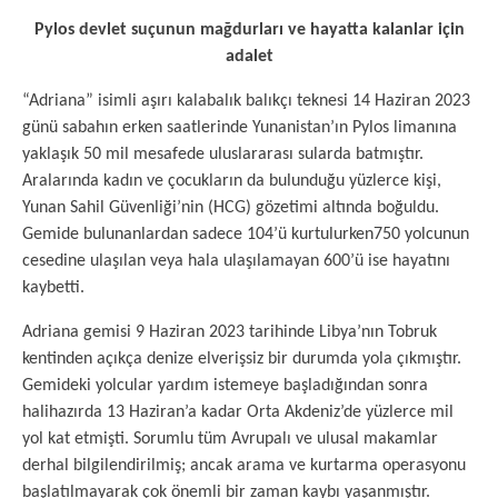
Pylos devlet suçunun mağdurları ve hayatta kalanlar için
adalet
“Adriana” isimli aşırı kalabalık balıkçı teknesi 14 Haziran 2023
günü sabahın erken saatlerinde Yunanistan’ın Pylos limanına
yaklaşık 50 mil mesafede uluslararası sularda batmıştır.
Aralarında kadın ve çocukların da bulunduğu yüzlerce kişi,
Yunan Sahil Güvenliği’nin (HCG) gözetimi altında boğuldu.
Gemide bulunanlardan sadece 104’ü kurtulurken750 yolcunun
cesedine ulaşılan veya hala ulaşılamayan 600’ü ise hayatını
kaybetti.
Adriana gemisi 9 Haziran 2023 tarihinde Libya’nın Tobruk
kentinden açıkça denize elverişsiz bir durumda yola çıkmıştır.
Gemideki yolcular yardım istemeye başladığından sonra
halihazırda 13 Haziran’a kadar Orta Akdeniz’de yüzlerce mil
yol kat etmişti. Sorumlu tüm Avrupalı ve ulusal makamlar
derhal bilgilendirilmiş; ancak arama ve kurtarma operasyonu
başlatılmayarak çok önemli bir zaman kaybı yaşanmıştır.