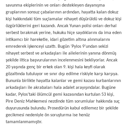
savunma ekiplerinin ve onları destekleyen dayanışma
gruplarının sonsuz çabalarının ardından, hayatta kalan dokuz
kişi hakkındaki tüm suçlamalar nihayet düşürüldü ve dokuz kişi
özgürlüklerini geri kazandı. Ancak Yunan polisi onları derhal
serbest bırakmak yerine, hukuku hiçe saydıklarını da ima eden
intikamcı bir hareketle, idari gözetim altına alınmalarını
emrederek işkenceyi uzattı. Bugün ‘Pylos 9’undan sekizi
nihayet serbest ve arkadaşları ile ailelerinin yanına dönmüş
şekilde iltica başvurularının incelenmesini bekliyorlar. Ancak
20 yaşında genç bir erkek olan 9. kişi hala keyfi olarak
gözaltında tutuluyor ve sınır dışı edilme riskiyle karşı karşıya.
Bununla birlikte hayatta kalanlar ve gemi kazası kurbanlarının
arkadaşları ile akrabaları hala adalet arayışındalar. Bugüne
kadar, Pylos’taki ölümcül gemi kazasından kurtulan 53 kişi,
Pire Deniz Mahkemesi nezdinde tüm sorumlular hakkında suç
duyurusunda bulundu. Prosedürün kabul edilemez bir şekilde
gecikmesi nedeniyle ön soruşturma ise henüz
tamamlanmamıştır.