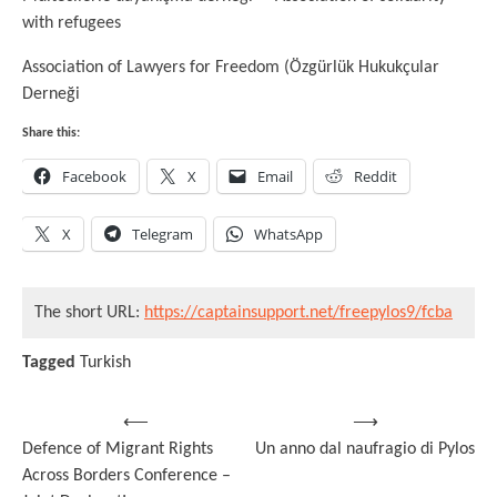
with refugees
Association of Lawyers for Freedom (Özgürlük Hukukçular
Derneği
Share this:
Facebook
X
Email
Reddit
X
Telegram
WhatsApp
The short URL:
https://captainsupport.net/freepylos9/fcba
Tagged
Turkish
Post
⟵
⟶
Defence of Migrant Rights
Un anno dal naufragio di Pylos
navigation
Across Borders Conference –