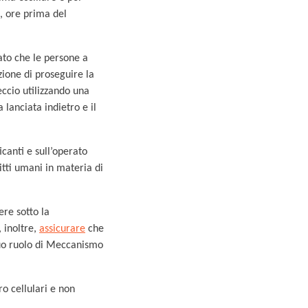
, ore prima del
ato che le persone a
zione di proseguire la
eccio utilizzando una
a lanciata indietro e il
canti e sull’operato
itti umani in materia di
ere sotto la
 inoltre,
assicurare
che
 suo ruolo di Meccanismo
ro cellulari e non