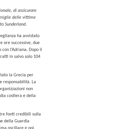
ionale, di assicurare
amiglie delle vittime
nto Sunderland.
veglianza ha avvistato
le ore successive, due
 con l’Adriana. Dopo il
atti in salvo solo 104
itato la Grecia per
e responsabilità. La
 organizzazioni non
dia costiera e della
 fonti credibili sulla
ne della Guardia
ima oscillare e poi