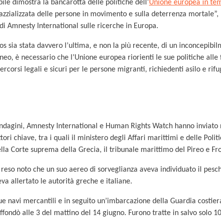
ile dimostra la bancarotta delle politiche dell’
Unione europea in te
 razzializzata delle persone in movimento e sulla deterrenza mortale
di Amnesty International sulle ricerche in Europa.
os sia stata davvero l’ultima, e non la più recente, di un inconcepibi
eo, è necessario che l’Unione europea riorienti le sue politiche alle 
rcorsi legali e sicuri per le persone migranti, richiedenti asilo e rif
 indagini, Amnesty International e Human Rights Watch hanno inviato 
tori chiave, tra i quali il ministero degli Affari marittimi e delle Polit
ella Corte suprema della Grecia, il tribunale marittimo del Pireo e Fr
 reso noto che un suo aereo di sorveglianza aveva individuato il pesc
va allertato le autorità greche e italiane.
ue navi mercantili e in seguito un’imbarcazione della Guardia costie
ffondò alle 3 del mattino del 14 giugno. Furono tratte in salvo solo 1