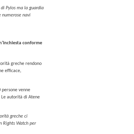
i di Pylos ma la guardia
le numerose navi
un’inchiesta conforme
utorità greche rendono
e efficace,
50 persone venne
Le autorità di Atene
orità greche ci
an Rights Watch per