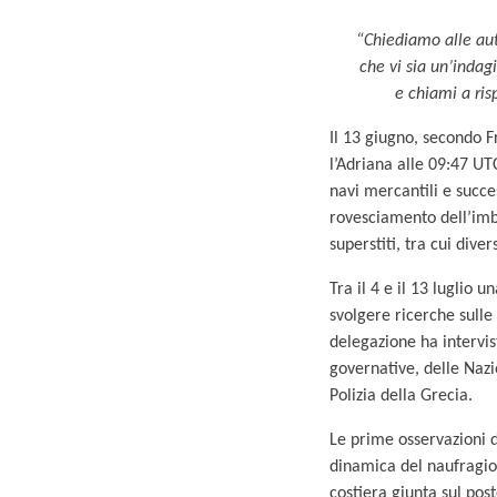
“Chiediamo alle auto
che vi sia un’indagi
e chiami a ris
Il 13 giugno, secondo F
l’Adriana alle 09:47 U
navi mercantili e succe
rovesciamento dell’imba
superstiti, tra cui dive
Tra il 4 e il 13 luglio
svolgere ricerche sulle
delegazione ha intervis
governative, delle Nazi
Polizia della Grecia.
Le prime osservazioni d
dinamica del naufragio
costiera giunta sul pos