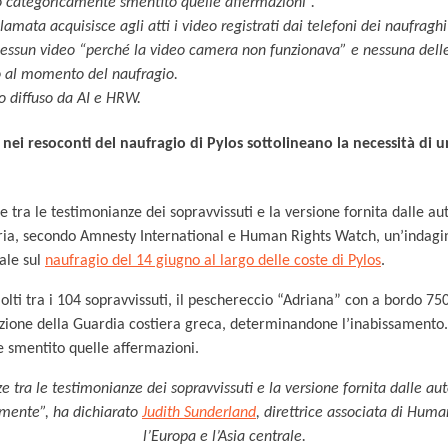
o categoricamente smentito quelle affermazioni”.
lamata acquisisce agli atti i video registrati dai telefoni dei naufragh
nessun video “perché la video camera non funzionava” e nessuna del
o al momento del naufragio.
o diffuso da AI e HRW.
 nei resoconti del naufragio di Pylos sottolineano la necessità di 
 tra le testimonianze dei sopravvissuti e la versione fornita dalle a
a, secondo Amnesty International e Human Rights Watch, un’indagin
ale sul
naufragio del 14 giugno al largo delle coste di Pylos
.
olti tra i 104 sopravvissuti, il peschereccio “Adriana” con a bordo 7
zione della Guardia costiera greca, determinandone l’inabissamento. 
smentito quelle affermazioni.
e tra le testimonianze dei sopravvissuti e la versione fornita dalle aut
mente”, ha dichiarato
Judith Sunderland
, direttrice associata di Hum
l’Europa e l’Asia centrale.