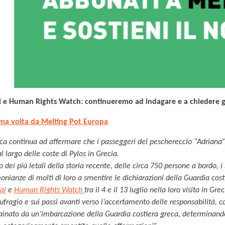
 e Human Rights Watch: continueremo ad indagare e a chiedere gi
ima volta da Melting Pot Europa
ca continua ad affermare che i passeggeri del peschereccio “Adriana”, 
al largo delle coste di Pylos in Grecia.
o dei più letali della storia recente, delle circa 750 persone a bordo, i
onianze di molti di loro a smentire le dichiarazioni della Guardia cost
al
e
Human Rights Watch
tra il 4 e il 13 luglio nella loro visita in Gr
aufragio e sui passi avanti verso l’accertamento delle responsabilità, 
ainato da un’imbarcazione della Guardia costiera greca, determinand