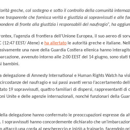
rità greche, col sostegno e sotto il controllo della comunità internaz
ne trasparente che fornisca verità e giustizia ai sopravvissuti e alle f
pondere di fronte alla giustizia i responsabili del naufragio”, ha aggiu
rontex, l’agenzia di frontiera dell’Unione Europea, il suo aereo di sor
TC (12:47 EEST/ Atene) e
ha allertato
le autorità greche e italiane. Nel
ssivamente una nave della Guardia Costiera ellenica hanno interagito
rcazione, avvenuto intorno alle 2:00 EEST del 14 giugno, sono stati tr
rsi bambini.
 una delegazione di Amnesty International e Human Rights Watch ha vis
 circostanze del naufragio e sui passi avanti verso l’accertamento dell
tato 19 sopravvissuti, quattro familiari di dispersi, rappresentanti di
oni Unite e delle agenzie internazionali, nonché funzionari della Guar
ella delegazione hanno confermato le preoccupazioni espresse da altre
. I sopravvissuti hanno concordemente dichiarato che un’imbarcazio
to attaccò una corda al peschereccio e iniziò a trainarlo, facendolo pr