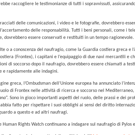
ebbe raccogliere le testimonianze di tutti i sopravvissuti, assicurando
tracciati delle comunicazioni, i video e le fotografie, dovrebbero ess
l’accertamento delle responsabilità. Tutti i beni personali, come i telef
ive, dovrebbero essere conservati e restituiti in un tempo ragionevole.
lte o a conoscenza del naufragio, come la Guardia costiera greca e l
costiera (Frontex), i capitani e l’equipaggio di due navi mercantili e c
zioni di soccorso dopo il naufragio, dovrebbero essere chiamati a te
 e rapidamente alle indagini.
agine greca, l’Ombudsman dell’Unione europea ha annunciato l’intenz
ruolo di Frontex nelle attività di ricerca e soccorso nel Mediterraneo
ana
”. Sono in gioco importanti aspetti del ruolo, delle prassi e dei pro
bbia fatto per rispettare i suoi obblighi ai sensi del diritto internazi
uardo a questo e ad altri naufragi.
e Human Rights Watch continuano a indagare sul naufragio di Pylos e 