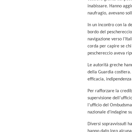
inabissare. Hanno aggi
naufragio, avevano soll
In un incontro con la d
bordo del peschereccio 
navigazione verso l’Ita
corda per capire se chi
peschereccio aveva rip
Le autorità greche hann
della Guardia costiera.
efficacia, indipendenza
Per rafforzare la credib
supervisione dell’uffic
l’ufficio del Ombudsman
nazionale d’indagine sui
Diversi sopravvissuti ha
hanno dato loro alcuna