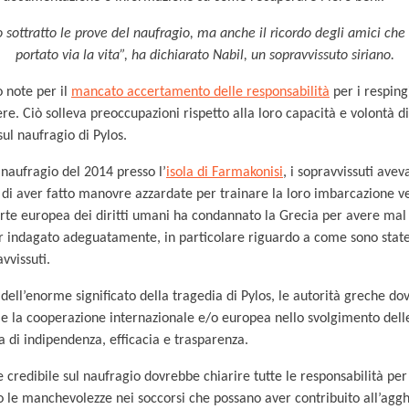
sottratto le prove del naufragio, ma anche il ricordo degli amici ch
portato via la vita”, ha dichiarato Nabil, un sopravvissuto siriano.
 note per il
mancato accertamento delle responsabilità
per i resping
tiere. Ciò solleva preoccupazioni rispetto alla loro capacità e volontà d
sul naufragio di Pylos.
naufragio del 2014 presso l’
isola di Farmakonisi
, i sopravvissuti ave
 di aver fatto manovre azzardate per trainare la loro imbarcazione ve
rte europea dei diritti umani ha condannato la Grecia per avere mal g
r indagato adeguatamente, in particolare riguardo a come sono state 
vvissuti.
 dell’enorme significato della tragedia di Pylos, le autorità greche d
 e la cooperazione internazionale e/o europea nello svolgimento delle
 di indipendenza, efficacia e trasparenza.
credibile sul naufragio dovrebbe chiarire tutte le responsabilità per 
 o le manchevolezze nei soccorsi che possano aver contribuito all’ag