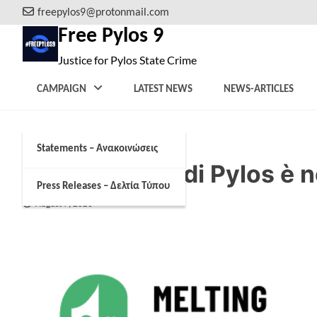
Skip
freepylos9@protonmail.com
to
Free Pylos 9
content
Justice for Pylos State Crime
CAMPAIGN
LATEST NEWS
NEWS-ARTICLES
Statements – Ανακοινώσεις
Sul naufragio di Pylos è 
Press Releases – Δελτία Τύπου
August 7, 2023