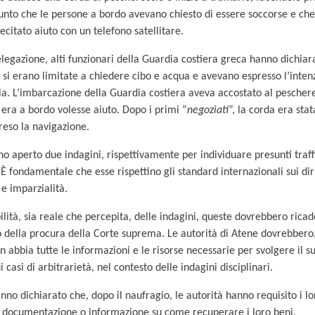
unto che le persone a bordo avevano chiesto di essere soccorse e che
ecitato aiuto con un telefono satellitare.
elegazione, alti funzionari della Guardia costiera greca hanno dichiar
si erano limitate a chiedere cibo e acqua e avevano espresso l’inten
lia. L’imbarcazione della Guardia costiera aveva accostato al pescher
 era a bordo volesse aiuto. Dopo i primi “
negoziati
”, la corda era stat
reso la navigazione.
o aperto due indagini, rispettivamente per individuare presunti traffi
 È fondamentale che esse rispettino gli standard internazionali sui dir
 e imparzialità.
ilità, sia reale che percepita, delle indagini, queste dovrebbero ricad
io della procura della Corte suprema. Le autorità di Atene dovrebbero,
 abbia tutte le informazioni e le risorse necessarie per svolgere il
 casi di arbitrarietà, nel contesto delle indagini disciplinari.
nno dichiarato che, dopo il naufragio, le autorità hanno requisito i lo
 documentazione o informazione su come recuperare i loro beni.