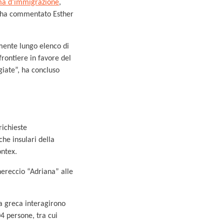
ma d’immigrazione
,
”, ha commentato Esther
lmente lungo elenco di
frontiere in favore del
ugiate”, ha concluso
richieste
iche insulari della
ontex.
hereccio “Adriana” alle
ra greca interagirono
04 persone, tra cui