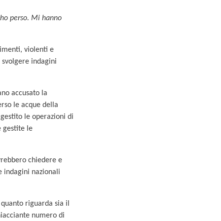
e ho perso. Mi hanno
imenti, violenti e
i svolgere indagini
vano accusato la
rso le acque della
estito le operazioni di
gestite le
ovrebbero chiedere e
 indagini nazionali
quanto riguarda sia il
ghiacciante numero di