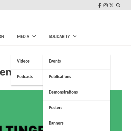
FB
Instagram
Twitter
ON
MEDIA
SOLIDARITY
Videos
Events
pendente e imparziale
Podcasts
Publications
Demonstrations
Posters
Banners