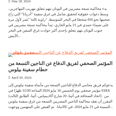
May 18, 2024
بدء محاكمة تسعة مصريين في اليونان بتهم تتعلق بتهريب المهاجرين،
وسط دعوات حقوقية لتحقيق شامل في غرق سفينة “أدريانا” التي راح
ضحيتها نحو 650 شخصًا في البحر المتوسط. “زاوية ثالثة” نُشر لأول مرة
على شيماء حمدي في 21 مايو الجاري، تبدأ محاكمة تسعة مصريين في
جنوب اليونان بتهم تتعلق بإحدى أكبر حوادث غرق السفن في البحر
الأبيض…
المؤتمر الصحفي لفريق الدفاع عن الناجين التسعة من
حطام سفينة بيلوس
April 30, 2024
يدعوكم فريق محامي الدفاع للناجين التسعة من مأساة سفينة بيلوس إلى
مؤتمر صحفي يوم الخميس 16 مايو 2024 الساعة 12:00 ظهرًا في ESIEA
(اتحاد الصحافة في أثينا، 20 شارع أكاديمياس، أثينا، الطابق الثالث). من
المقرر أن تعقد محاكمة الناجين المصريين التسعة من غرق سفينة بيلوس
المميتة في 21 مايو 2024، في كالاماتا. تم القبض على المتهمين ووجهت…