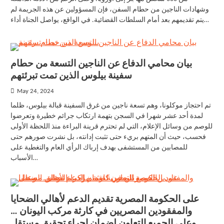
وشهادات الناجين من حطام السفن، فإن المسؤولين عن هذه الجريمة لم
يتم تقديمهم بعد أمام السلطات القضائية. في الواقع، يواصل الجناة أداء…
بيان محامي الدفاع عن الناجين التسعة من حطام
سفينة بيلوس الذين تمت تبرئتهم
May 24, 2024
تم احتجاز موكلونا، وهم تسعة ناجين من غرق السفينة قبالة بيلوس، ظلما
لمدة أحد عشر شهرا في السجن بتهمة ارتكاب جرائم خطيرة وتعرضوا
للوصم من وسائل الإعلام، التي لم تحترم قرينة البراءة منذ اللحظة الأولى
فحسب، حيث أن المتهم بريء حتى تثبت إدانته، بل نشرت صورهم حتى
للمصابين من المستشفى بهدف إرباك الرأي العام والتغطية على
الأسباب…
على الحكومة المصرية تقديم الدعم لأهالي الضحايا
والمفقودين المصريين في كارثة مركب اليونان …
وعلى الجميع التعاون لضمان إجراء تحقيق مستقل