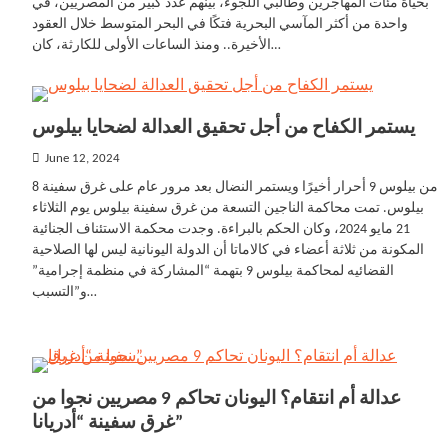
بحياة مئات المهاجرين وطالبي اللجوء، بينهم عدد كبير من المصريين، في
واحدة من أكثر المآسي البحرية فتكًا في البحر المتوسط خلال العقود
الأخيرة.. ومنذ الساعات الأولى للكارثة، كان…
يستمر الكفاح من أجل تحقيق العدالة لضحايا بيلوس
June 12, 2024
8 من بيلوس 9 أحرار أخيرًا ويستمر النضال بعد مرور عام على غرق سفينة
بيلوس. تمت محاكمة الناجين التسعة من غرق سفينة بيلوس يوم الثلاثاء
21 مايو 2024، وكان الحكم بالبراءة. وجدت محكمة الاستئناف الجنائية
المكونة من ثلاثة أعضاء في كالاماتا أن الدولة اليونانية ليس لها الصلاحية
القضائيه لمحاكمة بيلوس 9 بتهمة “المشاركة في منظمة إجرامية”
و”التسبب…
عدالة أم انتقام؟ اليونان تحاكم 9 مصريين نجوا من
غرق سفينة “أدريانا”