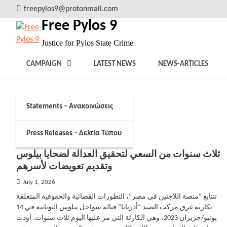
Skip
freepylos9@protonmail.com
to
Free Pylos 9
content
Justice for Pylos State Crime
CAMPAIGN
LATEST NEWS
NEWS-ARTICLES
Statements – Ανακοινώσεις
Tag:
Arabic
Press Releases – Δελτία Τύπου
ثلاث سنوات من السعي لتحقيق العدالة لضحايا بيلوس
وتقديم تعويضات لأسرهم
July 1, 2026
تتتابع “منصة اللاجئين في مصر”، التطورات القضائية والحقوقية المتعلقة
بكارثة غرق مركب الصيد “أدريانا” قبالة سواحل بيلوس اليونانية في 14
يونيو/حزيران 2023، وهي الكارثة التي مر عليها اليوم ثلاث سنوات. أودت