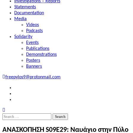
Investigations – Reports
Statements
Documentation
Media
Videos
Podcasts
Solidarity
Events
Publications
Demonstrations
Posters
Banners
freepylos9@protonmail.com
FB
Instagram
Twitter
Search
for:
ΑΝΑΣΚΟΠΗΣΗ S09E29: Ναυάγιο στην Πύλο