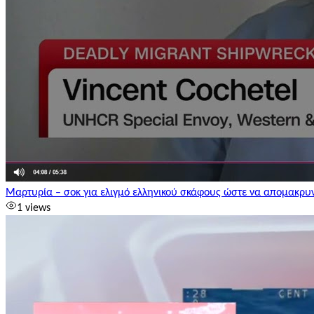
Μαρτυρία – σοκ για ελιγμό ελληνικού σκάφους ώστε να απομακρυνθ
1 views