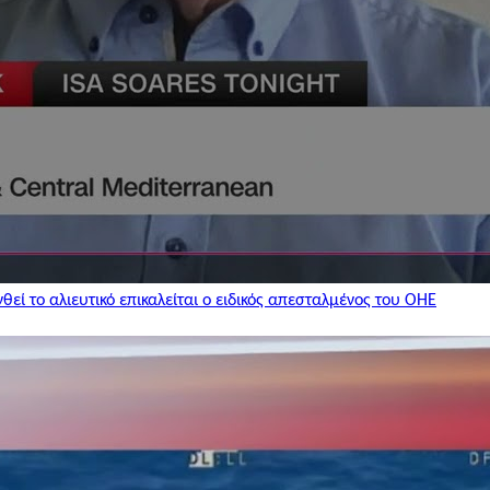
εί το αλιευτικό επικαλείται ο ειδικός απεσταλμένος του ΟΗΕ