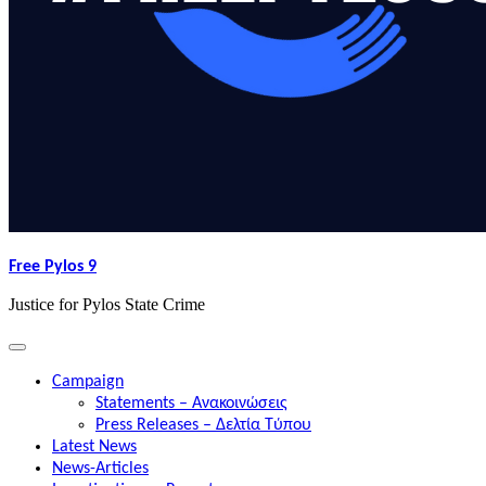
Free Pylos 9
Justice for Pylos State Crime
Campaign
Statements – Ανακοινώσεις
Press Releases – Δελτία Τύπου
Latest News
News-Articles