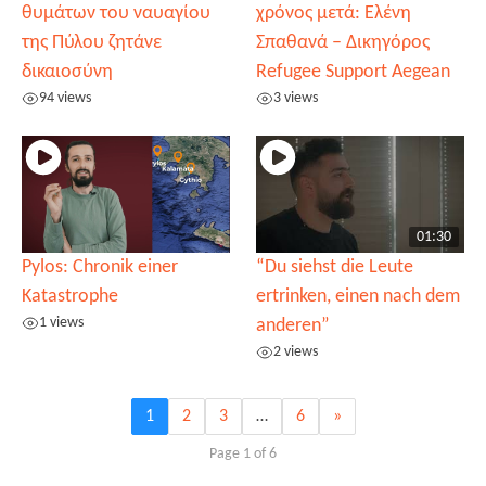
θυμάτων του ναυαγίου
χρόνος μετά: Ελένη
της Πύλου ζητάνε
Σπαθανά – Δικηγόρος
δικαιοσύνη
Refugee Support Aegean
94 views
3 views
01:30
Pylos: Chronik einer
“Du siehst die Leute
Katastrophe
ertrinken, einen nach dem
1 views
anderen”
2 views
1
2
3
…
6
»
Page 1 of 6