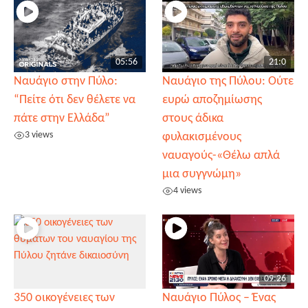
05:56
21:0
Ναυάγιο στην Πύλο:
Ναυάγιο της Πύλου: Ούτε
“Πείτε ότι δεν θέλετε να
ευρώ αποζημίωσης
πάτε στην Ελλάδα”
στους άδικα
3 views
φυλακισμένους
ναυαγούς-«Θέλω απλά
μια συγγνώμη»
4 views
09:26
350 οικογένειες των
Ναυάγιο Πύλος – Ένας