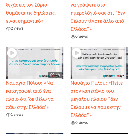
ξεχάσεις τον Σύριο,
να γράψετε στο
θυμάσαι τις δηλώσεις,
ημερολόγιό σας ότι “δεν
είναι σημαντικό»
θέλουν τίποτε άλλο από
2 views
Ελλάδα”»
0 views
00:46
Ναυάγιο Πύλου: «Να
Ναυάγιο Πύλου: «Πείτε
καταγραφεί από ένα
στον καπετάνιο του
πλοίο ότι ‘δε θέλω να
μεγάλου πλοίου “δεν
πάω στην Ελλάδα’»
θέλουμε να πάμε στην
1 views
Ελλάδα”»
0 views