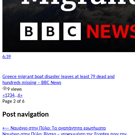
6:39
Greece migrant boat disaster leaves at least 79 dead and
hundreds missing – BBC News
9 views
«
1
2
3
4
…
6
»
Page 2 of 6
Post navigation
⟵
Ναυάγιο στην Πύλο: Τα αναπάντητα ερωτήματα
Ναυάγιο στην Πύλο: Βίντεο – ντοκουμέντο της Frontex πριν την