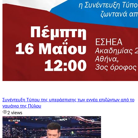
Συνέντευξη Τύπου της υπεράσπισης των εννέα επιζώντων από το
ναυάγιο της Πύλου
2 views