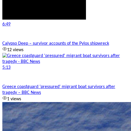
6:49
Calypso Deep – survivor accounts of the Pylos shipwreck
12 views
5:13
Greece coastguard ‘pressured’ migrant boat survivors after
tragedy – BBC News
1 views