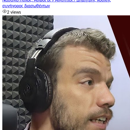
Ναυάγιο Πύλος: Αθώοι οι 9 Αιγύπτιοι / Δημήτρης Χούλης
συνήγορος διασωθέντων
2 views