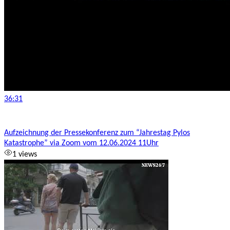
36:31
Aufzeichnung der Pressekonferenz zum “Jahrestag Pylos
Katastrophe” via Zoom vom 12.06.2024 11Uhr
1 views